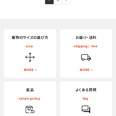
稿
定
定
ペ
ペ
ナ
ー
ー
ビ
ジ
ジ
ゲ
ー
着物のサイズの選び方
お届け・送料
シ
-size
-shipping | -fee
ョ
ン
MORE
MORE
返品
よくある質問
-return policy
-faq