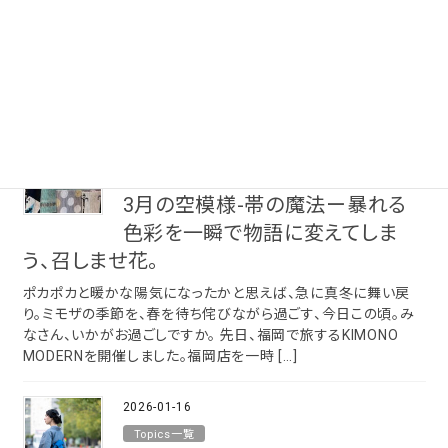
ポリエステル
みなさん、こんにちは。 Creative Directorのゆきです。 5月になり
その他
ABOUT
ましたね。 窓を開けると、初夏の風。なんならちょっと暑いくらい。
わたし、この時期の空気ってなんか好き。これから何かがはじまり
そうな予感を感 […]
INFORMATION
色から探す
2026-03-11
Topics一覧
3月の空模様-帯の魔法ー暴れる
色彩を一瞬で物語に変えてしま
う、召しませ花。
tune
絞り込んで検索
ポカポカと暖かな陽気になったかと思えば、急に真冬に舞い戻
り。ミモザの季節を、春を待ち侘びながら過ごす、今日この頃。み
なさん、いかがお過ごしですか。 先日、福岡で旅するKIMONO
MODERNを開催しました。福岡店を一時 […]
2026-01-16
Topics一覧