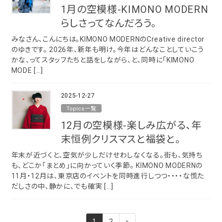
1月の空模様-KIMONO MODERN
らしさってなんだろう。
みなさん、こんにちは。KIMONO MODERNのCreative director
のゆきです。 2026年、新年も明け。今年はどんなことしていこう
かな、ってスタッフたちと話をしながら、と、同時に「KIMONO
MODE […]
2025-12-27
Topics一覧
12月の空模様-楽しみ広がる、年
末恒例クリスマスと福袋と。
年末が近づくと、空気が少しだけせわしなくなる。街も、気持ち
も、どこか「まとめ」に向かっていく季節。 KIMONO MODERNの
11月・12月は、東京店のイベントを同時進行しつつ・・・・な慌た
だしさの中、静かに、でも確実 […]
投
固
固
1
2
»