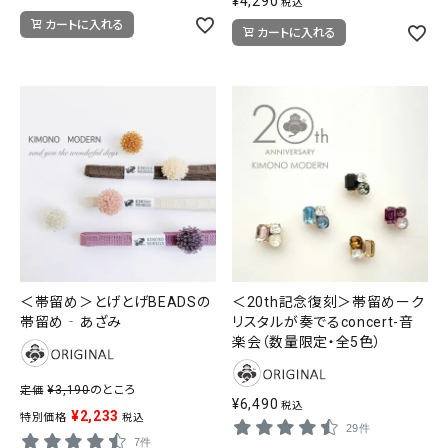
¥
4,290
税込
カートに入れる
カートに入れる
＜帯留め＞とげとげBEADSの
＜20th記念復刻＞帯留めーク
帯留め‐あざみ
リスタルが奏でるconcert-音
楽会（数量限定・全5色）
¥
3,190
のところ
定価
¥
6,490
税込
¥
2,233
特別価格
税込
29件
7件