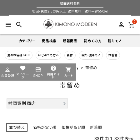
初回送料無料
初回・税抜2.5万円以上、送料無料｜送料一律550円
0
menu
search
perm_identity
カテゴリー
商品検索
新着商品
初めての方
読ミモノ
夏のお名残SALE
はじめての方へ
新作
浴衣・夏キモノ
試着便
着物
キーワードから探す
favorite
help
HOME
全商品一覧
小物-accessory
帯留め
perm_identity
storefront
shopping_cart
search
search
マイペー
利用ガイ
会員登録
SHOP
カート
帯
ジ
ド
帯留め
login
perm_identity
季節から探す
ログイン
会員登録
羽織
村岡寅則商店
通年
5-9月
夏季以外通年
春
夏
秋
冬
ようこそ ゲスト 様
襦袢
カテゴリーから探す
並び替え
価格が安い順
価格が高い順
新着順
小物
着物
帯
羽織
襦袢
小物
33
件中
1
-
33
件表示