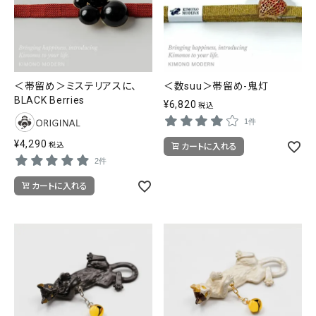
＜帯留め＞ミステリアスに、
＜数suu＞帯留め-鬼灯
BLACK Berries
¥
6,820
税込
1件
¥
4,290
税込
カートに入れる
2件
カートに入れる