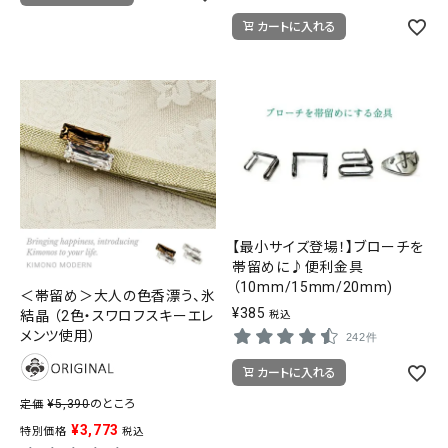
カートに入れる
【最小サイズ登場！】ブローチを
帯留めに♪便利金具
（10mm/15mm/20mm)
＜帯留め＞大人の色香漂う、氷
¥
385
結晶 （2色・スワロフスキーエレ
税込
メンツ使用）
242件
カートに入れる
¥
5,390
のところ
定価
¥
3,773
特別価格
税込