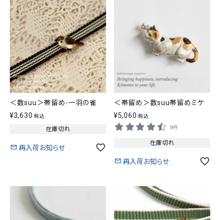
＜数suu＞帯留め-一羽の雀
＜帯留め＞数suu帯留めミケ
¥
3,630
¥
5,060
税込
税込
9件
在庫切れ
在庫切れ
再入荷お知らせ
再入荷お知らせ