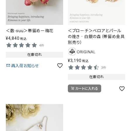
＜数-suu＞帯留めー梅花
＜ブローチ＞ベロアとパール
の煌き‐白銀の森（帯留め金具
¥
4,840
税込
別売り）
4件
在庫切れ
¥
3,190
税込
再入荷お知らせ
3件
在庫切れ
カートに入れる