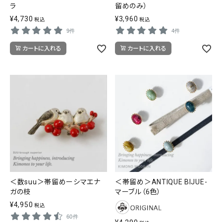
ラ
留めのみ）
¥
4,730
¥
3,960
税込
税込
9件
4件
カートに入れる
カートに入れる
＜数suu＞帯留めーシマエナ
＜帯留め＞ANTIQUE BIJUE-
ガの枝
マーブル（6色）
¥
4,950
税込
60件