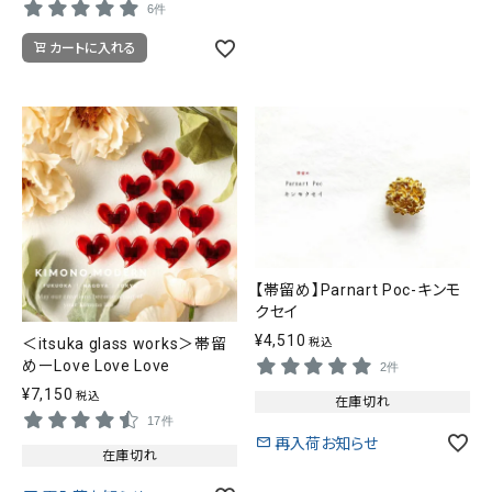
6件
カートに入れる
【帯留め】Parnart Poc-キンモ
クセイ
¥
4,510
＜itsuka glass works＞帯留
税込
めーLove Love Love
2件
¥
7,150
税込
在庫切れ
17件
再入荷お知らせ
在庫切れ