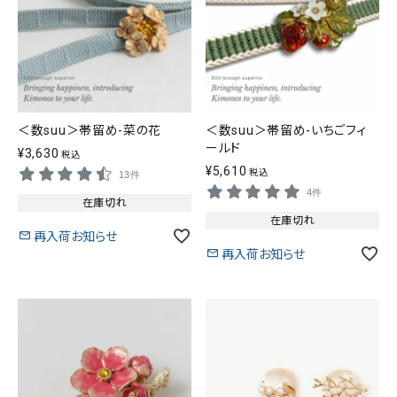
＜数suu＞帯留め-菜の花
＜数suu＞帯留め-いちごフィ
ールド
¥
3,630
税込
¥
5,610
税込
13件
4件
在庫切れ
在庫切れ
再入荷お知らせ
再入荷お知らせ