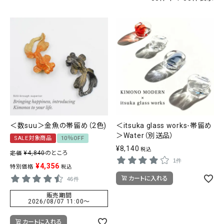
タイプから探す
カジュアル
ソシアル
フォーマル
商品タイプ
着物
在庫有
アーカイブ商品
セール商品
襦袢
＜数suu＞金魚の帯留め（2色)
＜itsuka glass works-帯留め
素材から探す
＞Water（別送品）
SALE対象商品
10％OFF
帯
正絹
木綿・麻
ポリエステル
¥
8,140
その他
税込
¥
4,840
のところ
定価
1件
羽織
¥
4,356
特別価格
税込
カートに入れる
46件
価格から探す
小物
販売期間
0-5,000円
5,000-10,000円
10,000-20,000円
2026/08/07 11:00
〜
20,000-30,000円
30,000円以上
新作・キャンペーン
カートに入れる