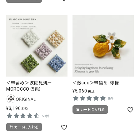
SALE
色から探す
帯結び動画
キモノ読ミモノ
SHOPPING GUIDE
tune
絞り込んで検索
ABOUT
＜帯留め＞波佐見焼ー
＜数suu＞帯留め-檸檬
MOROCCO（5色）
INFORMATION
¥
5,060
税込
9件
¥
3,190
税込
カートに入れる
50件
カートに入れる