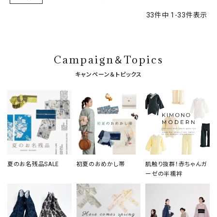
33
件中
1
-
33
件表示
Campaign＆Topics
キャンペーン＆トピックス
夏のお名残品SALE
初夏のおめかし帯
肌触り抜群！赤ちゃんガ
ーゼの半襦袢