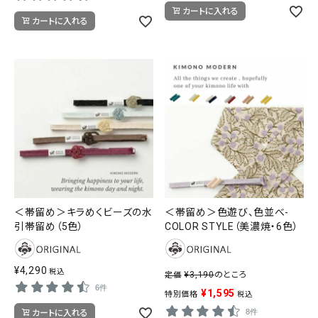
カートに入れる
カートに入れる
＜帯留め＞キラめくビーズの水
＜帯留め＞色遊び、色並べ-
引帯留め（5色）
COLOR STYLE（美濃焼・6色）
¥
4,290
税込
¥
3,190
のところ
定価
6件
¥
1,595
特別価格
税込
8件
カートに入れる