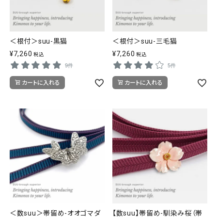
＜根付＞suu-黒猫
＜根付＞suu-三毛猫
¥
7,260
¥
7,260
税込
税込
9件
5件
カートに入れる
カートに入れる
＜数suu＞帯留め-オオゴマダ
【数suu】帯留め-馴染み桜（帯