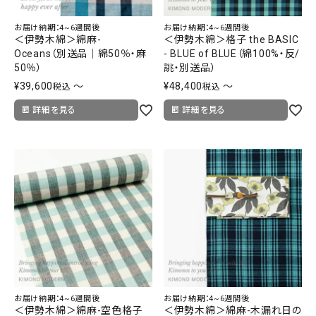
お届け納期：4~6週間後
お届け納期：4~6週間後
＜伊勢木綿＞綿麻-
＜伊勢木綿＞格子 the BASIC
Oceans（別送品｜綿50％・麻
- BLUE of BLUE（綿100%・反/
50％）
誂・別送品）
¥
39,600
〜
¥
48,400
〜
税込
税込
詳細を見る
詳細を見る
お届け納期：4~6週間後
お届け納期：4~6週間後
＜伊勢木綿＞綿麻-空色格子
＜伊勢木綿＞綿麻-木漏れ日の