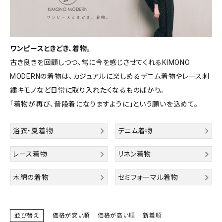
タイプから探す
カジュアル
ソシアル
フォーマル
ワンピースときどき、着物。
古き良きを回顧しつつ、常に今を感じさせてくれるKIMONO
MODERNの着物は、カジュアルに楽しめるデニム着物やレース刺
商品タイプ
着物
繍キモノなど日常に取り入れたくなるものばかり。
在庫有
アーカイブ商品
セール商品
「着物が再び、普段着になりますように」という願いを込めて。
襦袢
素材から探す
浴衣・夏着物
デニム着物
帯
正絹
木綿・麻
ポリエステル
その他
レース着物
リネン着物
羽織
木綿の着物
セミフォーマル着物
価格から探す
小物
0-5,000円
5,000-10,000円
10,000-20,000円
20,000-30,000円
30,000円以上
新作・キャンペーン
並び替え
価格が安い順
価格が高い順
新着順