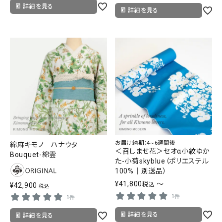
詳細を見る
詳細を見る
お届け納期：4~6週間後
綿麻キモノ ハナウタ
＜召しませ花＞セオα小紋ゆか
Bouquet-綿雲
た-小菊skyblue（ポリエステル
100%｜別送品）
¥
41,800
〜
税込
¥
42,900
税込
1件
1件
詳細を見る
詳細を見る