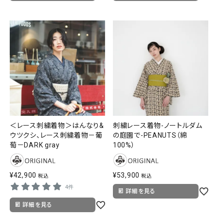
＜レース刺繍着物＞はんなり&
刺繍レース着物-ノートルダム
ウツクシ、レース刺繍着物－葡
の庭園で-PEANUTS（綿
萄－DARK gray
100%）
¥
42,900
¥
53,900
税込
税込
4件
詳細を見る
詳細を見る