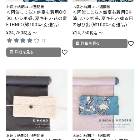
お届け納期：4~6週間後
お届け納期：4~6週間後
＜阿波しじら＞盛夏も着用OK!
＜阿波しじら＞盛夏も着用OK!
涼しいシボ感、夏キモノ-花の宴
涼しいシボ感、夏キモノ-或る日
ETHNIC（綿100%・別送品)
の思ひ出（綿100%・別送品)
¥
24,750
〜
¥
24,750
〜
税込
税込
1件
詳細を見る
詳細を見る
お届け納期：4~6週間後
お届け納期：4~6週間後