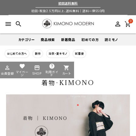
初回送料無料
初回・税抜2.5万円以上、送料無料｜送料一律550円
0
menu
search
perm_identity
カテゴリー
商品検索
新着商品
初めての方
読ミモノ
はじめての方へ
新作
浴衣・夏キモノ
試着便
着物
キーワードから探す
favorite
help
HOME
全商品一覧
着物-KIMONO
perm_identity
storefront
shopping_cart
search
search
マイペー
利用ガイ
会員登録
SHOP
カート
帯
ジ
ド
着物-KIMONO
login
perm_identity
季節から探す
ログイン
会員登録
羽織
通年
5-9月
夏季以外通年
春
夏
秋
冬
ようこそ ゲスト 様
襦袢
カテゴリーから探す
小物
着物
帯
羽織
襦袢
小物