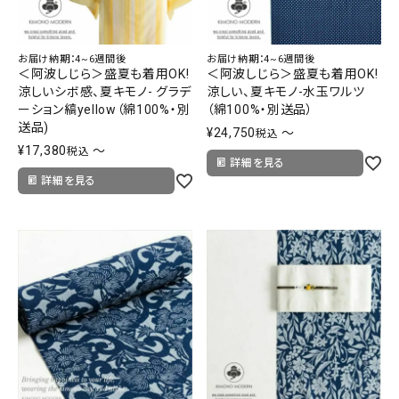
お届け納期：4~6週間後
お届け納期：4~6週間後
＜阿波しじら＞盛夏も着用OK!
＜阿波しじら＞盛夏も着用OK!
涼しいシボ感、夏キモノ- グラデ
涼しい、夏キモノ-水玉ワルツ
ーション縞yellow（綿100%・別
（綿100%・別送品）
送品)
¥
24,750
〜
税込
¥
17,380
〜
税込
詳細を見る
詳細を見る