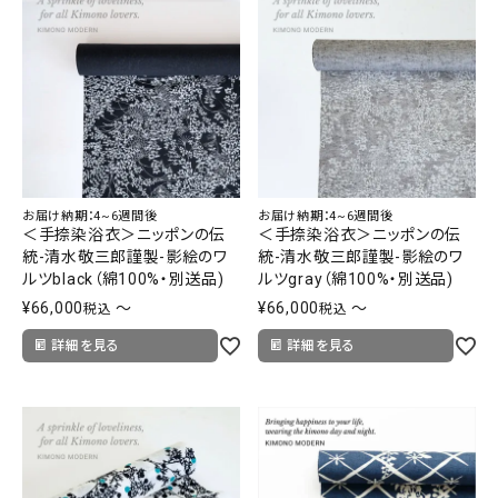
お届け納期：4~6週間後
お届け納期：4~6週間後
＜手捺染浴衣＞ニッポンの伝
＜手捺染浴衣＞ニッポンの伝
統-清水敬三郎謹製-影絵のワ
統-清水敬三郎謹製-影絵のワ
ルツblack（綿100%・別送品)
ルツgray（綿100%・別送品)
¥
66,000
〜
¥
66,000
〜
税込
税込
詳細を見る
詳細を見る