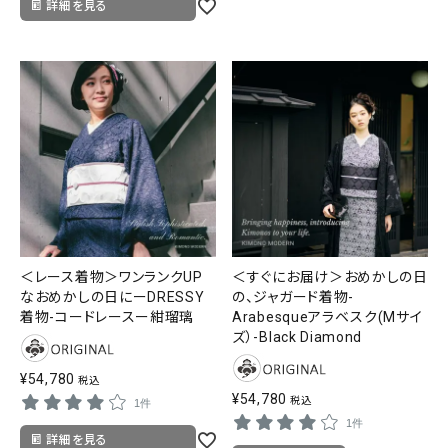
詳細を見る
＜レース着物＞ワンランクUP
＜すぐにお届け＞おめかしの日
なおめかしの日にーDRESSY
の、ジャガード着物-
着物-コードレースー紺瑠璃
Arabesqueアラベスク(Mサイ
ズ）-Black Diamond
¥
54,780
税込
¥
54,780
税込
1件
1件
詳細を見る