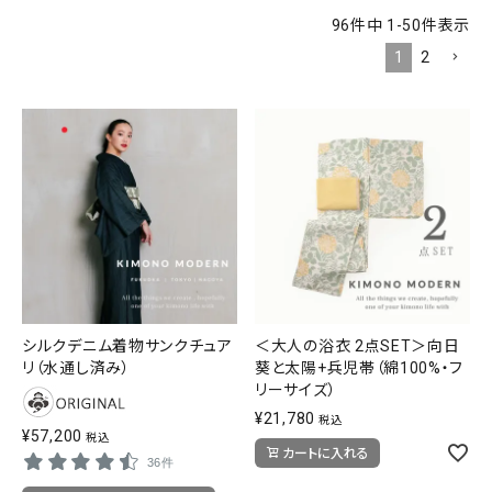
96
件中
1
-
50
件表示
SALE
色から探す
1
2
帯結び動画
キモノ読ミモノ
SHOPPING GUIDE
tune
絞り込んで検索
ABOUT
INFORMATION
シルクデニム着物サンクチュア
＜大人の浴衣 2点SET＞向日
リ（水通し済み）
葵と太陽+兵児帯（綿100%・フ
リーサイズ）
¥
21,780
税込
¥
57,200
税込
カートに入れる
36件