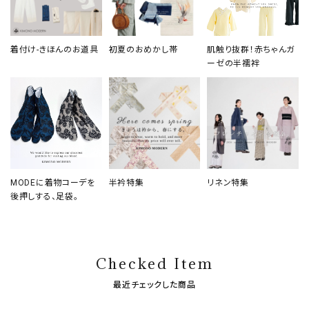
着付け-きほんのお道具
初夏のおめかし帯
肌触り抜群！赤ちゃんガ
ーゼの半襦袢
MODEに着物コーデを
半衿特集
リネン特集
後押しする、足袋。
Checked Item
最近チェックした商品