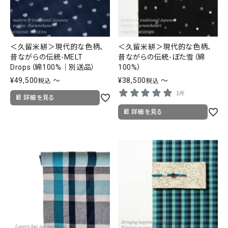
＜久留米絣＞現代的な色柄、
＜久留米絣＞現代的な色柄、
昔ながらの伝統-MELT
昔ながらの伝統-ぼた雪（綿
Drops（綿100%｜別送品）
100%）
¥
49,500
〜
¥
38,500
〜
税込
税込
1件
詳細を見る
詳細を見る