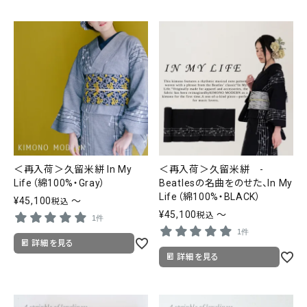
＜再入荷＞久留米絣 In My
＜再入荷＞久留米絣 -
Life（綿100%・Gray）
Beatlesの名曲をのせた、In My
Life（綿100%・BLACK）
¥
45,100
〜
税込
¥
45,100
〜
税込
1件
1件
詳細を見る
詳細を見る