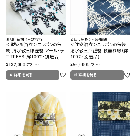
お届け納期：4~6週間後
お届け納期：4~6週間後
＜型染め浴衣＞ニッポンの伝
＜注染浴衣＞ニッポンの伝統-
統-清水敬三郎謹製-アール・デ
清水敬三郎謹製-枝垂れ藤（綿
コTREES（綿100%・別送品)
100%・別送品)
¥
132,000
〜
¥
66,000
〜
税込
税込
詳細を見る
詳細を見る