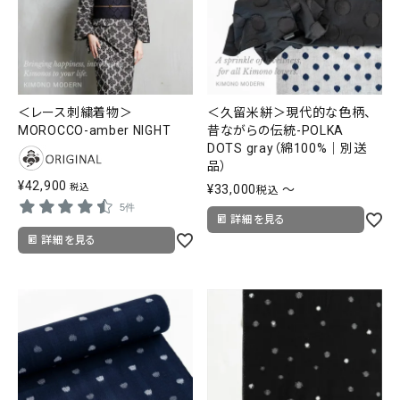
＜レース刺繍着物＞
＜久留米絣＞現代的な色柄、
MOROCCO-amber NIGHT
昔ながらの伝統-POLKA
DOTS gray（綿100%｜別送
品）
¥
42,900
税込
¥
33,000
〜
税込
5件
詳細を見る
詳細を見る