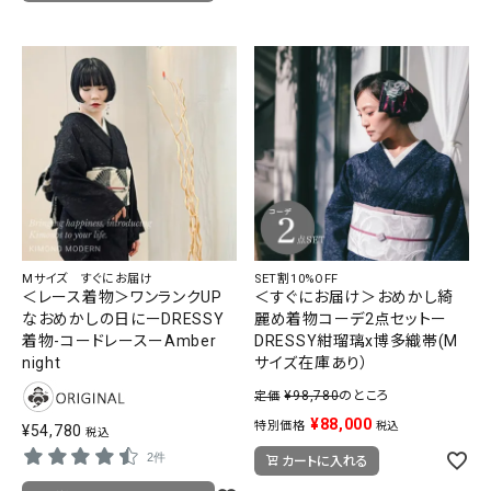
Mサイズ すぐにお届け
SET割10%OFF
＜レース着物＞ワンランクUP
＜すぐにお届け＞おめかし綺
なおめかしの日にーDRESSY
麗め着物コーデ2点セットー
着物-コードレースーAmber
DRESSY紺瑠璃x博多織帯(M
night
サイズ在庫あり）
¥
98,780
のところ
定価
¥
88,000
特別価格
税込
¥
54,780
税込
2件
カートに入れる