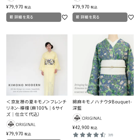
¥
79,970
¥
79,970
税込
税込
詳細を見る
詳細を見る
＜京友禅の夏キモノ＞フレンチ
綿麻キモノ ハナウタBouquet-
リネン-檸檬（麻100%｜6サイ
深藍
ズ｜仕立て代込）
¥
42,900
税込
¥
79,970
税込
3件