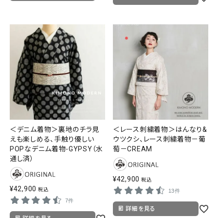
＜デニム着物＞裏地のチラ見
＜レース刺繍着物＞はんなり&
えも楽しめる、手触り優しい
ウツクシ、レース刺繍着物－葡
POPなデニム着物-GYPSY（水
萄－CREAM
通し済）
¥
42,900
税込
¥
42,900
税込
13件
7件
詳細を見る