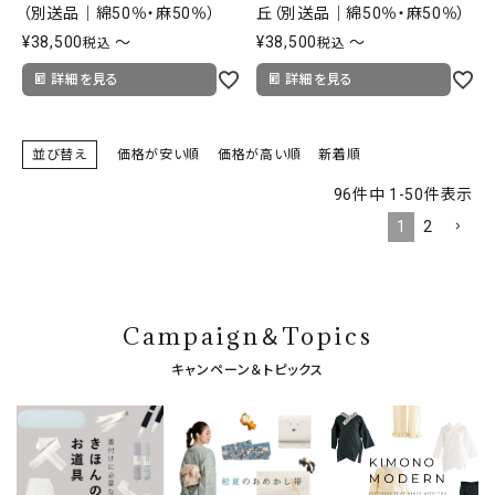
（別送品｜綿50％・麻50％）
丘（別送品｜綿50％・麻50％）
¥
38,500
〜
¥
38,500
〜
税込
税込
詳細を見る
詳細を見る
並び替え
価格が安い順
価格が高い順
新着順
96
件中
1
-
50
件表示
1
2
Campaign＆Topics
キャンペーン＆トピックス