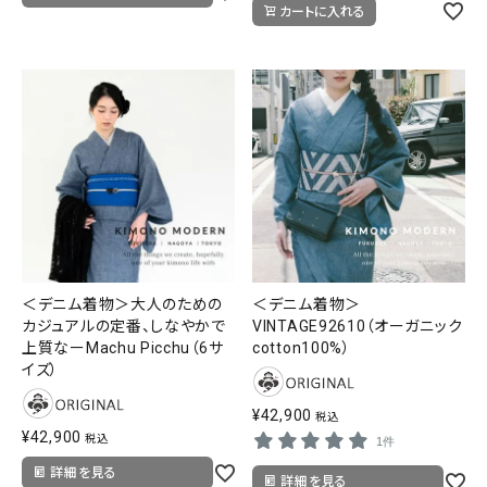
カートに入れる
＜デニム着物＞大人のための
＜デニム着物＞
カジュアルの定番、しなやかで
VINTAGE92610（オーガニック
上質なーMachu Picchu（6サ
cotton100%）
イズ）
¥
42,900
税込
¥
42,900
税込
1件
詳細を見る
詳細を見る