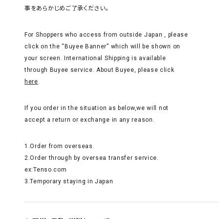
事をあらかじめご了承ください。
タイプから探す
For Shoppers who access from outside Japan , please
カジュアル
ソシアル
フォーマル
click on the “Buyee Banner” which will be shown on
your screen. International Shipping is available
through Buyee service. About Buyee, please click
商品タイプ
here
.
着物
在庫有
アーカイブ商品
セール商品
If you order in the situation as below,we will not
襦袢
accept a return or exchange in any reason.
素材から探す
帯
正絹
木綿・麻
ポリエステル
その他
1.Order from overseas.
2.Order through by oversea transfer service.
羽織
ex:Tenso.com
価格から探す
3.Temporary staying in Japan
小物
0-5,000円
5,000-10,000円
10,000-20,000円
20,000-30,000円
30,000円以上
新作・キャンペーン