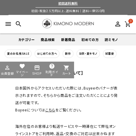
初回送料無料
初回・税抜2.5万円以上、送料無料｜送料一律550円
0
menu
search
perm_identity
カテゴリー
商品検索
新着商品
初めての方
読ミモノ
夏のお名残SALE
はじめての方へ
新作
浴衣・夏キモノ
試着便
着物
キーワードから探す
favorite
help
perm_identity
storefront
shopping_cart
search
search
マイペー
利用ガイ
【日本国外からのアクセスについて】
会員登録
SHOP
カート
帯
ジ
ド
日本国外からアクセスいただいた際には、Buyeeのバナーが表
login
perm_identity
季節から探す
ログイン
会員登録
羽織
示されますので、そちらから商品をご注文いただくことにより発
送が可能です。
通年
5-9月
夏季以外通年
春
夏
秋
冬
ようこそ ゲスト 様
Buyeeについては
こちら
をご覧ください。
襦袢
カテゴリーから探す
海外在住のお客様より転送サービスや一時滞在にて弊社オン
小物
着物
ラインストアをご利用時、返品・交換のご対応は出来かねます
帯
羽織
襦袢
小物