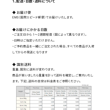
1、配送・日数・送料について
SALE
色から探す
◆ お届け便
EMS（国際スピード郵便）でお届けいたします。
帯結び動画
◆お届けにかかる日数
キモノ読ミモノ
・ご注文日から 1～2週間程度 （国によって異なります）。
・日時はご指定いただけません。
SHOPPING GUIDE
・ご予約商品を一緒にご注文された場合、すべての商品が入荷
してからの発送になります
tune
絞り込んで検索
ABOUT
◆ 国別送料
重量、国別に送料が変わります。
INFORMATION
商品が揃いましたら重量を計って送料を確定し、ご案内いたし
ます。 下記、送料の目安は料金表をご参照ください。