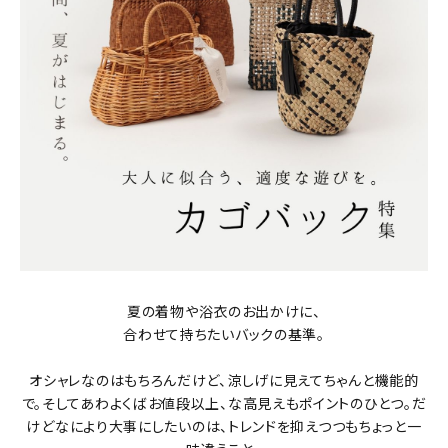
タイプから探す
カジュアル
ソシアル
フォーマル
商品タイプ
着物
在庫有
アーカイブ商品
セール商品
襦袢
素材から探す
帯
正絹
木綿・麻
ポリエステル
その他
夏の着物や浴衣のお出かけに、
羽織
合わせて持ちたいバックの基準。
価格から探す
オシャレなのはもちろんだけど、涼しげに見えてちゃんと機能的
小物
0-5,000円
5,000-10,000円
10,000-20,000円
で。そしてあわよくばお値段以上、な高見えもポイントのひとつ。だ
けどなにより大事にしたいのは、トレンドを抑えつつもちょっと一
20,000-30,000円
30,000円以上
新作・キャンペーン