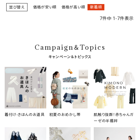
並び替え
価格が安い順
価格が高い順
新着順
7
件中
1
-
7
件表示
Campaign＆Topics
キャンペーン＆トピックス
着付け-きほんのお道具
初夏のおめかし帯
肌触り抜群！赤ちゃんガ
ーゼの半襦袢