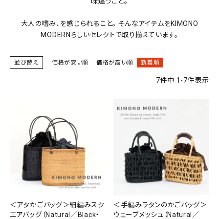
味違うこと。
SALE
色から探す
大人の嗜み、を感じられること。 そんなアイテムをKIMONO
MODERNらしいセレクトで取り揃えています。
帯結び動画
並び替え
価格が安い順
価格が高い順
新着順
キモノ読ミモノ
7
件中
1
-
7
件表示
SHOPPING GUIDE
tune
絞り込んで検索
ABOUT
INFORMATION
＜アタかごバッグ＞細編みスク
＜手編みラタンのかごバッグ＞
エアバッグ（Natural／Black・
ウェーブメッシュ（Natural／