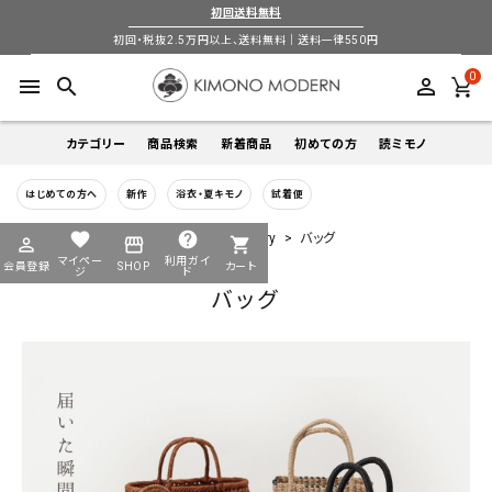
初回送料無料
初回・税抜2.5万円以上、送料無料｜送料一律550円
0
menu
search
perm_identity
カテゴリー
商品検索
新着商品
初めての方
読ミモノ
はじめての方へ
新作
浴衣・夏キモノ
試着便
着物
キーワードから探す
favorite
help
HOME
全商品一覧
小物-accessory
バッグ
perm_identity
storefront
shopping_cart
search
search
マイペー
利用ガイ
会員登録
SHOP
カート
帯
ジ
ド
バッグ
login
perm_identity
季節から探す
ログイン
会員登録
羽織
通年
5-9月
夏季以外通年
春
夏
秋
冬
ようこそ ゲスト 様
襦袢
カテゴリーから探す
小物
着物
帯
羽織
襦袢
小物