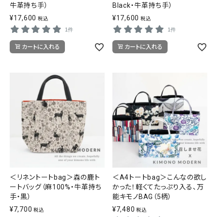
牛革持ち手）
Black・牛革持ち手）
¥
17,600
¥
17,600
税込
税込
1件
1件
カートに入れる
カートに入れる
＜リネントートbag＞森の鹿ト
＜A4トートbag＞こんなの欲し
ートバッグ（麻100%・牛革持ち
かった！軽くてたっぷり入る、万
手・黒）
能キモノBAG（5柄）
¥
7,700
¥
7,480
税込
税込