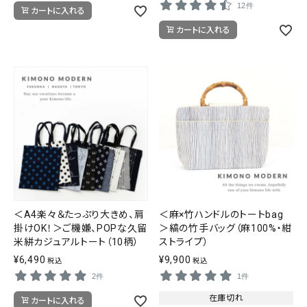
12件
カートに入れる
カートに入れる
＜A4楽々＆たっぷり大きめ、肩
＜麻×竹ハンドルのトートbag
掛けOK！＞ご機嫌、POPな久留
＞縞の竹手バッグ（麻100%・紺
米絣カジュアルトート（10柄）
ストライプ）
¥
6,490
¥
9,900
税込
税込
2件
1件
在庫切れ
カートに入れる