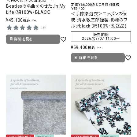
定価￥66,000のところ特別価格
Beatlesの名曲をのせた、In My
￥59,400
Life（綿100%・BLACK）
＜手捺染浴衣＞ニッポンの伝
統-清水敬三郎謹製-影絵のワ
¥
45,100
〜
税込
ルツblack（綿100%・別送品)
1件
販売期間
2026/08/07 11:00
〜
詳細を見る
¥
59,400
〜
税込
詳細を見る