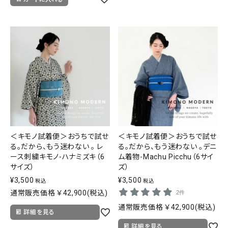
SALE
色から探す
帯結び動画
キモノ読ミモノ
SHOPPING GUIDE
tune
絞り込んで検索
ABOUT
＜キモノ試着便＞おうちで試せ
＜キモノ試着便＞おうちで試せ
る。だから、もう迷わない 。 レ
る。だから、もう迷わない 。デニ
INFORMATION
ース刺繍キモノ-ハナミズキ（6
ム着物-Machu Picchu（6サイ
サイズ）
ズ）
¥
3,500
¥
3,500
税込
税込
通常販売価格 ￥42,900(税込)
2件
通常販売価格 ￥42,900(税込)
詳細を見る
詳細を見る