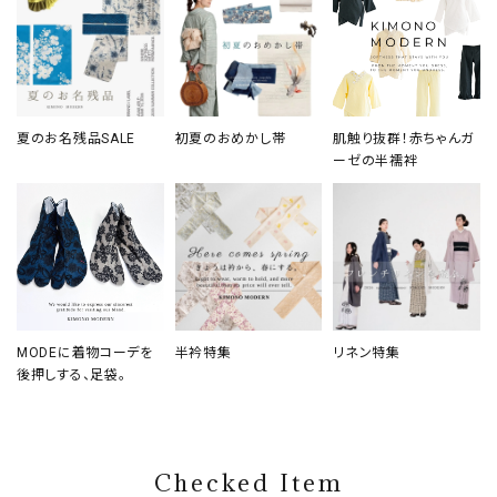
夏のお名残品SALE
初夏のおめかし帯
肌触り抜群！赤ちゃんガ
ーゼの半襦袢
MODEに着物コーデを
半衿特集
リネン特集
後押しする、足袋。
Checked Item