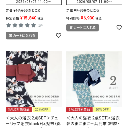
2026/08/07 11:00
〜
2026/08/07 11:00
〜
¥
17,600
のところ
¥
7,700
のところ
定価
定価
¥
15,840
¥
6,930
特別価格
特別価格
税込
税込
1件
カートに入れる
カートに入れる
SALE対象商品
20％OFF
SALE対象商品
20％OFF
＜大人の浴衣 2点SET＞チュ
＜大人の浴衣 2点SET＞浴衣
ーリップ浴衣black+兵児帯（綿
夢のまにまに＋兵児帯（綿麻・