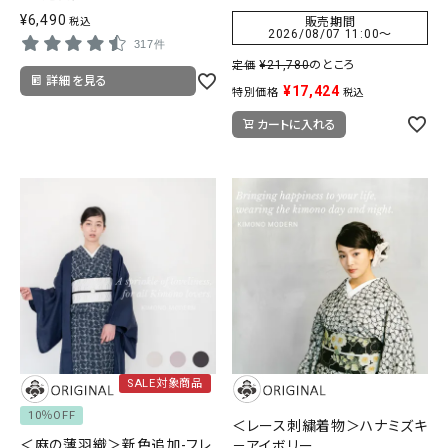
¥
6,490
販売期間
税込
2026/08/07 11:00
〜
317件
¥
21,780
のところ
定価
詳細を見る
¥
17,424
特別価格
税込
カートに入れる
SALE対象商品
10％OFF
＜レース刺繍着物＞ハナミズキ
＜麻の薄羽織＞新色追加-フレ
－アイボリー