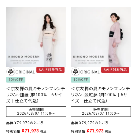
SALE対象商品
SALE対象商品
10％OFF
10％OFF
＜京友禅の夏キモノ＞フレンチ
＜京友禅の夏キモノ＞フレンチ
リネン-伽羅（麻100%｜6サイ
リネン-淡紅藤（麻100%｜6サ
ズ｜仕立て代込）
イズ｜仕立て代込）
販売期間
販売期間
2026/08/07 11:00
〜
2026/08/07 11:00
〜
¥
79,970
のところ
¥
79,970
のところ
定価
定価
¥
71,973
¥
71,973
特別価格
特別価格
税込
税込