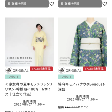
詳細を見る
詳細を見る
SALE対象商品
SALE対象商品
10％OFF
10％OFF
＜京友禅の夏キモノ＞フレンチ
綿麻キモノ ハナウタBouquet-
リネン-檸檬（麻100%｜6サイ
深藍
ズ｜仕立て代込）
販売期間
2026/08/07 11:00
〜
販売期間
2026/08/07 11:00
〜
¥
42,900
のところ
定価