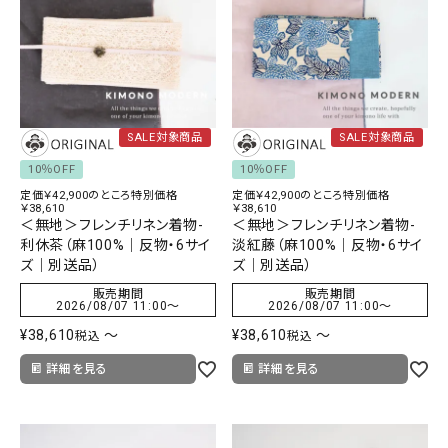
SALE対象商品
SALE対象商品
10％OFF
10％OFF
定価￥42,900のところ特別価格
定価￥42,900のところ特別価格
￥38,610
￥38,610
＜無地＞フレンチリネン着物-
＜無地＞フレンチリネン着物-
利休茶（麻100%｜反物・6サイ
淡紅藤（麻100%｜反物・6サイ
ズ｜別送品）
ズ｜別送品）
販売期間
販売期間
2026/08/07 11:00
〜
2026/08/07 11:00
〜
¥
38,610
〜
¥
38,610
〜
税込
税込
詳細を見る
詳細を見る