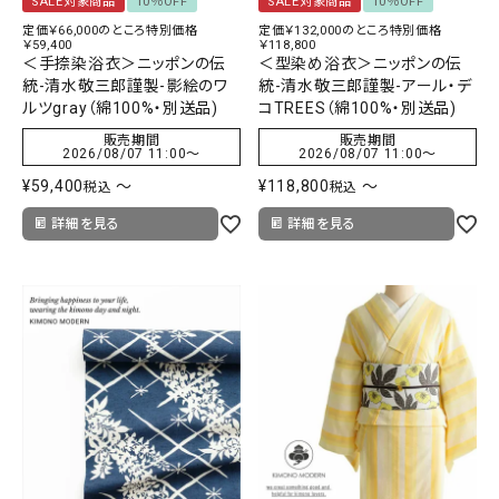
SALE対象商品
10％OFF
SALE対象商品
10％OFF
定価￥66,000のところ特別価格
定価￥132,000のところ特別価格
￥59,400
￥118,800
＜手捺染浴衣＞ニッポンの伝
＜型染め浴衣＞ニッポンの伝
統-清水敬三郎謹製-影絵のワ
統-清水敬三郎謹製-アール・デ
ルツgray（綿100%・別送品)
コTREES（綿100%・別送品)
販売期間
販売期間
2026/08/07 11:00
〜
2026/08/07 11:00
〜
¥
59,400
〜
¥
118,800
〜
税込
税込
詳細を見る
詳細を見る