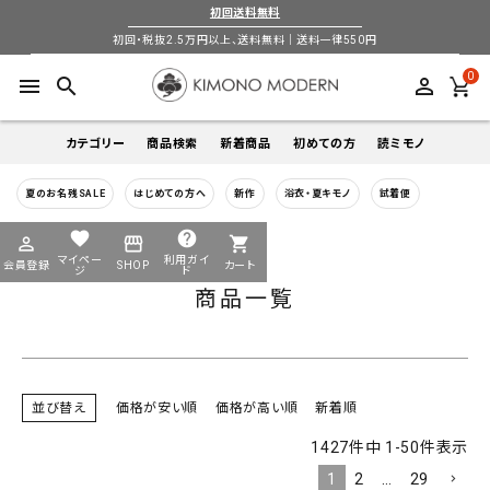
バンドル販売
初回送料無料
初回・税抜2.5万円以上、送料無料｜送料一律550円
0
menu
search
perm_identity
予約商品
予約商品のみを表示
カテゴリー
商品検索
新着商品
初めての方
読ミモノ
並び順
新着順
登録順
価格が安い順
夏のお名残SALE
はじめての方へ
新作
浴衣・夏キモノ
試着便
着物
キーワードから探す
価格が高い順
優先度順
レビュー順
favorite
help
HOME
商品一覧
perm_identity
storefront
shopping_cart
キーワードヒット順
search
search
マイペー
利用ガイ
会員登録
SHOP
カート
帯
ジ
ド
検索
商品一覧
login
perm_identity
季節から探す
ログイン
会員登録
羽織
通年
5-9月
夏季以外通年
春
夏
秋
冬
ようこそ ゲスト 様
並び替え
価格が安い順
価格が高い順
新着順
襦袢
カテゴリーから探す
1427
件中
1
-
50
件表示
1
2
…
29
小物
着物
帯
羽織
襦袢
小物