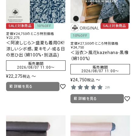
SALE対象商品
10％OFF
SALE対象商品
定価￥24,750のところ特別価格
10％OFF
￥22,275
＜阿波しじら＞盛夏も着用OK!
定価￥27,500のところ特別価格
￥24,750
涼しいシボ感、夏キモノ-或る日
＜浴衣＞風花kazehana-黒橡
の思ひ出（綿100%・別送品)
（綿100%）
販売期間
2026/08/07 11:00
〜
販売期間
2026/08/07 11:00
〜
¥
22,275
〜
税込
¥
24,750
〜
税込
詳細を見る
2件
詳細を見る