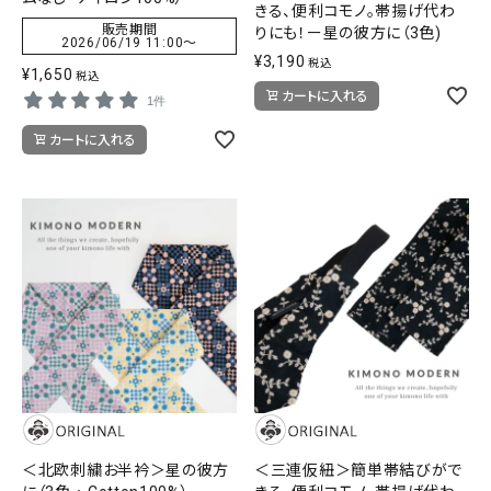
きる、便利コモノ。帯揚げ代わ
販売期間
りにも！ー星の彼方に（3色)
2026/06/19 11:00
〜
¥
3,190
税込
¥
1,650
税込
カートに入れる
1件
カートに入れる
＜北欧刺繍お半衿＞星の彼方
＜三連仮紐＞簡単帯結びがで