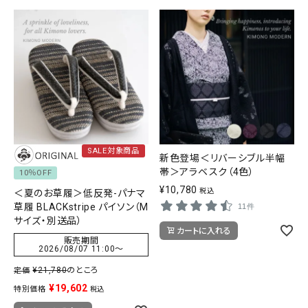
SALE対象商品
新色登場＜リバーシブル半幅
帯＞アラベスク（4色）
10％OFF
¥
10,780
税込
＜夏のお草履＞低反発-パナマ
草履 BLACKstripe パイソン（M
11件
サイズ・別送品）
カートに入れる
販売期間
2026/08/07 11:00
〜
¥
21,780
のところ
定価
¥
19,602
特別価格
税込