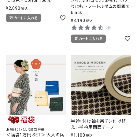
に（3色 ・ Cotton100%）
きる、便利コモノ。帯揚げ代わ
りにも！- ノートルダムの庭園で
¥
2,090
税込
black
カートに入れる
¥
3,190
税込
2件
カートに入れる
半衿・付け袖を楽チン付け替
え！-半衿用両面テープ
お届け：1/9より順次発送
＜福袋1万円 SET＞ 大人の兵
¥
1,100
税込