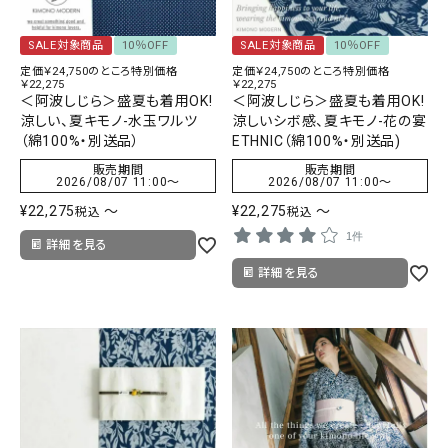
SALE対象商品
10％OFF
SALE対象商品
10％OFF
定価￥24,750のところ特別価格
定価￥24,750のところ特別価格
￥22,275
￥22,275
＜阿波しじら＞盛夏も着用OK!
＜阿波しじら＞盛夏も着用OK!
涼しい、夏キモノ-水玉ワルツ
涼しいシボ感、夏キモノ-花の宴
（綿100%・別送品）
ETHNIC（綿100%・別送品)
販売期間
販売期間
2026/08/07 11:00
〜
2026/08/07 11:00
〜
¥
22,275
〜
¥
22,275
〜
税込
税込
1件
詳細を見る
詳細を見る