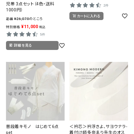
児帯 3点セット（4色・送料
2件
1000円）
カートに入れる
¥
26,070
のところ
定価
¥
11,000
特別価格
税込
5件
詳細を見る
普段着キモノ はじめて6点
＜衿芯＞衿浮きよ、サヨウナラ-
set
着付け師多奈ゑり先生のオス