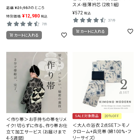
スメ-極薄衿芯（2枚1組）
¥
21,957
のところ
定価
¥
572
税込
¥
12,980
特別価格
税込
37件
7件
カートに入れる
カートに入れる
SALE対象商品
20％OFF
＜作り帯＞お手持ちの帯をリメ
＜大人の浴衣 2点SET＞モノ
イク！切らずに作る、作り帯お仕
クローム+兵児帯（綿100%・フ
立て加工サービス（お届けまで
リーサイズ）
4-5週間）