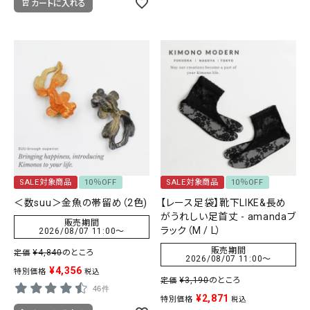
カートに入れる
SALE対象商品
10％OFF
SALE対象商品
10％OFF
＜数suu＞金魚の帯留め（2色)
【レース足袋】靴下LIKE&長め
がうれしい足首丈 - amandaブ
販売期間
ラック（M / L）
2026/08/07 11:00
〜
販売期間
¥
4,840
のところ
定価
2026/08/07 11:00
〜
¥
4,356
特別価格
税込
¥
3,190
のところ
定価
46件
¥
2,871
特別価格
税込