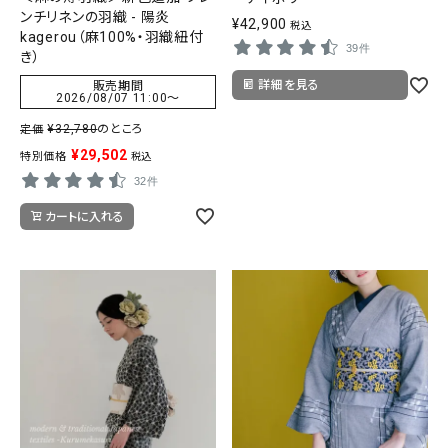
ンチリネンの羽織 - 陽炎
¥
42,900
税込
kagerou（麻100%・羽織紐付
39件
き）
詳細を見る
販売期間
2026/08/07 11:00
〜
¥
32,780
のところ
定価
¥
29,502
特別価格
税込
32件
カートに入れる