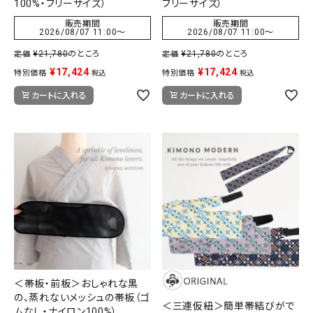
100%・フリーサイズ）
フリーサイズ）
販売期間
販売期間
2026/08/07 11:00
〜
2026/08/07 11:00
〜
¥
21,780
のところ
¥
21,780
のところ
定価
定価
¥
17,424
¥
17,424
特別価格
特別価格
税込
税込
カートに入れる
カートに入れる
＜帯板・前板＞おしゃれな黒
の、蒸れないメッシュの帯板（ゴ
＜三連仮紐＞簡単帯結びがで
ムなし・ナイロン100%）