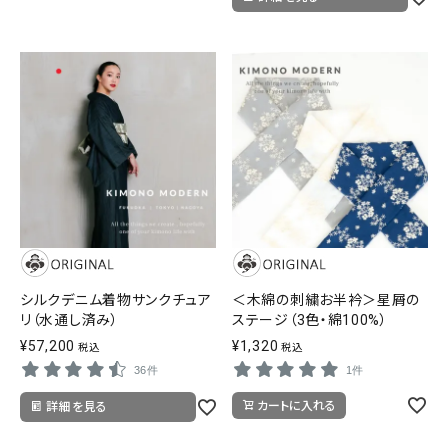
シルクデニム着物サンクチュア
＜木綿の刺繍お半衿＞星屑の
リ（水通し済み）
ステージ（3色・綿100%）
¥
57,200
¥
1,320
税込
税込
36件
1件
カートに入れる
詳細を見る