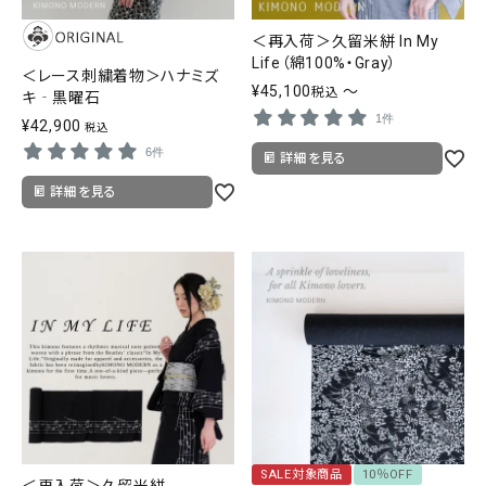
＜再入荷＞久留米絣 In My
Life（綿100%・Gray）
＜レース刺繍着物＞ハナミズ
¥
45,100
〜
税込
キ‐黒曜石
1件
¥
42,900
税込
6件
詳細を見る
詳細を見る
SALE対象商品
10％OFF
＜再入荷＞久留米絣 -