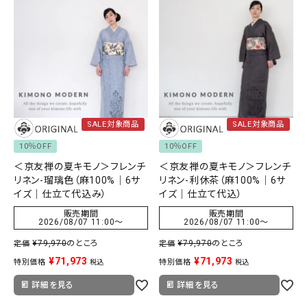
SALE対象商品
SALE対象商品
10％OFF
10％OFF
＜京友禅の夏キモノ＞フレンチ
＜京友禅の夏キモノ＞フレンチ
リネン-瑠璃色（麻100%｜6サ
リネン-利休茶（麻100%｜6サ
イズ｜仕立て代込み）
イズ｜仕立て代込）
販売期間
販売期間
2026/08/07 11:00
〜
2026/08/07 11:00
〜
¥
79,970
のところ
¥
79,970
のところ
定価
定価
¥
71,973
¥
71,973
特別価格
特別価格
税込
税込
詳細を見る
詳細を見る