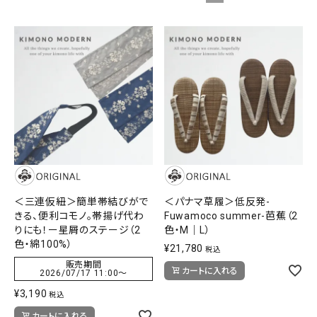
タイプから探す
カジュアル
ソシアル
フォーマル
商品タイプ
着物
在庫有
アーカイブ商品
セール商品
襦袢
素材から探す
帯
＜三連仮紐＞簡単帯結びがで
＜パナマ草履＞低反発-
正絹
木綿・麻
ポリエステル
その他
きる、便利コモノ。帯揚げ代わ
Fuwamoco summer-芭蕉（2
りにも！ー星屑のステージ（2
色・M｜L）
羽織
色・綿100%）
¥
21,780
税込
価格から探す
販売期間
小物
カートに入れる
2026/07/17 11:00
〜
0-5,000円
5,000-10,000円
10,000-20,000円
¥
3,190
税込
20,000-30,000円
30,000円以上
新作・キャンペーン
カートに入れる