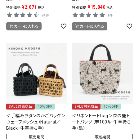
¥
2,871
¥
15,840
特別価格
特別価格
税込
税込
24件
1件
カートに入れる
カートに入れる
SALE対象商品
10％OFF
SALE対象商品
10％OFF
＜手編みラタンのかごバッグ＞
＜リネントートbag＞森の鹿ト
ウェーブメッシュ（Natural／
ートバッグ（麻100%・牛革持ち
Black・牛革持ち手）
手・黒）
販売期間
販売期間