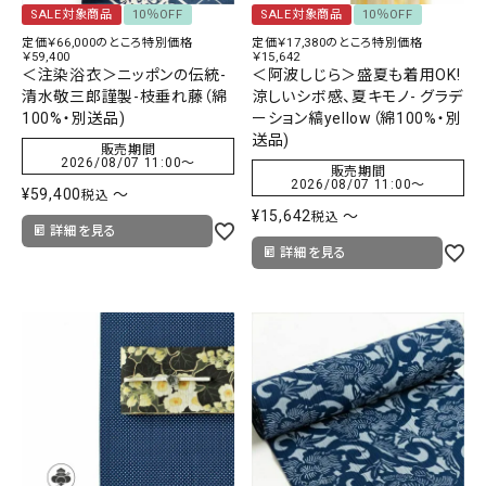
SALE対象商品
10％OFF
SALE対象商品
10％OFF
定価￥66,000のところ特別価格
定価￥17,380のところ特別価格
￥59,400
￥15,642
＜注染浴衣＞ニッポンの伝統-
＜阿波しじら＞盛夏も着用OK!
清水敬三郎謹製-枝垂れ藤（綿
涼しいシボ感、夏キモノ- グラデ
100%・別送品)
ーション縞yellow（綿100%・別
送品)
販売期間
2026/08/07 11:00
〜
販売期間
2026/08/07 11:00
〜
¥
59,400
〜
税込
¥
15,642
〜
税込
詳細を見る
詳細を見る