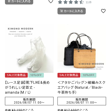
カートに入れる
11件
カートに入れる
SALE対象商品
10％OFF
SALE対象商品
10％OFF
【レース足袋】靴下LIKE&長め
＜アタかごバッグ＞細編みスク
がうれしい足首丈 -
エアバッグ（Natural／Black・
amanda（M / L）
牛革持ち手）
販売期間
販売期間
2026/08/07 11:00
〜
2026/08/07 11:00
〜
¥
3,190
のところ
¥
17,600
のところ
定価
定価