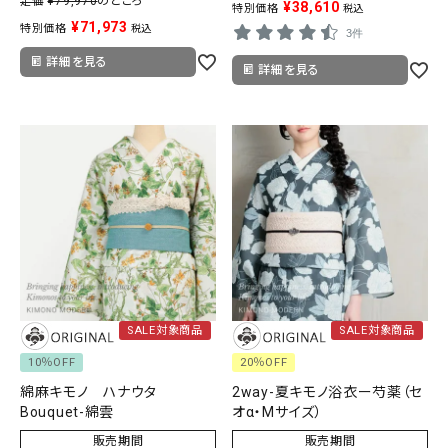
¥
79,970
のところ
定価
¥
38,610
特別価格
税込
¥
71,973
特別価格
税込
3件
詳細を見る
詳細を見る
SALE対象商品
SALE対象商品
10％OFF
20％OFF
綿麻キモノ ハナウタ
2way-夏キモノ浴衣ー芍薬（セ
Bouquet-綿雲
オα・Mサイズ）
販売期間
販売期間