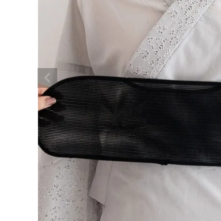
着物
襦袢
帯
羽織