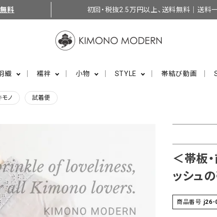
料無料
初回・税抜2.5万円以上、送料無料｜送料一
羽織
襦袢
小物
STYLE
帯結び動画
キモノ
試着便
＜帯板・
ッシュの
商品番号
j26-