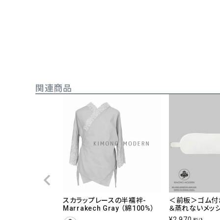
関連商品
スカラップレースの半襦袢-
＜前板＞ゴム付
Marrakech Gray （綿100%）
＆蒸れないメッ
¥
2,970