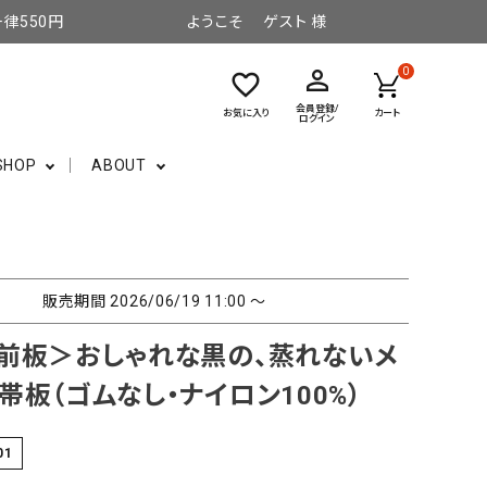
律550円
ようこそ ゲスト 様
perm_identity
0
favorite_border
会員登録/
お気に入り
カート
ログイン
SHOP
ABOUT
販売期間
2026/06/19 11:00
〜
前板＞おしゃれな黒の、蒸れないメ
帯板（ゴムなし・ナイロン100%）
01