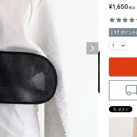
¥
1,650
税込
[
17
ポイント