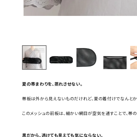
小物
新作・キャンペーン
SALE
帯結び動画
キモノ読ミモノ
SHOPPING GUIDE
夏の帯まわりを、蒸れさせない。
ABOUT
帯板は外から見えないものだけれど、夏の着付けでなんとか解
INFORMATION
このメッシュの前板は、細かい網目が空気を通すことで、帯の
黒だから、透けても見えても気にならない。