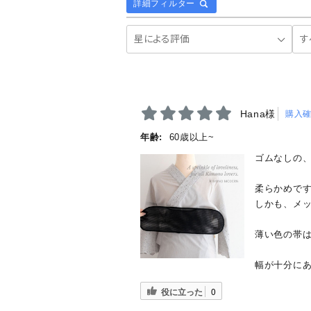
詳細フィルター
Hana様
購入
年齢:
60歳以上~
ゴムなしの
柔らかめで
しかも、メ
薄い色の帯
幅が十分に
役に立った
0