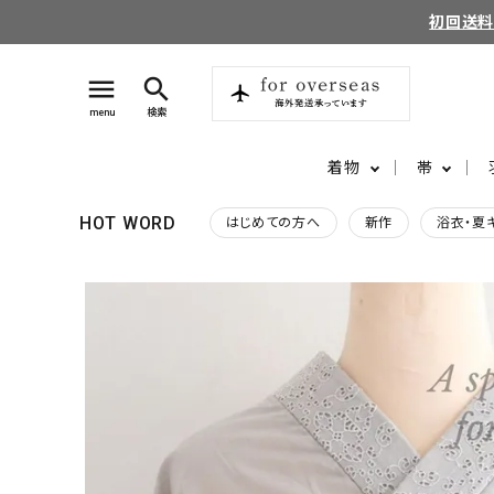
初回送
menu
search
menu
検索
着物
帯
HOT WORD
はじめての方へ
新作
浴衣・夏
search
login
perm_identity
ログイン
会員登録
ようこそ ゲスト 様