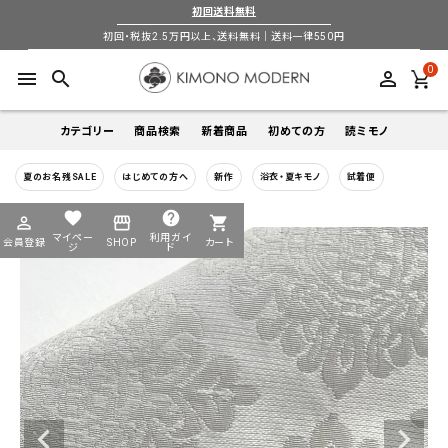
初回送料無料
初回・税抜2.5万円以上、送料無料｜送料一律550円
0
menu
search
perm_identity
カテゴリー
商品検索
新着商品
初めての方
読ミモノ
夏のお名残SALE
はじめての方へ
新作
浴衣・夏キモノ
試着便
着物
キーワードから探す
favorite
help
perm_identity
storefront
shopping_cart
search
search
マイペー
利用ガイ
会員登録
SHOP
カート
帯
ジ
ド
login
perm_identity
季節から探す
ログイン
会員登録
羽織
通年
5-9月
夏季以外通年
春
夏
秋
冬
ようこそ ゲスト 様
襦袢
カテゴリーから探す
小物
着物
帯
羽織
襦袢
小物