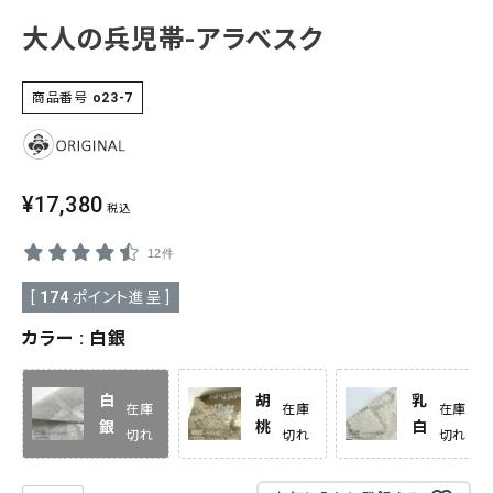
大人の兵児帯-アラベスク
SALE
色から探す
帯結び動画
商品番号
o23-7
キモノ読ミモノ
¥
17,380
SHOPPING GUIDE
税込
tune
絞り込んで検索
12件
ABOUT
[
174
ポイント進呈 ]
INFORMATION
カラー
白銀
白
胡
乳
在庫
在庫
在庫
銀
桃
白
切れ
切れ
切れ