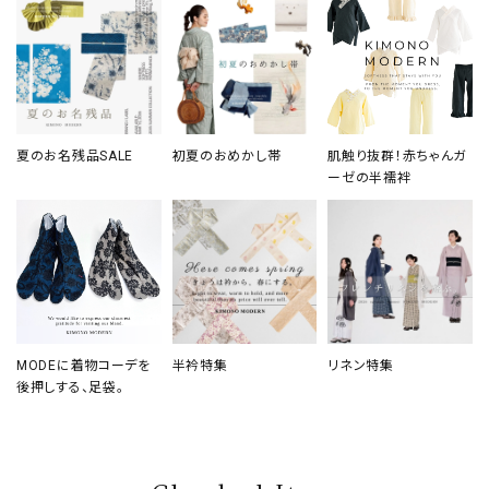
夏のお名残品SALE
初夏のおめかし帯
肌触り抜群！赤ちゃんガ
ーゼの半襦袢
MODEに着物コーデを
半衿特集
リネン特集
後押しする、足袋。