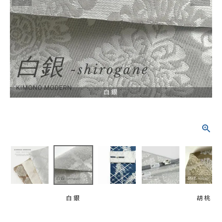
タイプから探す
カジュアル
ソシアル
フォーマル
商品タイプ
着物
白銀
在庫有
アーカイブ商品
セール商品
襦袢
素材から探す
帯
正絹
木綿・麻
ポリエステル
その他
羽織
価格から探す
小物
0-5,000円
5,000-10,000円
10,000-20,000円
白銀
胡桃
20,000-30,000円
30,000円以上
新作・キャンペーン