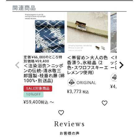
関連商品
定価￥66,000のところ特
＜帯留め＞大人の色
＜帯留め＞ド
別価格￥59,400
香漂う、氷結晶 （2
ックなパール
＜注染浴衣＞ニッポ
色・スワロフスキーエ
ーLove muc
ンの伝統-清水敬三
レメンツ使用）
郎謹製-枝垂れ藤（綿
100%・別送品)
¥
4,290
税込
SALE対象商品
¥
3,773
税込
10％OFF
¥
59,400
〜
税込
Reviews
お客様の声