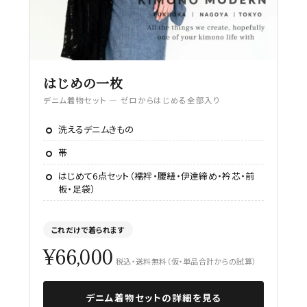
はじめの一枚
デニム着物セット — ゼロからはじめる全部入り
洗えるデニムきもの
帯
はじめて6点セット（襦袢・腰紐・伊達締め・衿芯・前
板・足袋）
これだけで着られます
¥66,000
税込・送料無料（仮・単品合計からの試算）
デニム着物セットの詳細を見る