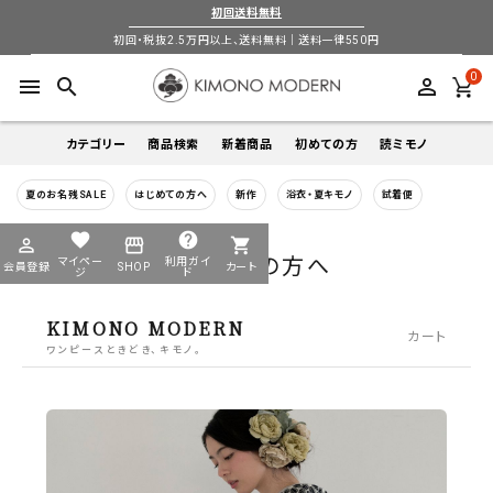
初回送料無料
初回・税抜2.5万円以上、送料無料｜送料一律550円
0
menu
search
perm_identity
カテゴリー
商品検索
新着商品
初めての方
読ミモノ
夏のお名残SALE
はじめての方へ
新作
浴衣・夏キモノ
試着便
着物
キーワードから探す
favorite
help
perm_identity
storefront
shopping_cart
search
はじめての方へ
search
マイペー
利用ガイ
会員登録
SHOP
カート
帯
ジ
ド
KIMONO MODERN
カート
login
perm_identity
季節から探す
ログイン
会員登録
羽織
ワンピースときどき、キモノ。
通年
5-9月
夏季以外通年
春
夏
秋
冬
ようこそ ゲスト 様
襦袢
カテゴリーから探す
小物
着物
帯
羽織
襦袢
小物