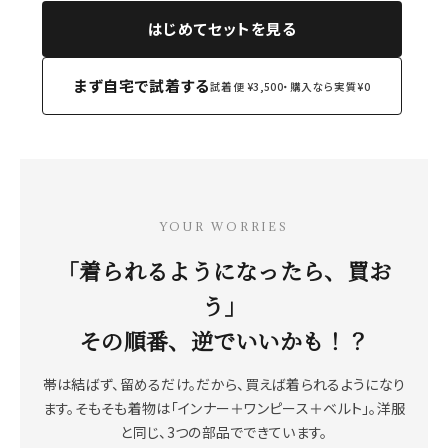
はじめてセットを見る
SALE
色から探す
まず自宅で試着する
試着便 ¥3,500・購入なら実質¥0
帯結び動画
キモノ読ミモノ
SHOPPING GUIDE
tune
絞り込んで検索
YOUR WORRIES
ABOUT
「着られるようになったら、買お
INFORMATION
う」
その順番、逆でいいかも！？
帯は結ばず、留めるだけ。だから、買えば着られるようになり
ます。そもそも着物は「インナー＋ワンピース＋ベルト」。洋服
と同じ、3つの部品でできています。