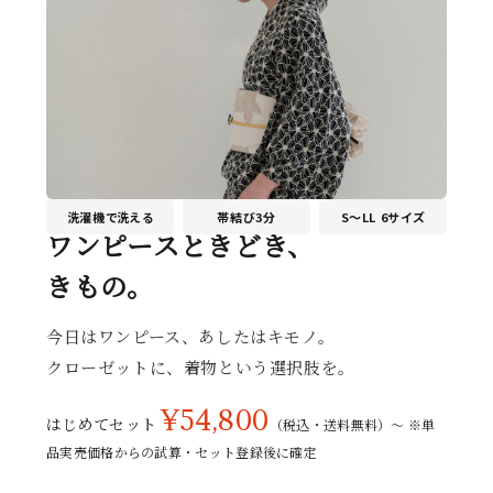
タイプから探す
カジュアル
ソシアル
フォーマル
商品タイプ
着物
在庫有
アーカイブ商品
セール商品
洗濯機で洗える
帯結び3分
S〜LL 6サイズ
ワンピースときどき、
襦袢
きもの。
素材から探す
帯
正絹
木綿・麻
ポリエステル
その他
今日はワンピース、あしたはキモノ。
羽織
クローゼットに、着物という選択肢を。
価格から探す
¥54,800
小物
はじめてセット
（税込・送料無料）〜 ※単
0-5,000円
5,000-10,000円
10,000-20,000円
品実売価格からの試算・セット登録後に確定
20,000-30,000円
30,000円以上
新作・キャンペーン