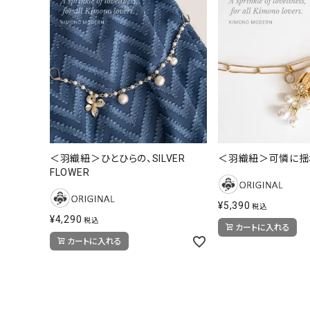
＜羽織紐＞ひとひらの、SILVER
＜羽織紐＞可憐に揺
FLOWER
着物
¥
5,390
襦袢
税込
¥
4,290
税込
カートに入れる
カートに入れる
帯
羽織