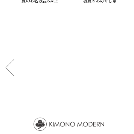
夏のお名残品SALE
初夏のおめかし帯