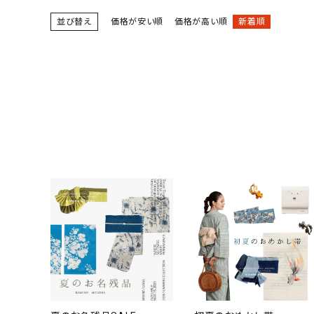
小物
並び替え
価格が安い順
価格が高い順
新着順
新作・キャンペーン
SALE
帯結び動画
キモノ読ミモノ
SHOPPING GUIDE
ABOUT
INFORMATION