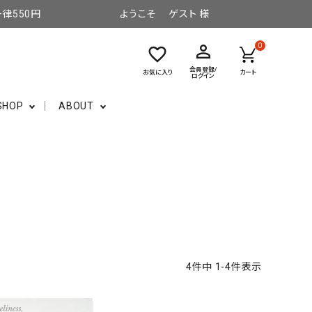
律550円
ようこそ ゲスト 様
perm_identity
0
favorite_border
会員登録/
お気に入り
カート
ログイン
SHOP
ABOUT
4
件中
1
-
4
件表示