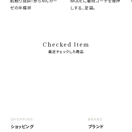
肌触り抜群！赤ちゃんガー
MODEに着物コーデを後押
ゼの半襦袢
しする、足袋。
Checked Item
最近チェックした商品
SHOPPING
BRAND
ショッピング
ブランド