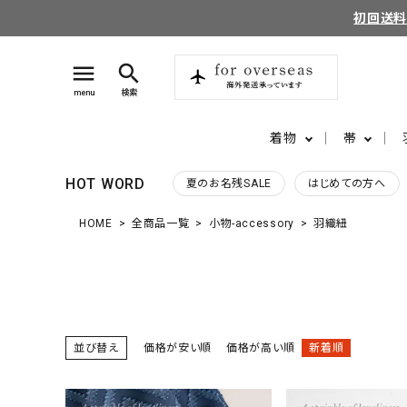
初回送
menu
search
menu
検索
着物
帯
HOT WORD
夏のお名残SALE
はじめての方へ
HOME
全商品一覧
小物-accessory
羽織紐
search
login
perm_identity
ログイン
会員登録
並び替え
価格が安い順
価格が高い順
新着順
ようこそ ゲスト 様