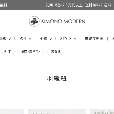
料無料
初回・税抜2.5万円以上、送料無料｜送料一
羽織
襦袢
小物
STYLE
帯結び動画
新作
浴衣・夏キモノ
試着便
羽織紐