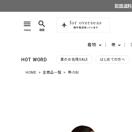
初回送
menu
search
menu
検索
着物
帯
HOT WORD
夏のお名残SALE
はじめての方へ
HOME
全商品一覧
帯-OBI
search
login
perm_identity
ログイン
会員登録
ようこそ ゲスト 様