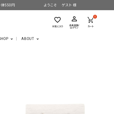
律550円
ようこそ ゲスト 様
perm_identity
0
favorite_border
会員登録/
お気に入り
カート
ログイン
SHOP
ABOUT