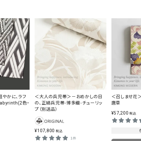
軽やかに、ラフ
＜大人の兵児帯＞－おめかしの日
＜召しませ花
yrinth(2色・
の、正絹兵児帯-博多織-チューリッ
唐草
プ（別送品）
¥
57,200
税込
¥
107,800
税込
1件