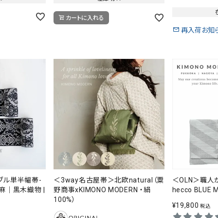
カートに入れる
再入荷お知
ブル単半幅帯-
＜3way名古屋帯＞北欧natural（粟
＜OLN＞職人
麻｜黒木織物 |
野商事xKIMONO MODERN ・絹
hecco BLUE
100%）
¥
19,800
税込