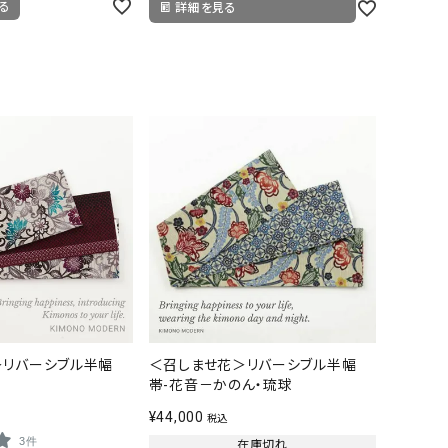
る
詳細を見る
＞リバーシブル半幅
＜召しませ花＞リバーシブル半幅
帯-花音－かのん・琉球
¥
44,000
税込
3件
在庫切れ