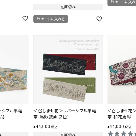
カートに入れ
在庫切れ
カートに入れる
ーシブル半幅
＜召しませ花＞リバーシブル半幅
＜召しませ花
品)
帯-鳥獣戯画（2色)
帯-和花更紗
¥
44,000
¥
44,000
税込
税込
れ
在庫切れ