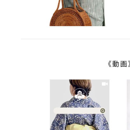
小物
新作・キャンペーン
SALE
帯結び動画
キモノ読ミモノ
《動画
SHOPPING GUIDE
ABOUT
INFORMATION