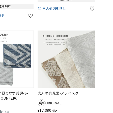
在庫切れ
再入荷お知らせ
らせ
が織りなす兵児帯-
大人の兵児帯-アラベスク
 MOON（2色）
¥
17,380
税込
2件