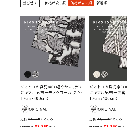
並び替え
価格が安い順
価格が高い順
新着順
＜オトコの兵児帯＞軽やかに、ラフ
＜オトコの兵児帯＞
にキマル男帯－モノクローム（2色・
にキマル男帯－迷宮lab
17cmx400cm）
17cmx400cm）
¥
7,700
のところ
¥
7,700
のところ
定価
定価
¥
3,850
¥
3,850