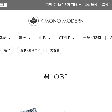
料無料
初回・税抜2.5万円以上、送料無料｜送料一
羽織
襦袢
小物
STYLE
帯結び動画
新作
浴衣・夏キモノ
試着便
帯-OBI