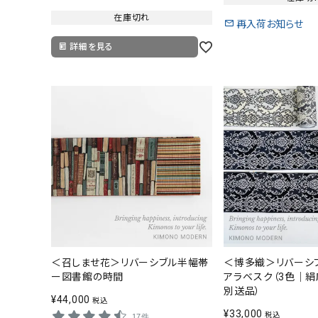
在庫切れ
再入荷お知らせ
詳細を見る
＜召しませ花＞リバーシブル半幅帯
＜博多織＞リバーシ
ー図書館の時間
アラベスク（3色｜絹
別送品）
¥
44,000
税込
¥
33,000
税込
17件