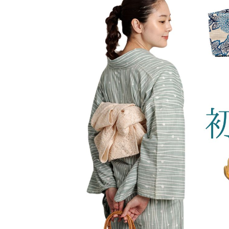
着物
襦袢
帯
羽織