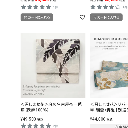
特別価格
特別価格
税込
税込
1件
1件
カートに入れる
カートに入れる
＜召しませ花＞麻の名古屋帯ー芭
＜召しませ花＞リバ
蕉（表麻100％）
帯-瑞雲（青磁 | 別送
¥
49,500
¥
44,000
税込
税込
2件
在庫切