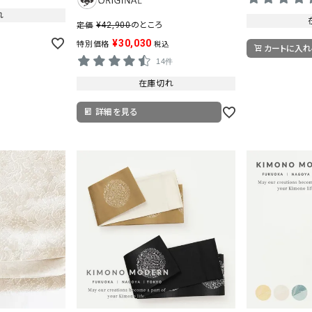
れ
¥
42,900
のところ
定価
¥
30,030
特別価格
税込
カートに入れ
14件
在庫切れ
詳細を見る