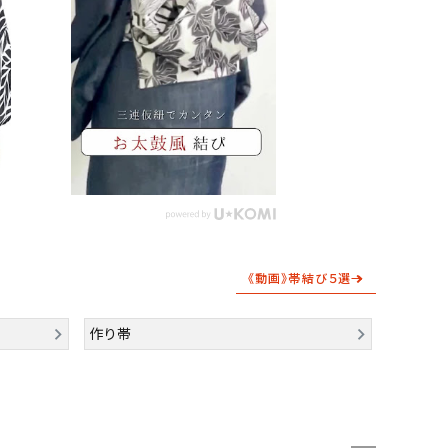
《動画》帯結び５選→
作り帯