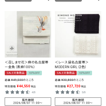
＜召しませ花＞麻の名古屋帯
＜レース袋名古屋帯＞
ー金魚（表麻100％）
MODERN GIRL（2色）
SALE対象商品
10％OFF
SALE対象商品
10％OFF
¥
49,500
のところ
¥
30,800
のところ
定価
定価
¥
44,550
¥
27,720
特別価格
特別価格
税込
税込
4件
5件
販売期間
販売期間
2026/08/07 11:00
〜
2026/08/07 11:00
〜