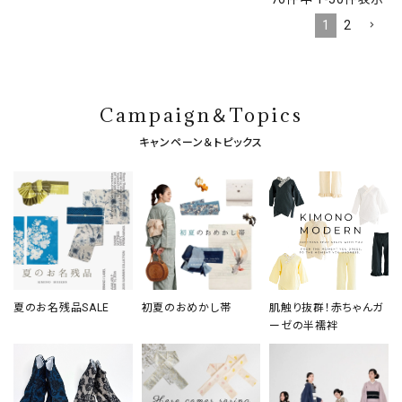
1
2
Campaign＆Topics
キャンペーン＆トピックス
夏のお名残品SALE
初夏のおめかし帯
肌触り抜群！赤ちゃんガ
ーゼの半襦袢