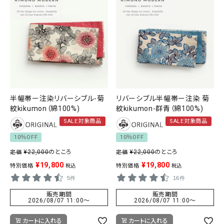
半幅帯ー注染リバーシブル-菊
リバーシブル半幅帯ー注染 菊
紋kikumon（綿100%)
紋kikumon-群青（綿100%)
SALE対象商品
SALE対象商品
10％OFF
10％OFF
¥
22,000
のところ
¥
22,000
のところ
定価
定価
¥
19,800
¥
19,800
特別価格
特別価格
税込
税込
5件
16件
販売期間
販売期間
2026/08/07 11:00
〜
2026/08/07 11:00
〜
カートに入れる
カートに入れる