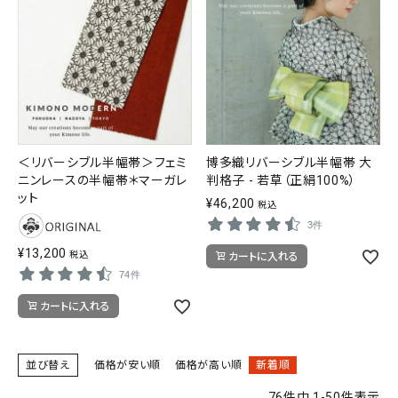
＜リバーシブル半幅帯＞フェミ
博多織リバーシブル半幅帯 大
ニンレースの半幅帯＊マーガレ
判格子 - 若草（正絹100%）
ット
¥
46,200
税込
3件
¥
13,200
税込
カートに入れる
74件
カートに入れる
並び替え
価格が安い順
価格が高い順
新着順
76
件中
1
-
50
件表示