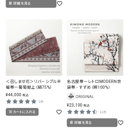
詳細を見る
＜召しませ花＞リバーシブル半
名古屋帯ーレトロMODERN京
幅帯ー葡萄献上（絹75%）
袋帯 - すずめ（綿100%）
¥
44,000
税込
1件
¥
23,100
税込
カートに入れる
11件
詳細を見る