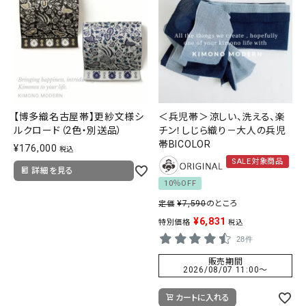
【博多織名古屋帯】更紗文様シ
＜兵児帯＞涼しい、洗える、楽
ルクロード（2色・別送品）
チン！しじら織り－大人の兵児
帯BICOLOR
¥
176,000
税込
SALE対象商品
詳細を見る
10％OFF
¥
7,590
のところ
定価
¥
6,831
特別価格
税込
28件
販売期間
2026/08/07 11:00
〜
カートに入れる