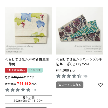
＜召しませ花＞麻の名古屋帯
＜召しませ花＞リバーシブル半
－葡萄
幅帯ーざくろ（絹75%）
¥
44,000
SALE対象商品
10％OFF
税込
5件
¥
49,500
のところ
定価
¥
44,550
特別価格
税込
カートに入れる
1件
販売期間
2026/08/07 11:00
〜