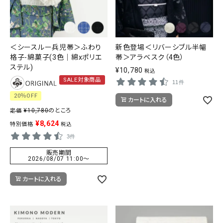
＜シースルー兵児帯＞ふわり
新色登場＜リバーシブル半幅
格子-綿菓子(3色｜綿xポリエ
帯＞アラベスク（4色）
ステル)
¥
10,780
税込
SALE対象商品
11件
20％OFF
カートに入れる
¥
10,780
のところ
定価
¥
8,624
特別価格
税込
3件
販売期間
2026/08/07 11:00
〜
カートに入れる