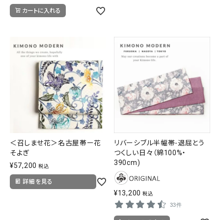
カートに入れる
＜召しませ花＞名古屋帯ー花
リバーシブル半幅帯-退屈とう
そよぎ
つくしい日々（綿100%・
390cm)
¥
57,200
税込
詳細を見る
¥
13,200
税込
33件