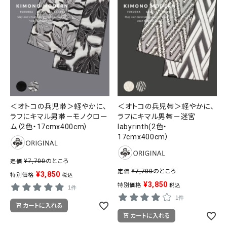
＜オトコの兵児帯＞軽やかに、
＜オトコの兵児帯＞軽やかに、
ラフにキマル男帯－モノクロー
ラフにキマル男帯－迷宮
ム（2色・17cmx400cm）
labyrinth(2色・
17cmx400cm）
¥
7,700
のところ
定価
¥
7,700
のところ
定価
¥
3,850
特別価格
税込
¥
3,850
特別価格
税込
1件
1件
カートに入れる
カートに入れる