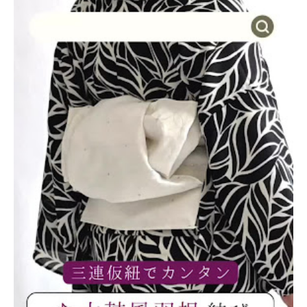
SALE
色から探す
帯結び動画
キモノ読ミモノ
SHOPPING GUIDE
tune
絞り込んで検索
ABOUT
INFORMATION