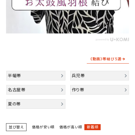
《動画》帯結び５選→
半幅帯
兵児帯
名古屋帯
作り帯
夏の帯
並び替え
価格が安い順
価格が高い順
新着順