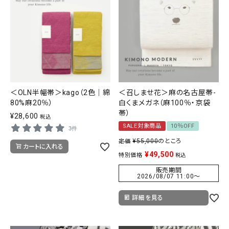
＜OLN半幅帯＞kago（2色｜綿
＜召しませ花＞麻の名古屋帯-
80%麻20％）
白くまメガネ（麻100％・京袋
帯）
¥
28,600
税込
SALE対象商品
10％OFF
3件
¥
55,000
のところ
定価
カートに入れる
¥
49,500
特別価格
税込
販売期間
2026/08/07 11:00
〜
詳細を見る