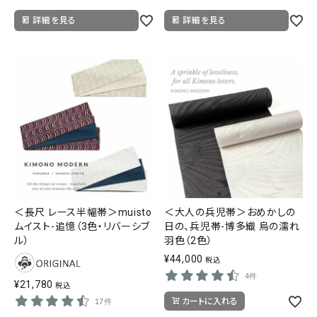
詳細を見る
詳細を見る
＜長尺 レース半幅帯＞muisto
＜大人の兵児帯＞おめかしの
ムイスト-追憶（3色・リバーシブ
日の、兵児帯-博多織 烏の濡れ
ル）
羽色（2色）
¥
44,000
税込
4件
¥
21,780
税込
カートに入れる
17件