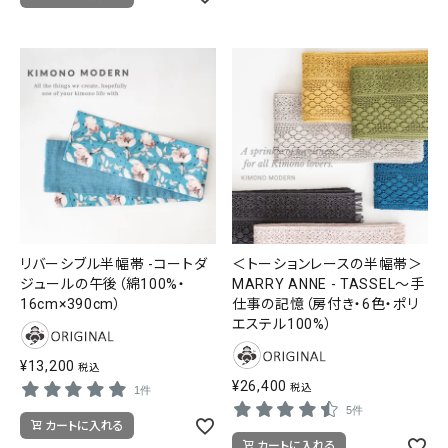
リバーシブル半幅帯 -コートダ
＜トーションレースの半幅帯＞
ジュールの午後（綿100%・
MARRY ANNE - TASSEL〜手
16cm×390cm）
仕事の記憶（房付き・6色・ポリ
エステル100%）
¥
13,200
税込
¥
26,400
税込
1件
5件
カートに入れる
カートに入れる