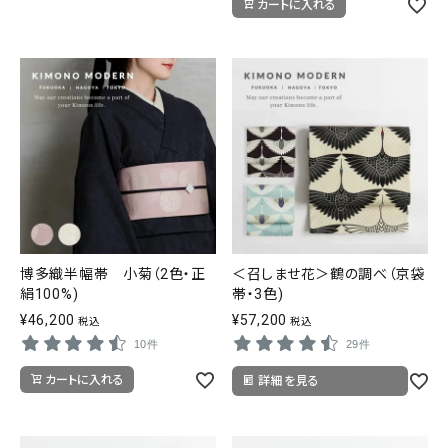
カートに入れる
博多織半幅帯 小菊（2色・正
＜召しませ花＞鶴の調べ（京袋
絹100%)
帯・3色)
¥
46,200
¥
57,200
税込
税込
10件
29件
カートに入れる
詳細を見る