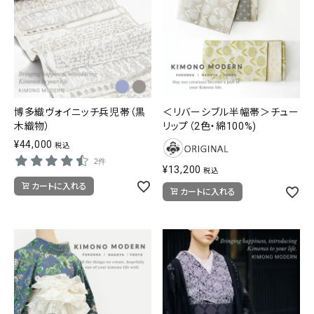
博多織ヴォイニッチ兵児帯（黒
＜リバーシブル半幅帯＞チュー
木織物）
リップ（2色・綿100%)
¥
44,000
税込
2件
¥
13,200
税込
カートに入れる
カートに入れる