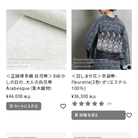
＜正絹博多織 兵児帯＞おめか
＜召しませ花＞京袋帯-
しの日の、大人の兵児帯
fleurette(2色・ポリエステル
Arabesque（黒木織物）
100％)
¥
44,000
¥
36,300
税込
税込
1件
カートに入れる
詳細を見る