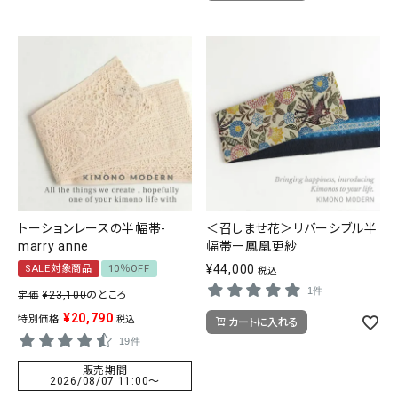
トーションレースの半幅帯-
＜召しませ花＞リバーシブル半
marry anne
幅帯ー鳳凰更紗
¥
44,000
SALE対象商品
10％OFF
税込
1件
¥
23,100
のところ
定価
¥
20,790
特別価格
税込
カートに入れる
19件
販売期間
2026/08/07 11:00
〜