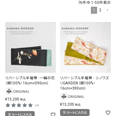
76
件中
1
-
50
件表示
1
2
リバーシブル半幅帯 -一輪の花
リバーシブル半幅帯 - シノワズ
（綿100%・16cm×390cm）
リGARDEN（綿100%・
16cm×390cm）
¥
13,200
税込
¥
13,200
税込
1件
カートに入れる
カートに入れる