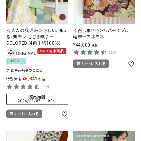
＜大人の兵児帯＞涼しい、洗え
＜召しませ花＞リバーシブル半
る、楽チン！しじら織り－
幅帯ーアネモネ
COLORED（4色｜綿100％）
¥
44,000
税込
SALE対象商品
11件
10％OFF
カートに入れる
¥
6,490
のところ
定価
¥
5,841
特別価格
税込
17件
販売期間
2026/08/07 11:00
〜
カートに入れる