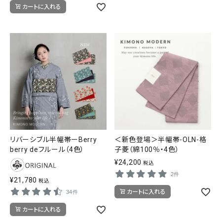
カートに入れる
リバーシブル半幅帯ーBerry
＜新色登場＞半幅帯-OLN-格
berry deフルール（4色）
子菱（綿100％・4色）
¥
24,200
税込
2件
¥
21,780
税込
カートに入れる
34件
カートに入れる