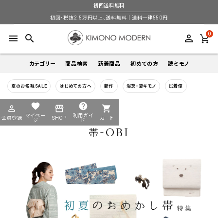
初回送料無料
初回・税抜2.5万円以上、送料無料｜送料一律550円
0
menu
search
perm_identity
カテゴリー
商品検索
新着商品
初めての方
読ミモノ
夏のお名残SALE
はじめての方へ
新作
浴衣・夏キモノ
試着便
着物
キーワードから探す
favorite
help
HOME
全商品一覧
帯-OBI
perm_identity
storefront
shopping_cart
search
search
マイペー
利用ガイ
会員登録
SHOP
カート
帯
ジ
ド
帯-OBI
login
perm_identity
季節から探す
ログイン
会員登録
羽織
通年
5-9月
夏季以外通年
春
夏
秋
冬
ようこそ ゲスト 様
襦袢
カテゴリーから探す
小物
着物
帯
羽織
襦袢
小物