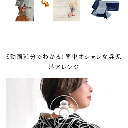
タイプから探す
カジュアル
ソシアル
フォーマル
商品タイプ
着物
《動画》1分でわかる！簡単オシャレな兵児
在庫有
アーカイブ商品
セール商品
襦袢
帯アレンジ
素材から探す
帯
正絹
木綿・麻
ポリエステル
その他
羽織
価格から探す
小物
0-5,000円
5,000-10,000円
10,000-20,000円
20,000-30,000円
30,000円以上
新作・キャンペーン