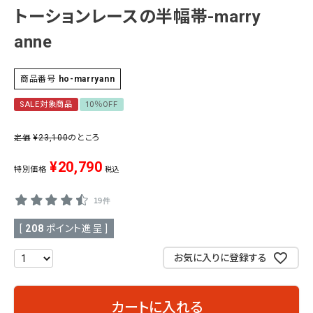
トーションレースの半幅帯-marry
SALE
色から探す
anne
帯結び動画
商品番号
ho-marryann
キモノ読ミモノ
SALE対象商品
10％OFF
SHOPPING GUIDE
¥
23,100
のところ
定価
tune
絞り込んで検索
¥
20,790
ABOUT
特別価格
税込
19件
INFORMATION
[
208
ポイント進呈 ]
お気に入りに登録する
カートに入れる