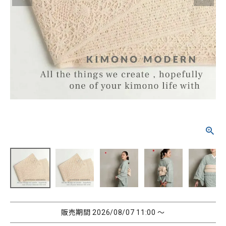
タイプから探す
カジュアル
ソシアル
フォーマル
商品タイプ
着物
在庫有
アーカイブ商品
セール商品
襦袢
素材から探す
帯
正絹
木綿・麻
ポリエステル
その他
羽織
価格から探す
小物
0-5,000円
5,000-10,000円
10,000-20,000円
販売期間
2026/08/07 11:00
〜
20,000-30,000円
30,000円以上
新作・キャンペーン