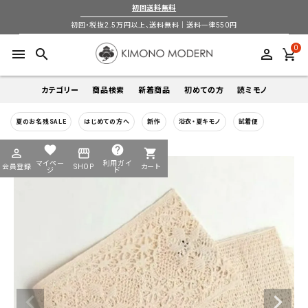
初回送料無料
初回・税抜2.5万円以上、送料無料｜送料一律550円
0
menu
search
perm_identity
カテゴリー
商品検索
新着商品
初めての方
読ミモノ
夏のお名残SALE
はじめての方へ
新作
浴衣・夏キモノ
試着便
着物
キーワードから探す
favorite
help
perm_identity
storefront
shopping_cart
search
search
マイペー
利用ガイ
会員登録
SHOP
カート
帯
ジ
ド
login
perm_identity
季節から探す
ログイン
会員登録
羽織
通年
5-9月
夏季以外通年
春
夏
秋
冬
ようこそ ゲスト 様
襦袢
カテゴリーから探す
小物
着物
帯
羽織
襦袢
小物