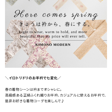
タイプから探す
カジュアル
ソシアル
フォーマル
商品タイプ
着物
在庫有
アーカイブ商品
セール商品
襦袢
素材から探す
帯
正絹
木綿・麻
ポリエステル
その他
＼イロトリドリのお半衿で七変化／
羽織
春の着物シーンは衿までオシャレに。
価格から探す
高級感ある正絹ふくれ織りお半衿、カジュアルに使えるお半衿で、
小物
0-5,000円
5,000-10,000円
10,000-20,000円
是非お好きな着物コーデを楽しんで♪
20,000-30,000円
30,000円以上
新作・キャンペーン