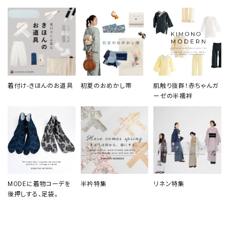
着付け-きほんのお道具
初夏のおめかし帯
肌触り抜群！赤ちゃんガ
ーゼの半襦袢
MODEに着物コーデを
半衿特集
リネン特集
後押しする、足袋。