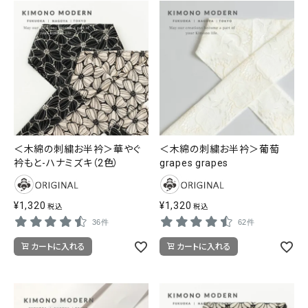
＜木綿の刺繍お半衿＞華やぐ
＜木綿の刺繍お半衿＞葡萄
衿もと-ハナミズキ（2色）
grapes grapes
¥
1,320
¥
1,320
税込
税込
36件
62件
カートに入れる
カートに入れる