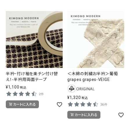
半衿・付け袖を楽チン付け替
＜木綿の刺繍お半衿＞葡萄
え！-半衿用両面テープ
grapes grapes-VEIGE
¥
1,100
税込
2件
¥
1,320
税込
カートに入れる
36件
カートに入れる