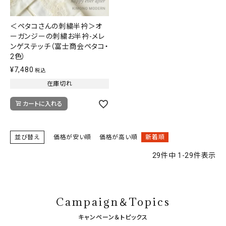
＜ペタコさんの刺繍半衿＞オ
ーガンジーの刺繍お半衿-メレ
ンゲステッチ（富士商会ペタコ・
2色）
¥
7,480
税込
在庫切れ
カートに入れる
並び替え
価格が安い順
価格が高い順
新着順
29
件中
1
-
29
件表示
Campaign＆Topics
キャンペーン＆トピックス