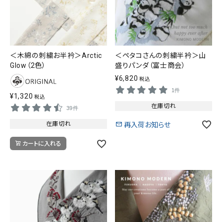
＜木綿の刺繍お半衿＞Arctic
＜ペタコさんの刺繍半衿＞山
Glow（2色）
盛りパンダ（富士商会）
¥
6,820
税込
1件
¥
1,320
税込
在庫切れ
39件
在庫切れ
再入荷お知らせ
カートに入れる