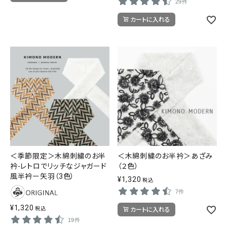
29件
カートに入れる
＜季節限定＞木綿刺繍のお半
＜木綿刺繍のお半衿＞あざみ
衿-レトロでリッチなジャガード
（２色）
風半衿ー矢羽（3色）
¥
1,320
税込
7件
¥
1,320
税込
カートに入れる
19件