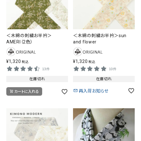
＜木綿の刺繍お半衿＞
＜木綿の刺繍お半衿＞sun
AMERI（2色）
and flower
¥
1,320
¥
1,320
税込
税込
13件
10件
在庫切れ
在庫切れ
再入荷お知らせ
カートに入れる