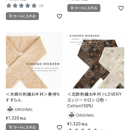
2件
カートに入れる
カートに入れる
＜木綿の刺繍お半衿＞春待ち
＜北欧刺繍お半衿＞LOVERY
すずらん
エッジーマロン（2色 ・
Cotton100%）
¥
1,320
税込
¥
1,320
税込
カートに入れる