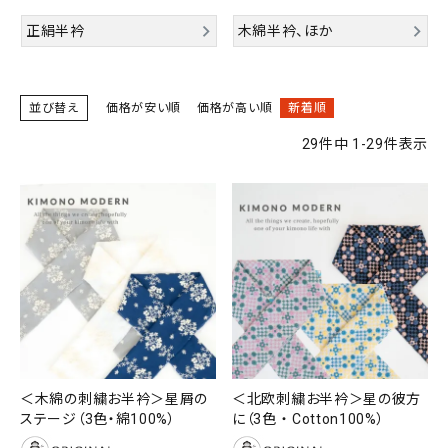
正絹半衿
木綿半衿、ほか
SALE
色から探す
帯結び動画
並び替え
価格が安い順
価格が高い順
新着順
キモノ読ミモノ
29
件中
1
-
29
件表示
SHOPPING GUIDE
tune
絞り込んで検索
ABOUT
INFORMATION
＜木綿の刺繍お半衿＞星屑の
＜北欧刺繍お半衿＞星の彼方
ステージ（3色・綿100%）
に（3色 ・ Cotton100%）