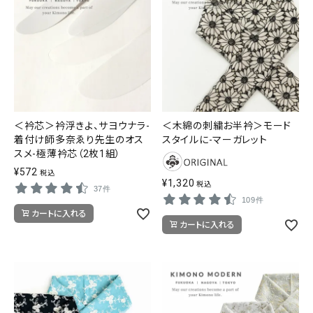
＜衿芯＞衿浮きよ、サヨウナラ-
＜木綿の刺繍お半衿＞モード
着付け師多奈ゑり先生のオス
スタイルに-マーガレット
スメ-極薄衿芯（2枚1組）
¥
572
税込
¥
1,320
税込
37件
109件
カートに入れる
カートに入れる