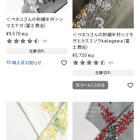
＜ペタコさんの刺繍半衿＞シ
マエナガ（富士商会）
¥
9,570
＜ペタコさんの刺繍半衿＞ミモ
税込
ザとカスミソウkatagawa（富
7件
士商会）
在庫切れ
¥
5,720
税込
再入荷お知らせ
9件
在庫切れ
カートに入れる