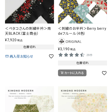
＜ペタコさんの刺繍半衿＞南
＜刺繍のお半衿＞Berry berry
天BLACK（富士商会）
deフルール（4色）
¥
7,920
税込
在庫切れ
¥
3,190
税込
29件
再入荷お知らせ
在庫切れ
カートに入れる