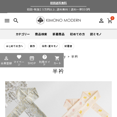
初回送料無料
初回・税抜2.5万円以上、送料無料｜送料一律550円
0
menu
search
perm_identity
カテゴリー
商品検索
新着商品
初めての方
読ミモノ
はじめての方へ
新作
浴衣・夏キモノ
試着便
着物
キーワードから探す
favorite
help
HOME
全商品一覧
小物-accessory
半衿
perm_identity
storefront
shopping_cart
search
search
マイペー
利用ガイ
会員登録
SHOP
カート
帯
ジ
ド
半衿
login
perm_identity
季節から探す
ログイン
会員登録
羽織
通年
5-9月
夏季以外通年
春
夏
秋
冬
ようこそ ゲスト 様
襦袢
カテゴリーから探す
小物
着物
帯
羽織
襦袢
小物