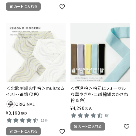
カートに入れる
＜北欧刺繍お半衿＞muistoム
＜伊達衿＞衿元にフォーマル
イスト-追憶（2色）
な華やぎを-二越縮緬のかさね
衿（5色）
¥
4,290
税込
¥
3,190
税込
5件
12件
カートに入れる
カートに入れる