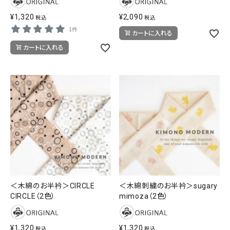
¥
1,320
¥
2,090
税込
税込
1件
カートに入れる
カートに入れる
＜木綿のお半衿＞CIRCLE
＜木綿刺繍のお半衿＞sugary
CIRCLE（2色）
mimoza（2色）
¥
1,320
¥
1,320
税込
税込