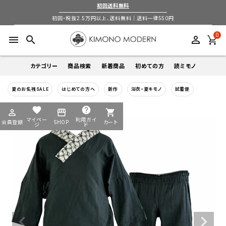
初回送料無料
初回・税抜2.5万円以上、送料無料｜送料一律550円
0
menu
search
perm_identity
カテゴリー
商品検索
新着商品
初めての方
読ミモノ
夏のお名残SALE
はじめての方へ
新作
浴衣・夏キモノ
試着便
着物
キーワードから探す
favorite
help
perm_identity
storefront
shopping_cart
search
search
マイペー
利用ガイ
会員登録
SHOP
カート
帯
ジ
ド
login
perm_identity
季節から探す
ログイン
会員登録
羽織
通年
5-9月
夏季以外通年
春
夏
秋
冬
ようこそ ゲスト 様
襦袢
カテゴリーから探す
小物
着物
帯
羽織
襦袢
小物