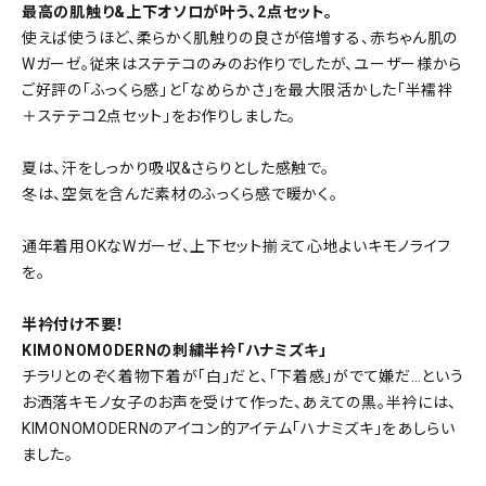
最高の肌触り&上下オソロが叶う、2点セット。
使えば使うほど、柔らかく肌触りの良さが倍増する、赤ちゃん肌の
Wガーゼ。従来はステテコのみのお作りでしたが、ユーザー様から
ご好評の「ふっくら感」と「なめらかさ」を最大限活かした「半襦袢
＋ステテコ2点セット」をお作りしました。
夏は、汗をしっかり吸収&さらりとした感触で。
冬は、空気を含んだ素材のふっくら感で暖かく。
通年着用OKなWガーゼ、上下セット揃えて心地よいキモノライフ
を。
半衿付け不要！
KIMONOMODERNの刺繍半衿「ハナミズキ」
チラリとのぞく着物下着が「白」だと、「下着感」がでて嫌だ…という
お洒落キモノ女子のお声を受けて作った、あえての黒。半衿には、
KIMONOMODERNのアイコン的アイテム「ハナミズキ」をあしらい
ました。