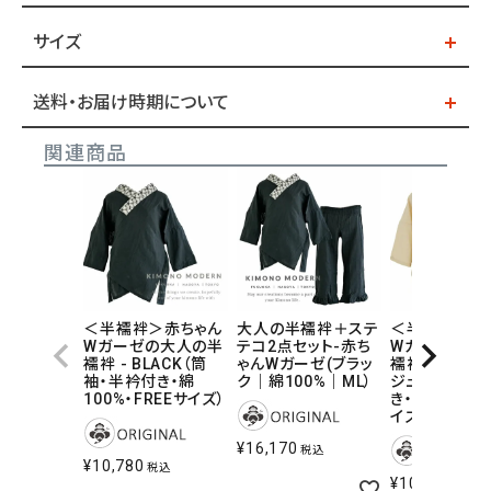
サイズ
送料・お届け時期について
関連商品
＜半襦袢＞赤ちゃん
大人の半襦袢＋ステ
＜半襦袢＞赤
Wガーゼの大人の半
テコ2点セット-赤ち
Wガーゼの大
襦袢 - BLACK（筒
ゃんWガーゼ(ブラッ
襦袢 - Natur
袖・半衿付き・綿
ク｜綿100%｜ML）
ジュ（筒袖・半
100%・FREEサイズ）
き・綿100%・F
イズ）
¥
16,170
税込
¥
10,780
税込
¥
10,780
税込