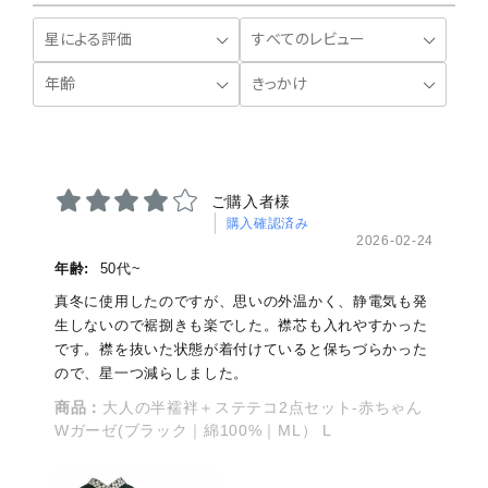
ご購入者様
購入確認済み
2026-02-24
年齢:
50代~
真冬に使用したのですが、思いの外温かく、静電気も発
生しないので裾捌きも楽でした。襟芯も入れやすかった
です。襟を抜いた状態が着付けていると保ちづらかった
ので、星一つ減らしました。
商品：
大人の半襦袢＋ステテコ2点セット-赤ちゃん
Wガーゼ(ブラック｜綿100%｜ML） L