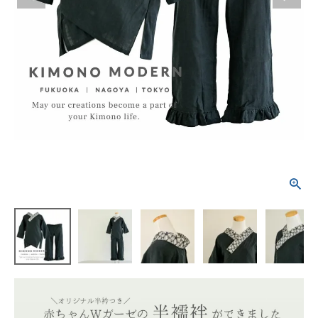
タイプから探す
カジュアル
ソシアル
フォーマル
商品タイプ
着物
在庫有
アーカイブ商品
セール商品
襦袢
素材から探す
帯
正絹
木綿・麻
ポリエステル
その他
羽織
価格から探す
小物
0-5,000円
5,000-10,000円
10,000-20,000円
20,000-30,000円
30,000円以上
新作・キャンペーン