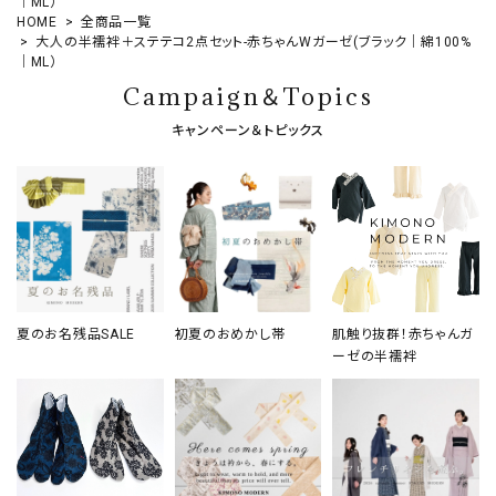
｜ML）
HOME
全商品一覧
大人の半襦袢＋ステテコ2点セット-赤ちゃんWガーゼ(ブラック｜綿100%
｜ML）
Campaign＆Topics
キャンペーン＆トピックス
夏のお名残品SALE
初夏のおめかし帯
肌触り抜群！赤ちゃんガ
ーゼの半襦袢