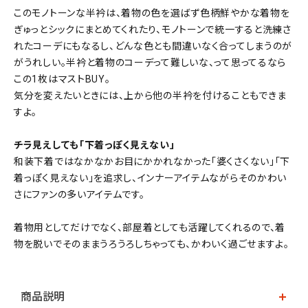
このモノトーンな半衿は、着物の色を選ばず色柄鮮やかな着物を
ぎゅっとシックにまとめてくれたり、モノトーンで統一すると洗練さ
れたコーデにもなるし、どんな色とも間違いなく合ってしまうのが
がうれしい。半衿と着物のコーデって難しいな、って思ってるなら
この1枚はマストBUY。
気分を変えたいときには、上から他の半衿を付けることもできま
すよ。
チラ見えしても「下着っぽく見えない」
和装下着ではなかなかお目にかかれなかった「婆くさくない」「下
着っぽく見えない」を追求し、インナーアイテムながらそのかわい
さにファンの多いアイテムです。
着物用としてだけでなく、部屋着としても活躍してくれるので、着
物を脱いでそのままうろうろしちゃっても、かわいく過ごせますよ。
商品説明