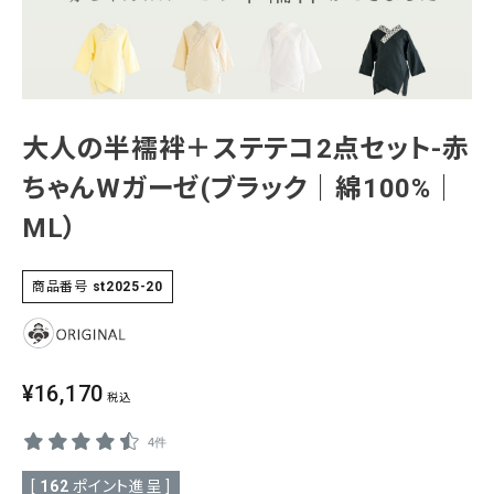
SALE
色から探す
帯結び動画
大人の半襦袢＋ステテコ2点セット-赤
キモノ読ミモノ
ちゃんWガーゼ(ブラック｜綿100%｜
SHOPPING GUIDE
ML）
tune
絞り込んで検索
ABOUT
商品番号
st2025-20
INFORMATION
¥
16,170
税込
4件
[
162
ポイント進呈 ]