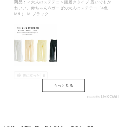
商品：
＜大人のステテコ＞腰履きタイプ 脱いでもか
わいい、赤ちゃんWガーゼの大人のステテコ（4色・
M/L） M ブラック
役に立った
0
もっと見る