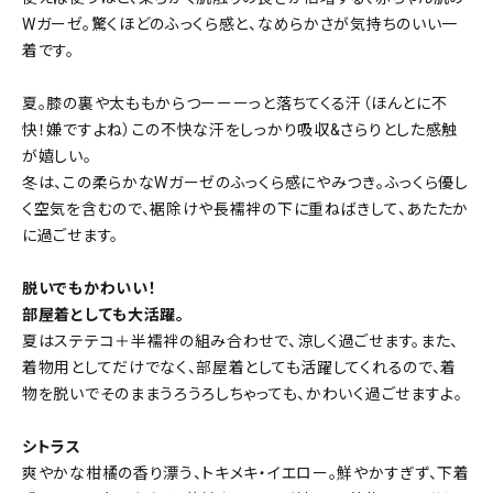
Wガーゼ。驚くほどのふっくら感と、なめらかさが気持ちのいい一
着です。
夏。膝の裏や太ももからつーーーっと落ちてくる汗（ほんとに不
快！嫌ですよね）この不快な汗をしっかり吸収&さらりとした感触
が嬉しい。
冬は、この柔らかなWガーゼのふっくら感にやみつき。ふっくら優し
く空気を含むので、裾除けや長襦袢の下に重ねばきして、あたたか
に過ごせます。
脱いでもかわいい！
部屋着としても大活躍。
夏はステテコ＋半襦袢の組み合わせで、涼しく過ごせます。また、
着物用としてだけでなく、部屋着としても活躍してくれるので、着
物を脱いでそのままうろうろしちゃっても、かわいく過ごせますよ。
シトラス
爽やかな柑橘の香り漂う、トキメキ・イエロー。鮮やかすぎず、下着