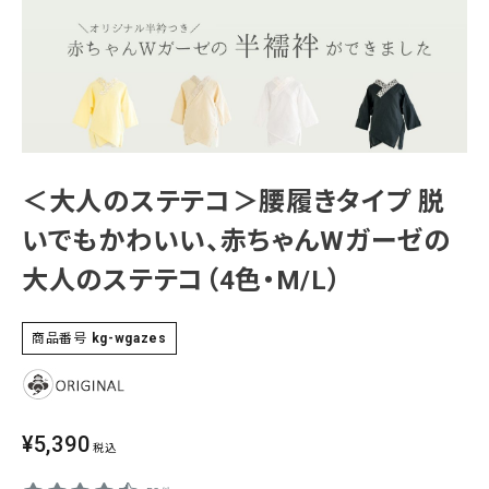
SALE
色から探す
帯結び動画
キモノ読ミモノ
＜大人のステテコ＞腰履きタイプ 脱
SHOPPING GUIDE
tune
絞り込んで検索
いでもかわいい、赤ちゃんWガーゼの
ABOUT
大人のステテコ（4色・M/L）
INFORMATION
商品番号
kg-wgazes
¥
5,390
税込