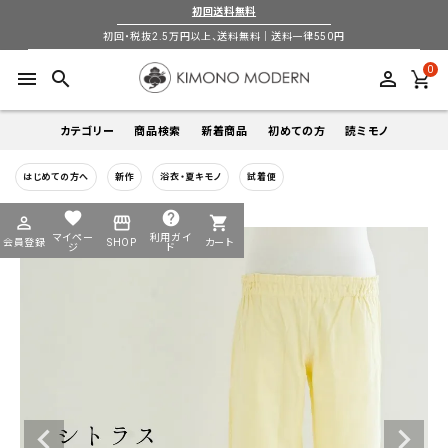
初回送料無料
初回・税抜2.5万円以上、送料無料｜送料一律550円
0
menu
search
perm_identity
カテゴリー
商品検索
新着商品
初めての方
読ミモノ
はじめての方へ
新作
浴衣・夏キモノ
試着便
着物
キーワードから探す
favorite
help
perm_identity
storefront
shopping_cart
search
search
マイペー
利用ガイ
会員登録
SHOP
カート
帯
ジ
ド
login
perm_identity
季節から探す
ログイン
会員登録
羽織
通年
5-9月
夏季以外通年
春
夏
秋
冬
ようこそ ゲスト 様
襦袢
カテゴリーから探す
小物
着物
帯
羽織
襦袢
小物