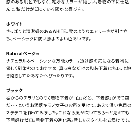
感のある肌色でもなく…絶妙なカラーが嬉しい。着物の下に仕込
んで、私だけが知っている密かな喜びを。
ホワイト
さっぱりと清潔感のあるWHITE。雲のようなエアリーさが引き立
ち、ベーシックに使い勝手のよい色あいです。
Naturalベージュ
ナチュラル＆ベーシックな万能カラー。透け感の気になる着物に
優しく馴染むのでおすすめ。真っ白なだけの和装下着にちょっと飽
き飽きしてたあなたへぴったりです。
ブラック
裾からのチラリとのぞく着物下着が「白」だと、「下着感」がでて嫌
だ・・・というお洒落キモノ女子のお声を受けて、あえて濃い色目の
ステテコを作ってみました。これなら風が吹いてちらっと見えても
下着感はゼロ。着物下着の進化系。新しいスタイルをお届けです。