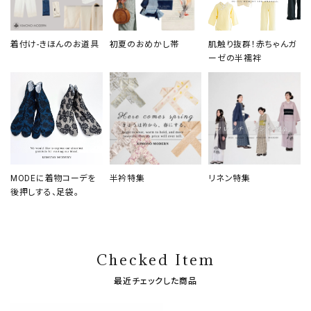
着付け-きほんのお道具
初夏のおめかし帯
肌触り抜群！赤ちゃんガ
ーゼの半襦袢
MODEに着物コーデを
半衿特集
リネン特集
後押しする、足袋。
Checked Item
最近チェックした商品