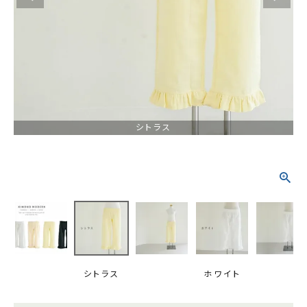
タイプから探す
カジュアル
ソシアル
フォーマル
商品タイプ
着物
シトラス
在庫有
アーカイブ商品
セール商品
襦袢
素材から探す
帯
正絹
木綿・麻
ポリエステル
その他
羽織
価格から探す
小物
0-5,000円
5,000-10,000円
10,000-20,000円
シトラス
ホワイト
20,000-30,000円
30,000円以上
新作・キャンペーン