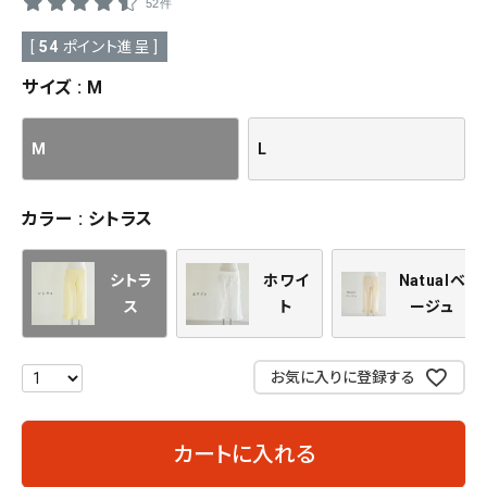
52件
[
54
ポイント進呈 ]
サイズ
M
M
L
カラー
シトラス
シトラ
ホワイ
Natualベ
ス
ト
ージュ
お気に入りに登録する
カートに入れる