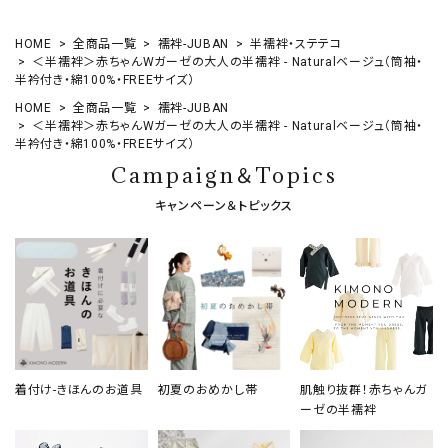
HOME
全商品一覧
襦袢-JUBAN
半襦袢・ステテコ
＜半襦袢＞赤ちゃんWガーゼの大人の半襦袢 - Naturalベージュ（筒袖・
半衿付き・綿100%・FREEサイズ）
HOME
全商品一覧
襦袢-JUBAN
＜半襦袢＞赤ちゃんWガーゼの大人の半襦袢 - Naturalベージュ（筒袖・
半衿付き・綿100%・FREEサイズ）
Campaign＆Topics
キャンペーン＆トピックス
着付け-きほんのお道具
初夏のおめかし帯
肌触り抜群！赤ちゃんガ
ーゼの半襦袢