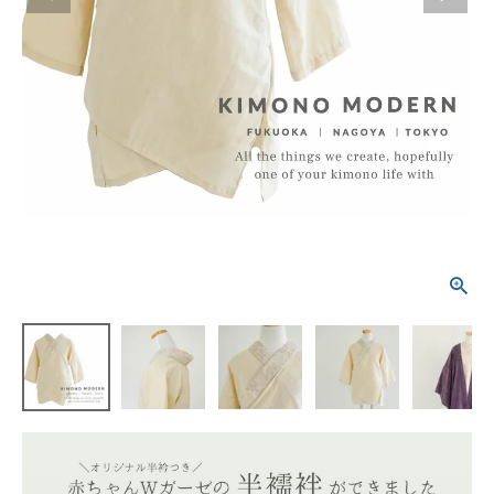
タイプから探す
カジュアル
ソシアル
フォーマル
商品タイプ
着物
在庫有
アーカイブ商品
セール商品
襦袢
素材から探す
帯
正絹
木綿・麻
ポリエステル
その他
羽織
価格から探す
小物
0-5,000円
5,000-10,000円
10,000-20,000円
20,000-30,000円
30,000円以上
新作・キャンペーン