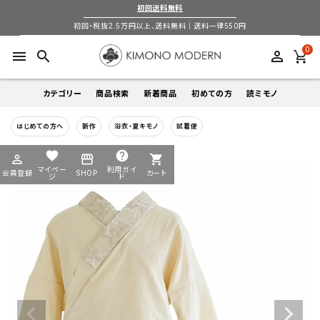
初回送料無料
初回・税抜2.5万円以上、送料無料｜送料一律550円
0
menu
search
perm_identity
カテゴリー
商品検索
新着商品
初めての方
読ミモノ
はじめての方へ
新作
浴衣・夏キモノ
試着便
着物
キーワードから探す
favorite
help
perm_identity
storefront
shopping_cart
search
search
マイペー
利用ガイ
会員登録
SHOP
カート
帯
ジ
ド
login
perm_identity
季節から探す
ログイン
会員登録
羽織
通年
5-9月
夏季以外通年
春
夏
秋
冬
ようこそ ゲスト 様
襦袢
カテゴリーから探す
小物
着物
帯
羽織
襦袢
小物