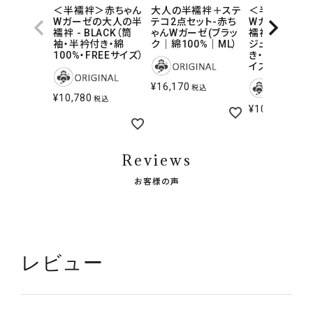
＜半襦袢＞赤ちゃん
大人の半襦袢＋ステ
＜半襦袢＞赤
Wガーゼの大人の半
テコ2点セット-赤ち
Wガーゼの大
襦袢 - BLACK（筒
ゃんWガーゼ(ブラッ
襦袢 - Natur
袖・半衿付き・綿
ク｜綿100%｜ML）
ジュ（筒袖・半
100%・FREEサイズ）
き・綿100%・F
イズ）
¥
16,170
税込
¥
10,780
税込
¥
10,780
税込
Reviews
お客様の声
レビュー