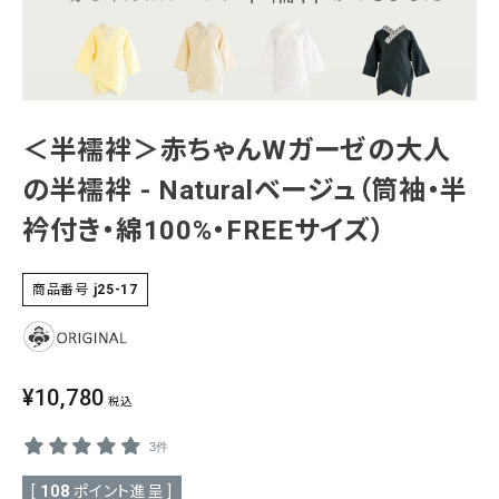
SALE
色から探す
帯結び動画
＜半襦袢＞赤ちゃんWガーゼの大人
キモノ読ミモノ
の半襦袢 - Naturalベージュ（筒袖・半
SHOPPING GUIDE
衿付き・綿100%・FREEサイズ）
tune
絞り込んで検索
ABOUT
商品番号
j25-17
INFORMATION
¥
10,780
税込
3件
[
108
ポイント進呈 ]