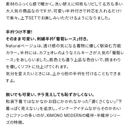
素材のふっくら感で暖かく。洗い替えに何枚もリピしてる方も多い
大人気の商品なのですが、可愛い半衿付きで衿芯を入れるだけ！
で楽々。上下SETでお楽しみいただけるようになりました。
半衿つけ不要！
そのまま可愛い、刺繍半衿「葡萄レース」付き。
Naturalベージュは、透け感の気になる着物に優しく馴染む万能
カラー。半衿には、カフェオレのようなミルキーさが人気の「葡萄レ
ース」をあしらいました。肌色とも違う上品な色合いで、顔まわり
を優しくソフトに仕上げてくれます。
気分を変えたいときには、上から他の半衿を付けることもできま
すよ。
脱いでも可愛い、チラ見えしても恥ずかしくない。
和装下着ではなかなかお目にかかれなかった「婆くさくない」「下
着っぽく見えない」を追求し、インナーアイテムながらそのかわい
さにファンの多いのが、KIMONO MODERNの襦袢・半襦袢シリー
ズの特徴。