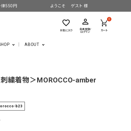
律550円
ようこそ ゲスト 様
perm_identity
0
favorite_border
会員登録/
お気に入り
カート
ログイン
SHOP
ABOUT
刺繍着物＞MOROCCO-amber
morocco-b23