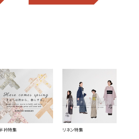
半衿特集
リネン特集