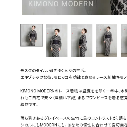
小物
新作・キャンペーン
SALE
帯結び動画
キモノ読ミモノ
モスクのタイル、過ぎゆく人々の生活。
SHOPPING GUIDE
エキゾチックな街、モロッコを彷彿とさせるレース刺繍キモノ-
ABOUT
KIMONO MODERNのレース着物は盛夏をを除く一年中
れもご自宅で楽々（詳細は下記）まるでワンピースを着る感
INFORMATION
着物です。
落ち着きあるグレイベースの生地に黒のコントラストが、落ち
シカルにもMODERNにも、あなたの個性に合わせて変幻自在