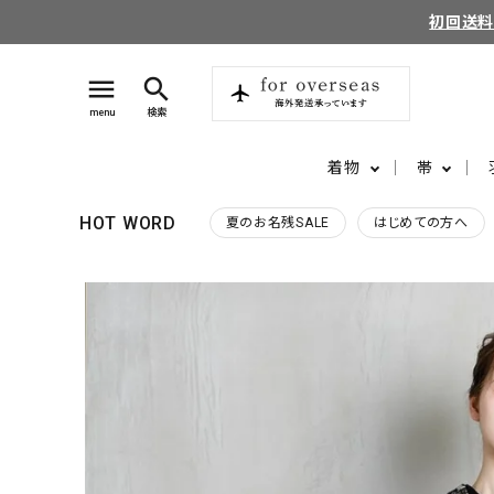
初回送
menu
search
menu
検索
着物
帯
HOT WORD
夏のお名残SALE
はじめての方へ
search
login
perm_identity
ログイン
会員登録
ようこそ ゲスト 様