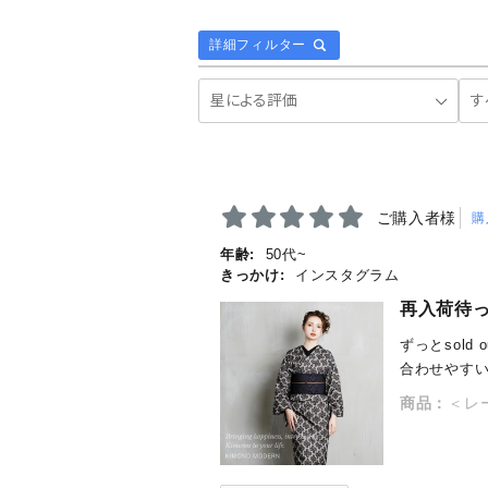
詳細フィルター
ご購入者様
購
年齢:
50代~
きっかけ:
インスタグラム
再入荷待
ずっとsold
合わせやす
商品：
＜レ