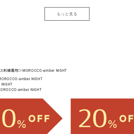
もっと見る
刺繍着物＞MOROCCO-amber NIGHT
OCCO-amber NIGHT
NIGHT
CCO-amber NIGHT