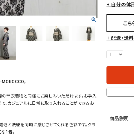
+ 自分の体
こち
+ 配送・送
MOROCCO。
、木綿の単衣着物と同様にお楽しみいただけます。お手入
覚で、カジュアルに日常に取り入れることができるお
商品説明
着きと洗練を同時に感じさせてくれる色彩です。クラ
な1着。