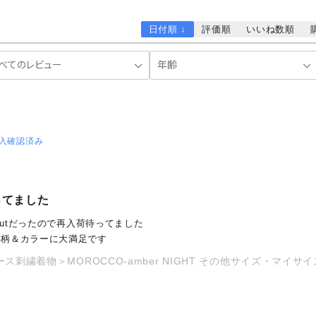
日付順 ↓
評価順
いいね数順
入確認済み
ってました
 outだったので再入荷待ってました
い柄＆カラーに大満足です
ース刺繍着物＞MOROCCO-amber NIGHT その他サイズ・マイサ