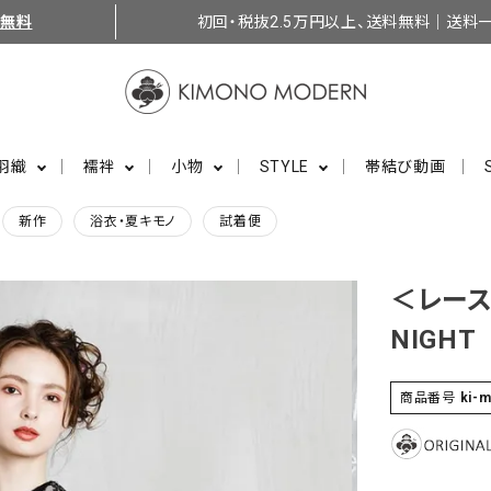
料無料
初回・税抜2.5万円以上、送料無料｜送料一
羽織
襦袢
小物
STYLE
帯結び動画
新作
浴衣・夏キモノ
試着便
＜レース
NIGHT
商品番号
ki-