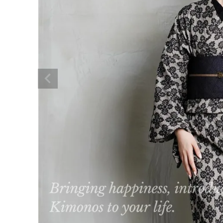
着物
襦袢
帯
羽織