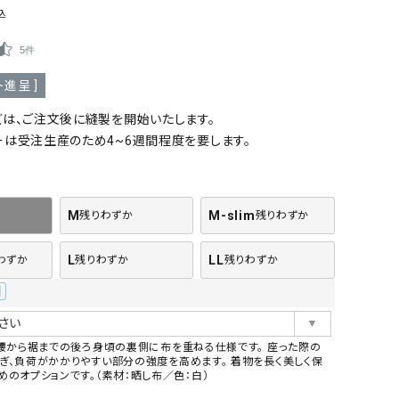
込
5件
進呈 ]
ズは、ご注文後に縫製を開始いたします。
ーは受注生産のため4~6週間程度を要します。
M
M-slim
残りわずか
残りわずか
L
LL
わずか
残りわずか
残りわずか
、腰から裾までの後ろ身頃の裏側に布を重ねる仕様です。 座った際の
ぎ、負荷がかかりやすい部分の強度を高めます。 着物を長く美しく保
めのオプションです。（素材：晒し布／色：白）