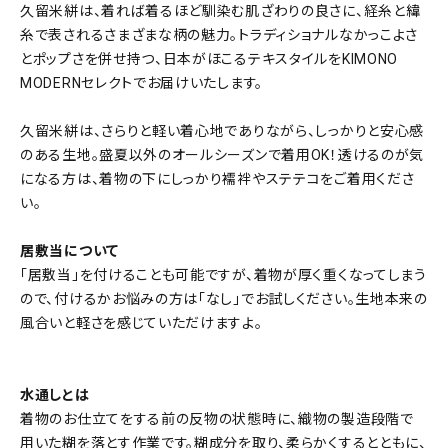
久留米絣は、着れば着るほど馴染む肌ざわりの良さに、経糸と緯
糸で表されるさまざまな柄の魅力。トラディショナルなかっこよさ
とポップさを併せ持つ、日本がほこるテキスタイルをKIMONO
MODERNセレクトでお届けいたします。
久留米絣は、さらりと軽い着心地でありながら、しっかりと安心感
のある生地。盛夏以外のオールシーズンで着用OK！透けるのが気
になる方は、着物の下にしっかり襦袢やステテコをご着用くださ
い。
居敷当について
「居敷当」を付けることも可能ですが、着物が厚く重くなってしまう
ので、付けるかお悩みの方は「なし」でお試しください。生地本来の
風合いと軽さを感じていただけますよ。
水通しとは
着物のお仕立てをする前の反物の状態時に、織物の製造段階で
用いた糊を落とす作業です。糊成分を取り、柔らかくするとともに、