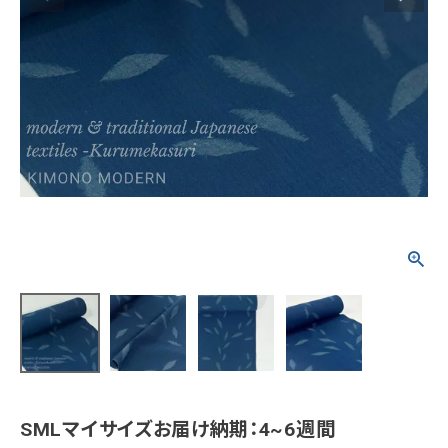
タイプから探す
カジュアル
ソシアル
フォーマル
商品タイプ
着物
在庫有
アーカイブ商品
セール商品
襦袢
素材から探す
帯
正絹
木綿・麻
ポリエステル
その他
羽織
価格から探す
小物
0-5,000円
5,000-10,000円
10,000-20,000円
SMLマイサイズお届け納期：4~6週間
20,000-30,000円
30,000円以上
新作・キャンペーン