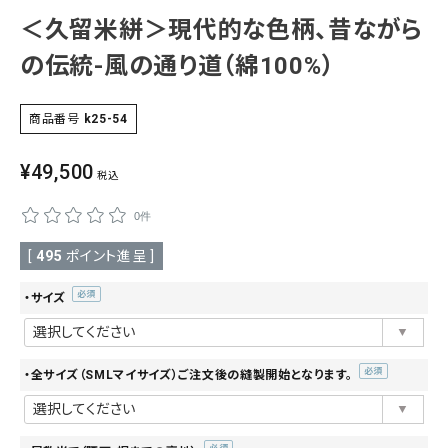
＜久留米絣＞現代的な色柄、昔ながら
SALE
色から探す
の伝統-風の通り道（綿100%）
帯結び動画
商品番号
k25-54
キモノ読ミモノ
¥
49,500
税込
SHOPPING GUIDE
tune
絞り込んで検索
0件
ABOUT
[
495
ポイント進呈 ]
INFORMATION
・サイズ
(必
須)
・全サイズ（SMLマイサイズ）ご注文後の縫製開始となります。
(必
須)