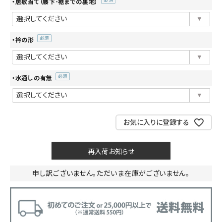
・居敷当て（腰下-裾までの裏地）
(必
須)
・衿の形
(必
須)
・水通しの有無
(必
須)
お気に入りに登録する
再入荷お知らせ
申し訳ございません。ただいま在庫がございません。