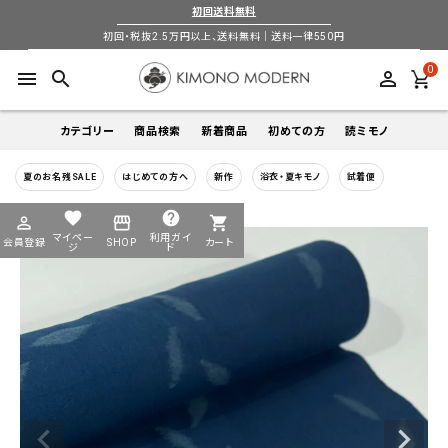
初回送料無料
初回・税抜2.5万円以上、送料無料｜送料一律550円
0
menu
search
perm_identity
カテゴリー
商品検索
新着商品
初めての方
読ミモノ
夏のお名残SALE
はじめての方へ
新作
浴衣・夏キモノ
試着便
着物
キーワードから探す
favorite
help
perm_identity
storefront
shopping_cart
search
search
マイペー
利用ガイ
会員登録
SHOP
カート
帯
ジ
ド
login
perm_identity
季節から探す
ログイン
会員登録
羽織
通年
5-9月
夏季以外通年
春
夏
秋
冬
ようこそ ゲスト 様
襦袢
カテゴリーから探す
小物
着物
帯
羽織
襦袢
小物