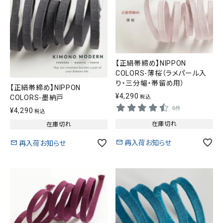
【正絹帯締め】NIPPON
COLORS-薄桜（ラメパール入
り・三分幅・帯留め用）
【正絹帯締め】NIPPON
¥
4,290
COLORS-墨納戸
税込
6件
¥
4,290
税込
在庫切れ
在庫切れ
再入荷お知らせ
再入荷お知らせ