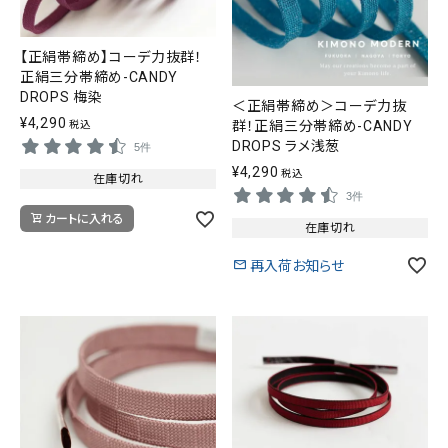
【正絹帯締め】コーデ力抜群！
正絹三分帯締め-CANDY
DROPS 梅染
＜正絹帯締め＞コーデ力抜
¥
4,290
群！正絹三分帯締め-CANDY
税込
DROPS ラメ浅葱
5件
¥
4,290
税込
在庫切れ
3件
カートに入れる
在庫切れ
再入荷お知らせ