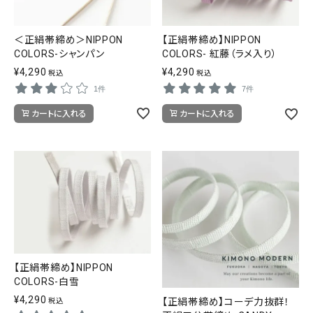
SALE
色から探す
＜正絹帯締め＞NIPPON
【正絹帯締め】NIPPON
COLORS-シャンパン
COLORS- 紅藤（ラメ入り）
帯結び動画
¥
4,290
¥
4,290
税込
税込
1件
7件
キモノ読ミモノ
カートに入れる
カートに入れる
SHOPPING GUIDE
tune
絞り込んで検索
ABOUT
INFORMATION
【正絹帯締め】NIPPON
COLORS-白雪
¥
4,290
【正絹帯締め】コーデ力抜群！
税込