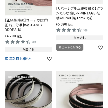
【リバーシブル正絹帯締め】クラ
シカルな愉しみ-VINTAGE-紅
樓kourou（幅1cm=3分）
【正絹帯締め】コーデ力抜群！
¥
5,390
正絹三分帯締め-CANDY
税込
DROPS 桜
5件
¥
4,290
税込
在庫切れ
3件
カートに入れる
在庫切れ
再入荷お知らせ