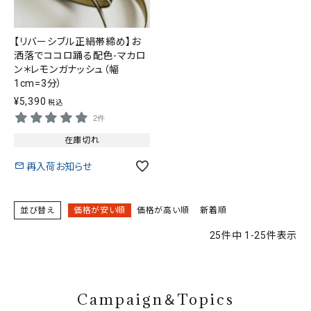
【リバーシブル正絹帯締め】お
洒落でココロ踊る配色-マカロ
ン＊レモンガナッシュ（幅
1cm=3分）
¥
5,390
税込
2件
在庫切れ
再入荷お知らせ
並び替え
価格が安い順
価格が高い順
新着順
25
件中
1
-
25
件表示
Campaign＆Topics