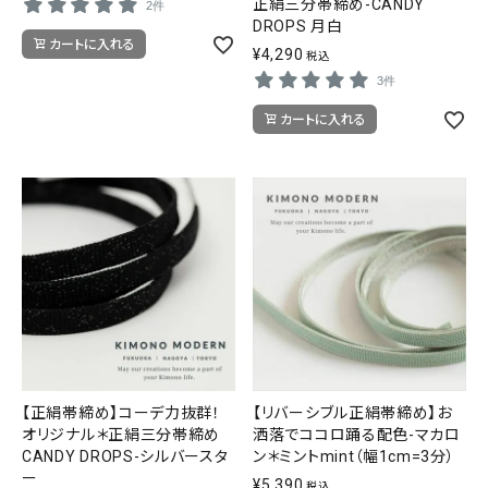
正絹三分帯締め-CANDY
2件
DROPS 月白
カートに入れる
¥
4,290
税込
3件
カートに入れる
【正絹帯締め】コーデ力抜群！
【リバーシブル正絹帯締め】お
オリジナル＊正絹三分帯締め
洒落でココロ踊る配色-マカロ
CANDY DROPS-シルバースタ
ン＊ミントmint（幅1cm=3分）
ー
¥
5,390
税込