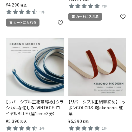
¥
4,290
税込
2件
3件
カートに入れる
カートに入れる
【リバーシブル正絹帯締め】クラ
【リバーシブル正絹帯締め】ニッ
シカルな愉しみ-VINTAGE-ロ
ポンCOLORS-曙akebono-紅
イヤルBLUE（幅1cm=3分）
葉
¥
5,390
¥
5,390
税込
税込
2件
1件