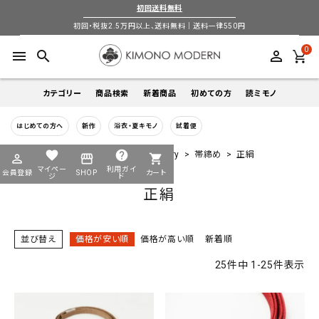
初回送料無料
初回・税抜2.5万円以上、送料無料｜送料一律550円
0
menu
search
perm_identity
カテゴリー
商品検索
新着商品
初めての方
読ミモノ
はじめての方へ
新作
浴衣・夏キモノ
試着便
着物
キーワードから探す
favorite
help
HOME
全商品一覧
小物-accessory
帯締め
正絹
perm_identity
storefront
shopping_cart
search
search
マイペー
利用ガイ
会員登録
SHOP
カート
帯
ジ
ド
正絹
login
perm_identity
季節から探す
ログイン
会員登録
羽織
並び替え
価格が安い順
価格が高い順
新着順
通年
5-9月
夏季以外通年
春
夏
秋
冬
ようこそ ゲスト 様
25
件中
1
-
25
件表示
襦袢
カテゴリーから探す
小物
着物
帯
羽織
襦袢
小物