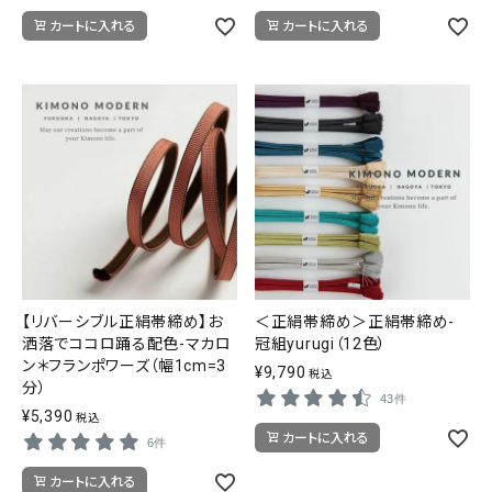
カートに入れる
カートに入れる
【リバーシブル正絹帯締め】お
＜正絹帯締め＞正絹帯締め-
洒落でココロ踊る配色-マカロ
冠組yurugi（12色）
ン＊フランポワーズ（幅1cm=3
¥
9,790
税込
分）
43件
¥
5,390
税込
カートに入れる
6件
カートに入れる