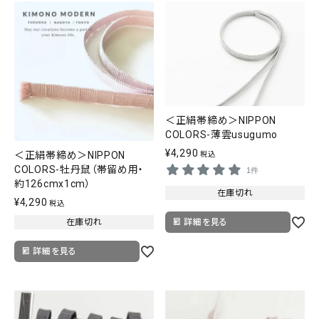
＜正絹帯締め＞NIPPON
COLORS-薄雲usugumo
¥
4,290
＜正絹帯締め＞NIPPON
税込
COLORS-牡丹鼠（帯留め用・
1件
約126cmx1cm）
在庫切れ
¥
4,290
税込
詳細を見る
在庫切れ
詳細を見る