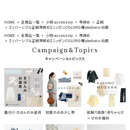
HOME
全商品一覧
小物-accessory
帯締め
正絹
【リバーシブル正絹帯締め】ニッポンCOLORS-曙akebono-白銀
HOME
全商品一覧
小物-accessory
帯締め
【リバーシブル正絹帯締め】ニッポンCOLORS-曙akebono-白銀
Campaign＆Topics
キャンペーン＆トピックス
着付け-きほんのお道具
初夏のおめかし帯
肌触り抜群！赤ちゃんガ
ーゼの半襦袢