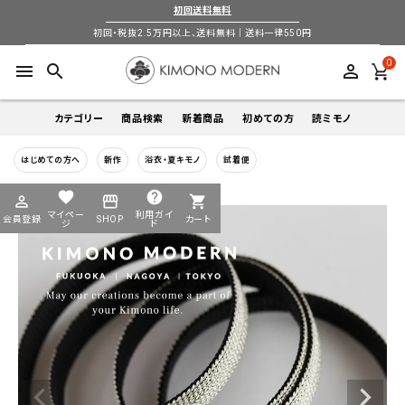
初回送料無料
初回・税抜2.5万円以上、送料無料｜送料一律550円
0
menu
search
perm_identity
カテゴリー
商品検索
新着商品
初めての方
読ミモノ
はじめての方へ
新作
浴衣・夏キモノ
試着便
着物
キーワードから探す
favorite
help
perm_identity
storefront
shopping_cart
search
search
マイペー
利用ガイ
会員登録
SHOP
カート
帯
ジ
ド
login
perm_identity
季節から探す
ログイン
会員登録
羽織
通年
5-9月
夏季以外通年
春
夏
秋
冬
ようこそ ゲスト 様
襦袢
カテゴリーから探す
小物
着物
帯
羽織
襦袢
小物