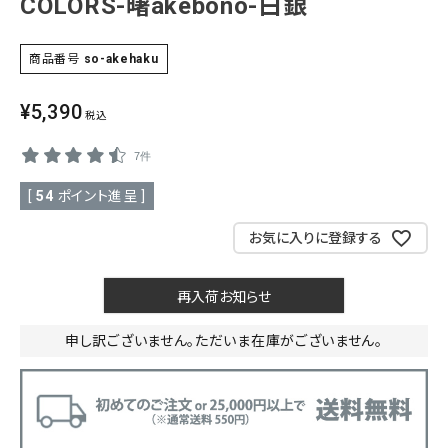
COLORS-曙akebono-白銀
SALE
色から探す
商品番号
so-akehaku
帯結び動画
¥
5,390
税込
キモノ読ミモノ
7件
SHOPPING GUIDE
[
54
ポイント進呈 ]
tune
絞り込んで検索
お気に入りに登録する
ABOUT
INFORMATION
再入荷お知らせ
申し訳ございません。ただいま在庫がございません。