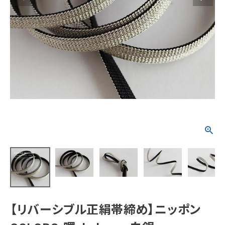
タイプから探す
カジュアル
ソシアル
フォーマル
商品タイプ
着物
在庫有
アーカイブ商品
セール商品
襦袢
素材から探す
帯
正絹
木綿・麻
ポリエステル
その他
羽織
価格から探す
小物
0-5,000円
5,000-10,000円
10,000-20,000円
【リバーシブル正絹帯締め】ニッポン
20,000-30,000円
30,000円以上
新作・キャンペーン