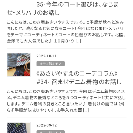
35-今年のコート選びは、なじま
ポリエステル
せ・メリハリのお話し
その他
ABOUT
こんにちは、こゆき庵あさいやすえです。ぐっと季節が秋へと進み
ましたね。 寒くなると気になるコート！今回はなじませ・メリハリ
INFORMATION
色から探す
をテーマにコーディネートとコートの色選びのお話しです。 北陸、
金澤でも大人気でした♪ １０月８・９ […]
2022-10-11
キモノ読ミモノ
《あさいやすえのコーデコラム》
#34- 召ませデニム着物のお話し
tune
絞り込んで検索
こんにちは、こゆき庵あさいやすえです。今回はデニム着物のスス
メ。デニム着物の優秀なところを５つコーディネートと共にお話し
します。 デニム着物の良きところ言いたい♪ 着付けの面では（滑
らず手順が決まりやすい）、お手入れの面 […]
2022-09-12