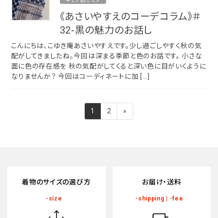
キモノ読ミモノ
《あさいやすえのコーデコラム》＃
32-黒の魅力のお話し
こんにちは、こゆき庵あさいやすえです。少し過ごしやすく秋の気
配がしてきましたね。今回は深まる季節と色のお話です。 小さな
面に色の存在感を 秋の気配がしてくると深い色に目がいくように
なりませんか？ 今回はコーディネートに加 […]
投
固
固
1
2
»
稿
定
定
ペ
ペ
ナ
ー
ー
ビ
ジ
ジ
ゲ
ー
着物のサイズの選び方
お届け・送料
シ
-size
-shipping | -fee
ョ