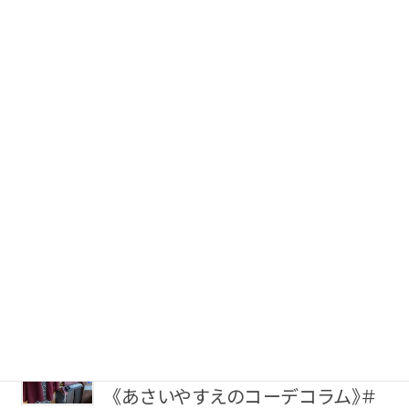
でしょうか？ 本年もよろしくお願いします。今年も一緒に着物を楽
カテゴリーから探す
しみましょうね。 この時期、実家の箪笥を覗いてみたり、お譲り受
襦袢
けた着物を広げてみたり・・・そんな風 […]
帯
2022-12-19
タイプから探す
キモノ読ミモノ
羽織
カジュアル
《あさいやすえのコーデコラム》＃
ソシアル
39-きものをパーティーに連れ出そ
小物
フォーマル
うのお話
こんにちは、こゆき庵あさいやすえです。今年１年頑張ったみんな
商品タイプ
新作・キャンペーン
と、華やかにパーティーや忘年会、 何かとお出かけする予定も思
在庫有
い浮かべつつパーティーコーディネートのお話です。前回同様華
やかで楽しいテーマです
お出かけする予定 […]
アーカイブ商品
帯結び動画
2022-10-24
素材から探す
キモノ読ミモノ
キモノ読ミモノ
正絹
《あさいやすえのコーデコラム》＃
木綿・麻
SHOPPING GUIDE