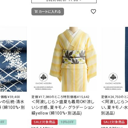
カートに入れる
価格￥59,400
定価￥17,380のところ特別価格￥15,642
定価￥24,750のと
ンの伝統-清水
＜阿波しじら＞盛夏も着用OK!涼し
＜阿波しじら＞
（綿100%・別
いシボ感、夏キモノ- グラデーション
い、夏キモノ-水
縞yellow（綿100%・別送品)
別送品）
OFF
SALE対象商品
10％OFF
SALE対象商品