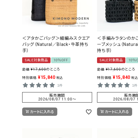
＜アタかごバッグ＞細編みスクエア
＜手編みラタンのか
バッグ（Natural／Black・牛革持ち
ーブメッシュ（Natura
手）
持ち手）
SALE対象商品
10％OFF
SALE対象商品
10％
¥
17,600
のところ
¥
17,600
のところ
定価
定価
¥
15,840
¥
15,840
特別価格
特別価格
税込
税込
1件
1件
販売期間
販売期
2026/08/07 11:00
〜
2026/08/07 
カートに入れる
カートに入れる