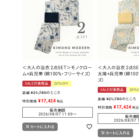
＜大人の浴衣 2点SET＞モノクロー
＜大人の浴衣 2点S
ム+兵児帯（綿100%・フリーサイズ）
太陽+兵児帯（綿100
ズ）
SALE対象商品
20％OFF
SALE対象商品
20％
¥
21,780
のところ
定価
¥
21,780
のところ
定価
¥
17,424
特別価格
税込
¥
17,424
特別価格
税込
販売期間
2026/08/07 11:00
〜
販売期
2026/08/07 
カートに入れる
カートに入れる