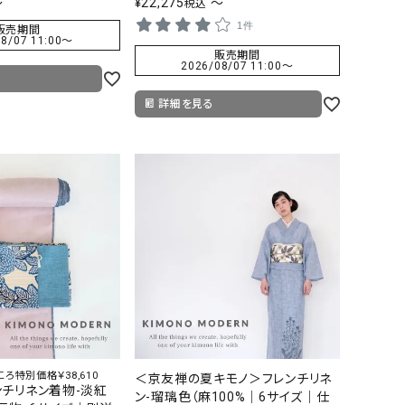
〜
¥
22,275
〜
税込
1件
販売期間
8/07 11:00
〜
販売期間
2026/08/07 11:00
〜
詳細を見る
ころ特別価格￥38,610
＜京友禅の夏キモノ＞フレンチリネ
チリネン着物-淡紅
ン-瑠璃色（麻100%｜6サイズ｜仕