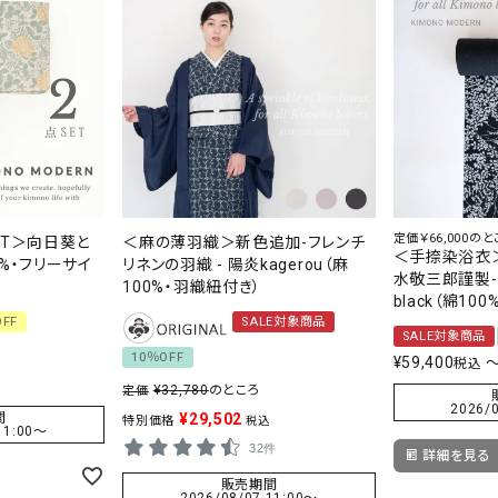
定価￥66,000のと
ET＞向日葵と
＜麻の薄羽織＞新色追加-フレンチ
＜手捺染浴衣
%・フリーサイ
リネンの羽織 - 陽炎kagerou（麻
水敬三郎謹製
100%・羽織紐付き）
black（綿10
OFF
SALE対象商品
SALE対象商品
10％OFF
¥
59,400
税込
¥
32,780
のところ
定価
2026/0
間
¥
29,502
特別価格
税込
11:00
〜
32件
詳細を見る
販売期間
2026/08/07 11:00
〜