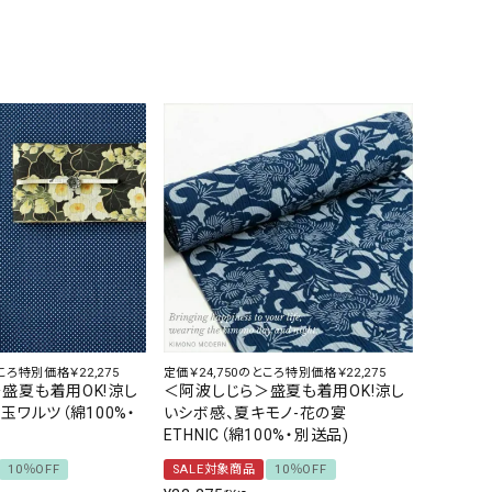
ころ特別価格￥22,275
定価￥24,750のところ特別価格￥22,275
盛夏も着用OK!涼し
＜阿波しじら＞盛夏も着用OK!涼し
玉ワルツ（綿100%・
いシボ感、夏キモノ-花の宴
ETHNIC（綿100%・別送品)
10％OFF
SALE対象商品
10％OFF