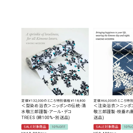
定価￥132,000のところ特別価格￥118,800
定価￥66,000のところ特別
＜型染め浴衣＞ニッポンの伝統-清
＜注染浴衣＞ニッポ
水敬三郎謹製-アール・デコ
敬三郎謹製-枝垂れ藤
TREES（綿100%・別送品)
送品)
SALE対象商品
10％OFF
SALE対象商品
10％