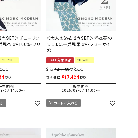
2点SET＞チューリッ
＜大人の浴衣 2点SET＞浴衣夢の
+兵児帯（綿100%・フリ
まにまに＋兵児帯（綿・フリーサイ
ズ）
20％OFF
SALE対象商品
20％OFF
ところ
¥
21,780
のところ
定価
24
¥
17,424
特別価格
税込
税込
販売期間
販売期間
8/07 11:00
〜
2026/08/07 11:00
〜
る
カートに入れる