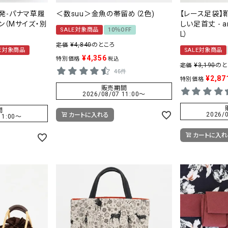
発-パナマ草履
＜数suu＞金魚の帯留め（2色)
【レース足袋】
イソン（Mサイズ・別
しい足首丈 - a
SALE対象商品
10％OFF
L）
¥
4,840
のところ
定価
LE対象商品
SALE対象商品
¥
4,356
特別価格
税込
¥
3,190
のと
定価
46件
¥
2,87
特別価格
販売期間
2026/08/07 11:00
〜
間
2026/0
カートに入れる
11:00
〜
カートに入れ