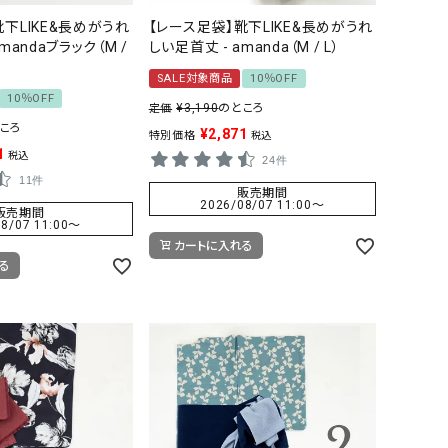
靴下LIKE&長めがうれ
【レース足袋】靴下LIKE&長めがうれ
mandaブラック（M /
しい足首丈 - amanda（M / L）
SALE対象商品
10％OFF
10％OFF
¥
3,190
のところ
定価
ころ
¥
2,871
特別価格
税込
1
税込
24件
11件
販売期間
2026/08/07 11:00
〜
販売期間
8/07 11:00
〜
カートに入れる
る