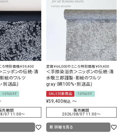
ころ特別価格￥59,400
定価￥66,000のところ特別価格￥59,400
＞ニッポンの伝統-清
＜手捺染浴衣＞ニッポンの伝統-清
-影絵のワルツ
水敬三郎謹製-影絵のワルツ
0%・別送品)
gray（綿100%・別送品)
10％OFF
SALE対象商品
10％OFF
〜
¥
59,400
〜
税込
販売期間
販売期間
8/07 11:00
〜
2026/08/07 11:00
〜
詳細を見る