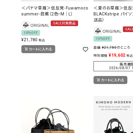
＜パナマ草履＞低反発-Fuwamoco
＜夏のお草履＞低反
summer-芭蕉（2色・M｜L）
BLACKstripe パ
送品）
SALE対象商品
SA
10％OFF
10％OFF
¥
21,780
税込
¥
21,780
のところ
定価
カートに入れる
¥
19,602
特別価格
税込
販売期
2026/08/07 
カートに入れる