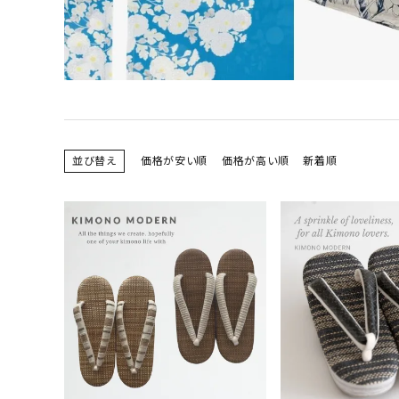
小物
新作・キャンペーン
SALE
帯結び動画
並び替え
価格が安い順
価格が高い順
新着順
キモノ読ミモノ
SHOPPING GUIDE
ABOUT
INFORMATION