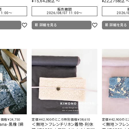
¥
15,642
〜
¥
22,275
税込
税込
間
販売期間
11:00
〜
2026/08/07 11:00
〜
2026/0
詳細を見る
詳細を見る
価格￥24,750
定価￥42,900のところ特別価格￥38,610
定価￥42,900のと
ana-黒橡（綿
＜無地＞フレンチリネン着物-利休
＜無地＞フレン