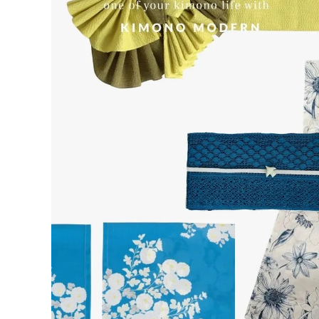
着物
襦袢
帯
羽織