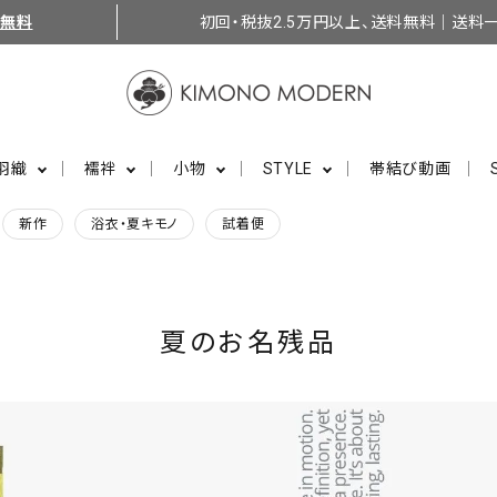
料無料
初回・税抜2.5万円以上、送料無料｜送料一
羽織
襦袢
小物
STYLE
帯結び動画
新作
浴衣・夏キモノ
試着便
夏のお名残品