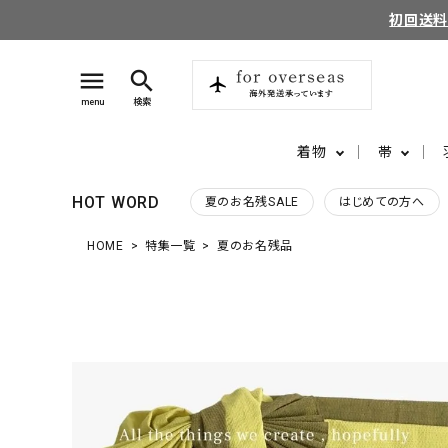
初回送
menu
search
menu
検索
着物
帯
HOT WORD
夏のお名残SALE
はじめての方へ
HOME
特集一覧
夏のお名残品
search
login
perm_identity
ログイン
会員登録
ようこそ ゲスト 様