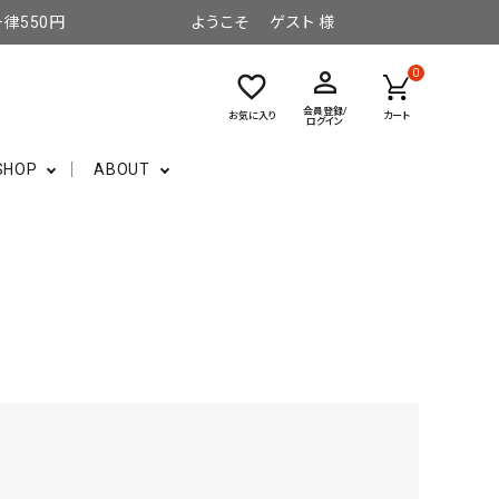
律550円
ようこそ ゲスト 様
perm_identity
0
favorite_border
会員登録/
お気に入り
カート
ログイン
SHOP
ABOUT