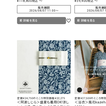
¥
118,800
〜
¥
59,400
〜
税込
税込
販売期間
販売期
2026/08/07 11:00
〜
2026/08/07 
詳細を見る
詳細を見る
定価￥24,750のところ特別価格￥22,275
定価￥27,500のところ特別
＜阿波しじら＞盛夏も着用OK!涼し
＜浴衣＞風花kazeh