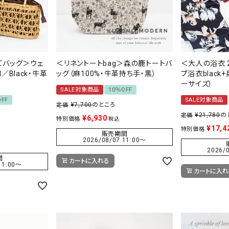
ごバッグ＞ウェ
＜リネントートbag＞森の鹿トートバ
＜大人の浴衣 
l／Black・牛革
ッグ（麻100%・牛革持ち手・黒）
プ浴衣black
ーサイズ）
SALE対象商品
10％OFF
OFF
SALE対象商品
¥
7,700
のところ
定価
¥
21,780
の
定価
¥
6,930
特別価格
税込
¥
17,4
特別価格
販売期間
2026/08/07 11:00
〜
2026/0
間
カートに入れる
11:00
〜
カートに入れ