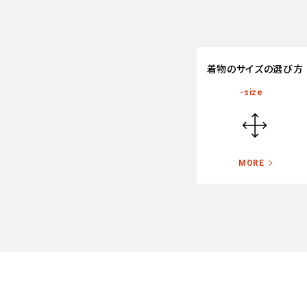
ゲ
ー
シ
着物のサイズの選び方
ョ
-size
ン
MORE