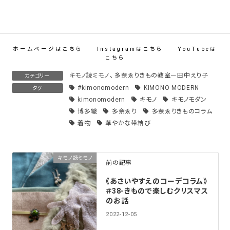
ホームページはこちら
Instagramはこちら
YouTubeは
こちら
キモノ読ミモノ
、
多奈ゑりきもの教室ー田中えり子
カテゴリー
#kimonomodern
KIMONO MODERN
タグ
kimonomodern
キモノ
キモノモダン
博多織
多奈ゑり
多奈ゑりきものコラム
着物
華やかな帯結び
キモノ読ミモノ
前の記事
《あさいやすえのコーデコラム》
＃38-きもので楽しむクリスマス
のお話
2022-12-05