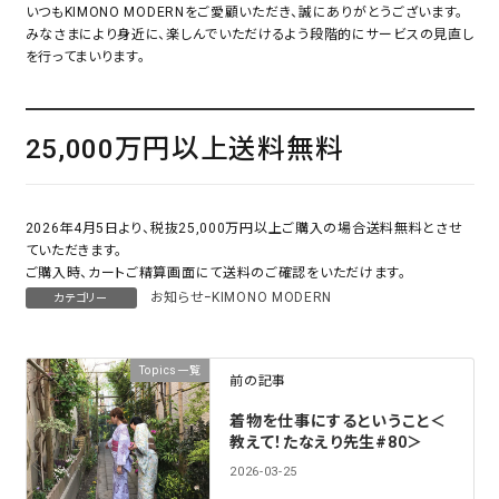
いつもKIMONO MODERNをご愛顧いただき、誠にありがとうございます。
カテゴリーから探す
みなさまにより身近に、楽しんでいただけるよう段階的にサービスの見直し
襦袢
を行ってまいります。
帯
25,000万円以上送料無料
タイプから探す
羽織
カジュアル
ソシアル
小物
2026年4月5日より、税抜25,000万円以上ご購入の場合送料無料とさせ
フォーマル
ていただきます。
ご購入時、カートご精算画面にて送料のご確認をいただけます。
お知らせｰKIMONO MODERN
カテゴリー
商品タイプ
新作・キャンペーン
在庫有
アーカイブ商品
Topics一覧
前の記事
帯結び動画
着物を仕事にするということ＜
素材から探す
キモノ読ミモノ
教えて！たなえり先生#80＞
正絹
2026-03-25
木綿・麻
SHOPPING GUIDE