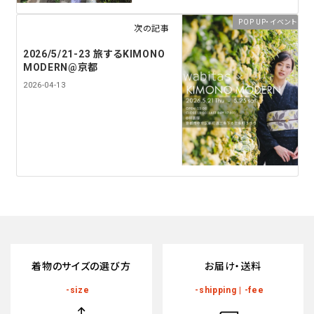
ポリエステル
POP UP・イベント
次の記事
その他
ABOUT
2026/5/21-23 旅するKIMONO
MODERN@京都
INFORMATION
色から探す
2026-04-13
tune
絞り込んで検索
着物のサイズの選び方
お届け・送料
-size
-shipping | -fee