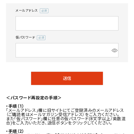
メールアドレス
(必
タイプから探す
須)
カジュアル
ソシアル
フォーマル
仮パスワード
(必
須)
商品タイプ
着物
在庫有
アーカイブ商品
セール商品
襦袢
送信
素材から探す
帯
正絹
木綿・麻
ポリエステル
その他
＜パスワード再設定の手順＞
羽織
・手順（1）
価格から探す
「メールアドレス」欄に旧サイトにてご登録済みのメールアドレス
小物
（ご購読者はメールマガジン受信アドレス）をご入力ください。
また「仮パスワード」欄に任意の仮パスワード(8文字以上/英数混
0-5,000円
5,000-10,000円
10,000-20,000円
合)をご入力いただき、送信ボタンをクリックしてください。
20,000-30,000円
30,000円以上
新作・キャンペーン
・手順（2）