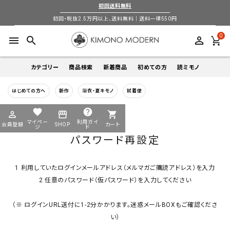
初回送料無料
初回・税抜2.5万円以上、送料無料｜送料一律550円
0
menu
search
perm_identity
カテゴリー
商品検索
新着商品
初めての方
読ミモノ
はじめての方へ
新作
浴衣・夏キモノ
試着便
着物
キーワードから探す
favorite
help
HOME
パスワード再設定
perm_identity
storefront
shopping_cart
search
search
マイペー
利用ガイ
会員登録
SHOP
カート
帯
ジ
ド
パスワード再設定
login
perm_identity
季節から探す
ログイン
会員登録
羽織
1 利用していたログインメールアドレス（メルマガご購読アドレス）を入力
通年
5-9月
夏季以外通年
春
夏
秋
冬
2 任意のパスワード（仮パスワード）を入力してください
ようこそ ゲスト 様
襦袢
（※ ログインURL送付に1-2分かかります。迷惑メールBOXもご確認くださ
カテゴリーから探す
い）
小物
着物
帯
羽織
襦袢
小物