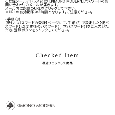
ご登録メールアドレス宛に「【KIMONO MODERN】パスワードのお
問い合わせ」のメールが届きます。
メール内に記載のURLをクリックして下さい。
SALE
※URLの有効期限は3時間となります。ご注意ください。
色から探す
・手順（3）
帯結び動画
【新しいパスワードの登録】ページにて、手順（2）で設定した【仮パ
スワード】と【変更後のパスワード(＝本パスワード)】をご入力いた
だき、登録ボタンをクリックしてください。
キモノ読ミモノ
SHOPPING GUIDE
Checked Item
tune
絞り込んで検索
ABOUT
最近チェックした商品
INFORMATION