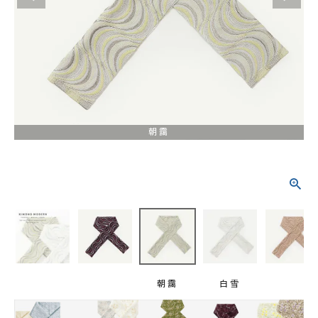
タイプから探す
カジュアル
ソシアル
フォーマル
商品タイプ
着物
朝靄
在庫有
アーカイブ商品
セール商品
襦袢
素材から探す
帯
正絹
木綿・麻
ポリエステル
その他
羽織
価格から探す
小物
0-5,000円
5,000-10,000円
10,000-20,000円
朝靄
白雪
20,000-30,000円
30,000円以上
新作・キャンペーン