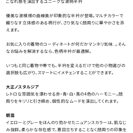
こなれ感を演出するユニークな波柄半衿
優美な波模様の曲線美が印象的な半衿が登場。マルチカラーで
織りなす立体感のある柄行が、さり気なく顔周りに華やかさを添
えます。
お気に入りの着物のコーディネートが何だかマンネリ気味…。そん
なお悩みを解消するなら、色柄半衿が最適解。
いつもと同じ着物や帯でも、半衿を変えるだけで他の小物選びの
選択肢も広がり、スマートにイメチェンすることができます。
大正ノスタルジア
レトロな雰囲気を漂わせる赤・青・白・黒の4色のハーモニー。顔
周りをキリリと引き締め、個性的なムードを演出してくれます。
朝靄
イエローとグレーをほんのり効かせたニュアンスカラーは、肌なじ
み抜群。柔らかな存在感で、悪目立ちすることなく顔周りの印象を