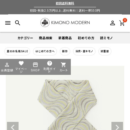
初回送料無料
初回・税抜2.5万円以上、送料無料｜送料一律550円
0
menu
search
perm_identity
カテゴリー
商品検索
新着商品
初めての方
読ミモノ
夏のお名残SALE
はじめての方へ
新作
浴衣・夏キモノ
試着便
着物
キーワードから探す
favorite
help
perm_identity
storefront
shopping_cart
search
search
マイペー
利用ガイ
会員登録
SHOP
カート
帯
ジ
ド
login
perm_identity
季節から探す
ログイン
会員登録
羽織
通年
5-9月
夏季以外通年
春
夏
秋
冬
ようこそ ゲスト 様
襦袢
カテゴリーから探す
小物
着物
帯
羽織
襦袢
小物