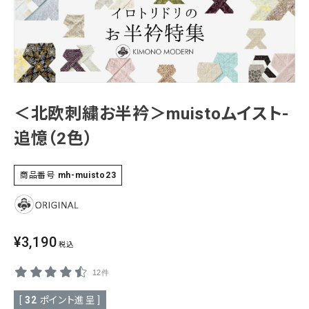
SALE
色から探す
帯結び動画
キモノ読ミモノ
＜北欧刺繍お半衿＞muistoムイスト-
SHOPPING GUIDE
追憶（2色）
tune
絞り込んで検索
ABOUT
商品番号
mh-muisto23
INFORMATION
¥
3,190
税込
12件
[
32
ポイント進呈 ]