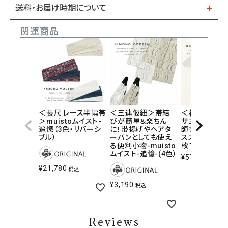
送料・お届け時期について
関連商品
＜長尺 レース半幅帯
＜三連仮紐＞帯結
＜衿芯＞衿浮
＞muistoムイスト-
びが簡単＆楽ちん
サヨウナラ-
追憶（3色・リバーシ
に！帯揚げやヘアタ
師多奈ゑり先
ブル）
ーバンとしても使え
ススメ-極薄衿
る便利小物-muisto
枚1組）
ムイスト-追憶-(4色）
¥
572
税込
¥
21,780
税込
¥
3,190
税込
Reviews