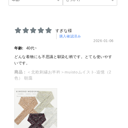
すぎな様
購入確認済み
2026-01-06
年齢:
40代~
どんな着物にも不思議と馴染む柄です。とても使いやす
いです。
商品：
＜北欧刺繍お半衿＞muistoムイスト-追憶（2
色） 朝靄