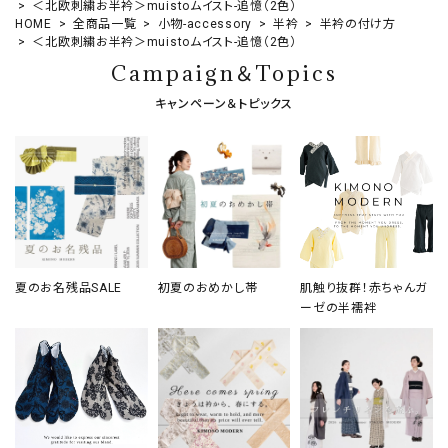
＜北欧刺繍お半衿＞muistoムイスト-追憶（2色）
HOME
全商品一覧
小物-accessory
半衿
半衿の付け方
＜北欧刺繍お半衿＞muistoムイスト-追憶（2色）
Campaign＆Topics
キャンペーン＆トピックス
夏のお名残品SALE
初夏のおめかし帯
肌触り抜群！赤ちゃんガ
ーゼの半襦袢