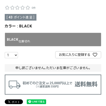
0件
SALE
色から探す
[
43
ポイント進呈 ]
帯結び動画
カラー
BLACK
キモノ読ミモノ
BLACK
在庫切れ
SHOPPING GUIDE
tune
絞り込んで検索
お気に入りに登録する
ABOUT
申し訳ございません。ただいま在庫がございません。
INFORMATION