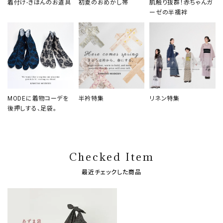
着付け-きほんのお道具
初夏のおめかし帯
肌触り抜群！赤ちゃんガ
ーゼの半襦袢
MODEに着物コーデを
半衿特集
リネン特集
後押しする、足袋。
Checked Item
最近チェックした商品