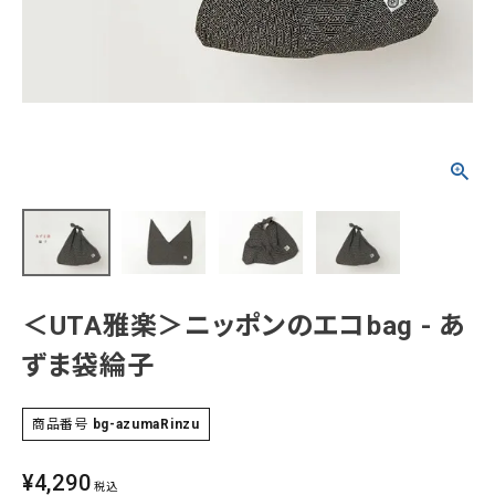
タイプから探す
カジュアル
ソシアル
フォーマル
商品タイプ
着物
在庫有
アーカイブ商品
セール商品
襦袢
素材から探す
帯
＜UTA雅楽＞ニッポンのエコbag - あ
正絹
木綿・麻
ポリエステル
その他
ずま袋綸子
羽織
価格から探す
小物
商品番号
bg-azumaRinzu
0-5,000円
5,000-10,000円
10,000-20,000円
20,000-30,000円
30,000円以上
¥
4,290
新作・キャンペーン
税込