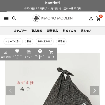
初回送料無料
初回・税抜2.5万円以上、送料無料｜送料一律550円
0
menu
search
perm_identity
カテゴリー
商品検索
新着商品
初めての方
読ミモノ
はじめての方へ
新作
浴衣・夏キモノ
試着便
着物
キーワードから探す
favorite
help
perm_identity
storefront
shopping_cart
search
search
マイペー
利用ガイ
会員登録
SHOP
カート
帯
ジ
ド
login
perm_identity
季節から探す
ログイン
会員登録
羽織
通年
5-9月
夏季以外通年
春
夏
秋
冬
ようこそ ゲスト 様
襦袢
カテゴリーから探す
小物
着物
帯
羽織
襦袢
小物