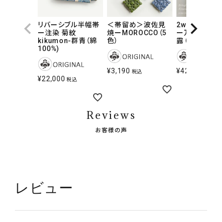
リバーシブル半幅帯
＜帯留め＞波佐見
2way-夏キモ
ー注染 菊紋
焼ーMOROCCO（5
ー万華鏡-pri
kikumon-群青（綿
色）
露（セオα・M
100%)
¥
3,190
¥
42,900
税込
税込
¥
22,000
税込
Reviews
お客様の声
レビュー