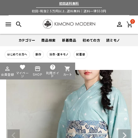
初回送料無料
初回・税抜2.5万円以上、送料無料｜送料一律550円
0
menu
search
perm_identity
カテゴリー
商品検索
新着商品
初めての方
読ミモノ
はじめての方へ
新作
浴衣・夏キモノ
試着便
着物
キーワードから探す
favorite
help
perm_identity
storefront
shopping_cart
search
search
マイペー
利用ガイ
会員登録
SHOP
カート
帯
ジ
ド
login
perm_identity
季節から探す
ログイン
会員登録
羽織
通年
5-9月
夏季以外通年
春
夏
秋
冬
ようこそ ゲスト 様
襦袢
カテゴリーから探す
小物
着物
帯
羽織
襦袢
小物