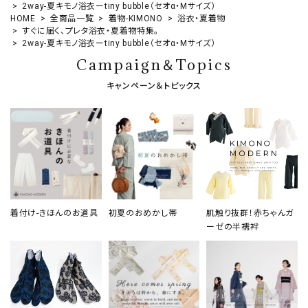
2way-夏キモノ浴衣ーtiny bubble（セオα・Mサイズ）
HOME
全商品一覧
着物-KIMONO
浴衣・夏着物
すぐに届く、プレタ浴衣・夏着物特集。
2way-夏キモノ浴衣ーtiny bubble（セオα・Mサイズ）
Campaign＆Topics
キャンペーン＆トピックス
着付け-きほんのお道具
初夏のおめかし帯
肌触り抜群！赤ちゃんガ
ーゼの半襦袢