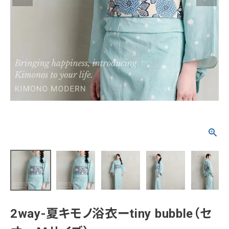
タイプから探す
カジュアル
ソシアル
フォーマル
商品タイプ
着物
在庫有
アーカイブ商品
セール商品
襦袢
素材から探す
帯
正絹
木綿・麻
ポリエステル
その他
羽織
価格から探す
小物
0-5,000円
5,000-10,000円
10,000-20,000円
2way-夏キモノ浴衣ーtiny bubble（セ
20,000-30,000円
30,000円以上
新作・キャンペーン