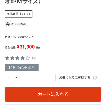
オα・Mサイズ）
SALE
色から探す
商品番号
k25-28
帯結び動画
キモノ読ミモノ
¥
42,900
のところ
定価
SHOPPING GUIDE
¥
31,900
特別価格
税込
tune
絞り込んで検索
ABOUT
1件
[
319
ポイント進呈 ]
INFORMATION
お気に入りに登録する
カートに入れる