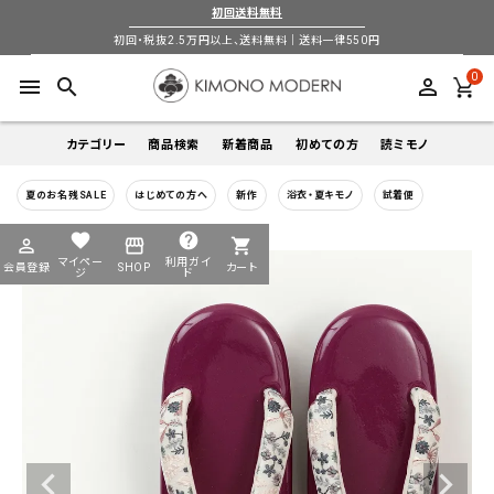
初回送料無料
初回・税抜2.5万円以上、送料無料｜送料一律550円
0
menu
search
perm_identity
カテゴリー
商品検索
新着商品
初めての方
読ミモノ
夏のお名残SALE
はじめての方へ
新作
浴衣・夏キモノ
試着便
着物
キーワードから探す
favorite
help
perm_identity
storefront
shopping_cart
search
search
マイペー
利用ガイ
会員登録
SHOP
カート
帯
ジ
ド
login
perm_identity
季節から探す
ログイン
会員登録
羽織
通年
5-9月
夏季以外通年
春
夏
秋
冬
ようこそ ゲスト 様
襦袢
カテゴリーから探す
小物
着物
帯
羽織
襦袢
小物