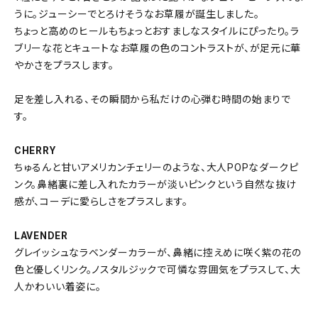
うに。ジューシーでとろけそうなお草履が誕生しました。
ちょっと高めのヒールもちょっとおすましなスタイルにぴったり。ラ
ブリーな花とキュートなお草履の色のコントラストが、が足元に華
やかさをプラスします。
足を差し入れる、その瞬間から私だけの心弾む時間の始まりで
す。
CHERRY
ちゅるんと甘いアメリカンチェリーのような、大人POPなダークピ
ンク。鼻緒裏に差し入れたカラーが淡いピンクという自然な抜け
感が、コーデに愛らしさをプラスします。
LAVENDER
グレイッシュなラベンダーカラーが、鼻緒に控えめに咲く紫の花の
色と優しくリンク。ノスタルジックで可憐な雰囲気をプラスして、大
人かわいい着姿に。