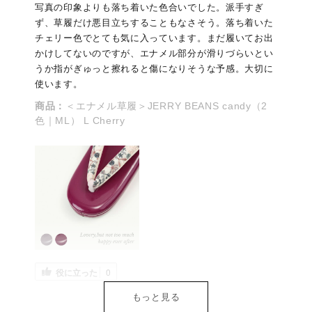
写真の印象よりも落ち着いた色合いでした。派手すぎ
ず、草履だけ悪目立ちすることもなさそう。落ち着いた
チェリー色でとても気に入っています。まだ履いてお出
かけしてないのですが、エナメル部分が滑りづらいとい
うか指がぎゅっと擦れると傷になりそうな予感。大切に
使います。
商品：
＜エナメル草履＞JERRY BEANS candy（2
色｜ML） L Cherry
役に立った
0
もっと見る