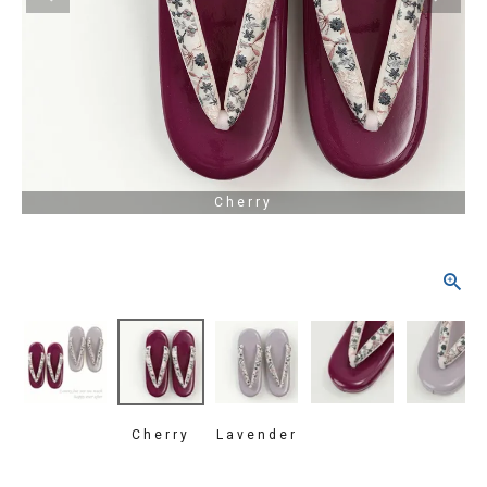
タイプから探す
カジュアル
ソシアル
フォーマル
商品タイプ
着物
Cherry
在庫有
アーカイブ商品
セール商品
襦袢
素材から探す
帯
正絹
木綿・麻
ポリエステル
その他
羽織
価格から探す
小物
0-5,000円
5,000-10,000円
10,000-20,000円
Cherry
Lavender
20,000-30,000円
30,000円以上
新作・キャンペーン