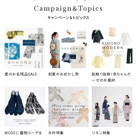
Campaign＆Topics
キャンペーン＆トピックス
夏のお名残品SALE
初夏のおめかし帯
肌触り抜群！赤ちゃんガ
ーゼの半襦袢
MODEに着物コーデを
半衿特集
リネン特集