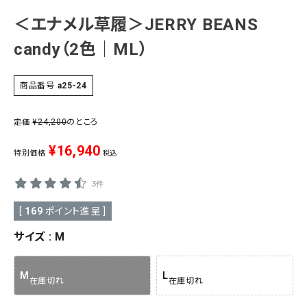
＜エナメル草履＞JERRY BEANS
SALE
色から探す
candy（2色｜ML）
帯結び動画
商品番号
a25-24
キモノ読ミモノ
¥
24,200
のところ
定価
SHOPPING GUIDE
tune
絞り込んで検索
¥
16,940
特別価格
税込
ABOUT
3件
INFORMATION
[
169
ポイント進呈 ]
サイズ
M
M
L
在庫切れ
在庫切れ