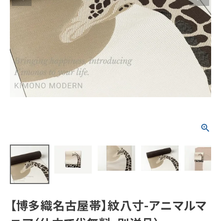
タイプから探す
カジュアル
ソシアル
フォーマル
商品タイプ
着物
在庫有
アーカイブ商品
セール商品
襦袢
素材から探す
帯
正絹
木綿・麻
ポリエステル
その他
羽織
価格から探す
小物
0-5,000円
5,000-10,000円
10,000-20,000円
【博多織名古屋帯】紋八寸-アニマルマ
20,000-30,000円
30,000円以上
新作・キャンペーン