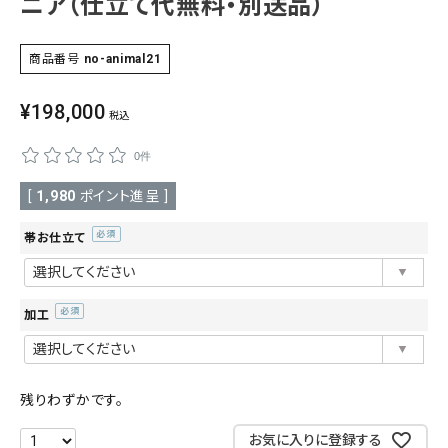
ニア（仕立て代無料・別送品）
SALE
色から探す
商品番号
no-animal21
帯結び動画
¥
198,000
税込
キモノ読ミモノ
0件
SHOPPING GUIDE
[
1,980
ポイント進呈 ]
tune
絞り込んで検索
帯お仕立て
ABOUT
(必
須)
INFORMATION
加工
(必
須)
残りわずかです。
お気に入りに登録する