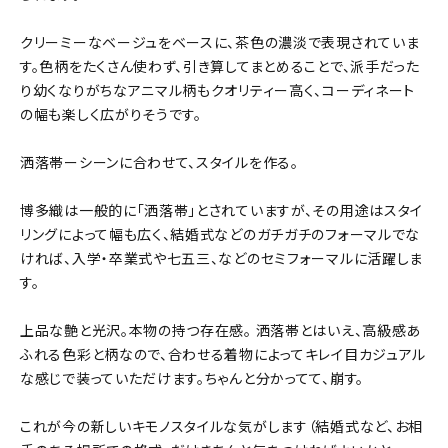
クリーミーなベージュをベースに、茶色の濃淡で表現されていま
す。色柄をたくさん使わず、引き算してまとめることで、派手だった
り幼くなりがちなアニマル柄もクオリティー高く、コーディネート
の幅も楽しく広がりそうです。
洒落帯ーシーンに合わせて、スタイルを作る。
博多織は一般的に「洒落帯」とされていますが、その用途はスタイ
リングによって幅も広く、結婚式などのガチガチのフォーマルでな
ければ、入学・卒業式や七五三、などのセミフォーマルに活躍しま
す。
上品な艶と光沢。本物の持つ存在感。 洒落帯とはいえ、高級感あ
ふれる色彩と柄なので、合わせる着物によってキレイ目カジュアル
な感じで装っていただけます。ちゃんと分かってて、崩す。
これが今の新しいキモノスタイルな気がします（結婚式など、お相