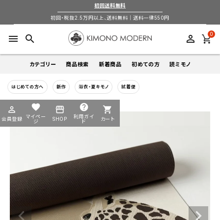
初回送料無料
初回・税抜2.5万円以上、送料無料｜送料一律550円
0
menu
search
perm_identity
カテゴリー
商品検索
新着商品
初めての方
読ミモノ
はじめての方へ
新作
浴衣・夏キモノ
試着便
着物
キーワードから探す
favorite
help
perm_identity
storefront
shopping_cart
search
search
マイペー
利用ガイ
会員登録
SHOP
カート
帯
ジ
ド
login
perm_identity
季節から探す
ログイン
会員登録
羽織
通年
5-9月
夏季以外通年
春
夏
秋
冬
ようこそ ゲスト 様
襦袢
カテゴリーから探す
小物
着物
帯
羽織
襦袢
小物