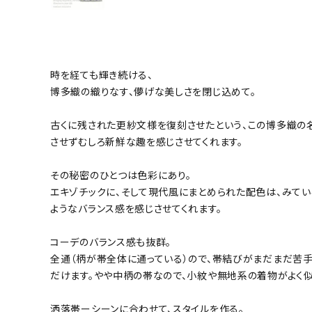
小物
新作・キャンペーン
SALE
時を経ても輝き続ける、
博多織の織りなす、儚げな美しさを閉じ込めて。
帯結び動画
古くに残された更紗文様を復刻させたという、この博多織の
させずむしろ新鮮な趣を感じさせてくれます。
キモノ読ミモノ
その秘密のひとつは色彩にあり。
SHOPPING GUIDE
エキゾチックに、そして現代風にまとめられた配色は、みて
ようなバランス感を感じさせてくれます。
ABOUT
コーデのバランス感も抜群。
INFORMATION
全通（柄が帯全体に通っている）ので、帯結びがまだまだ苦
だけます。やや中柄の帯なので、小紋や無地系の着物がよく似
洒落帯ーシーンに合わせて、スタイルを作る。