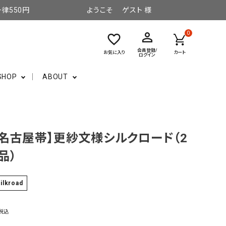
律550円
ようこそ ゲスト 様
perm_identity
0
favorite_border
会員登録/
お気に入り
カート
ログイン
SHOP
ABOUT
名古屋帯】更紗文様シルクロード（2
品）
ilkroad
税込