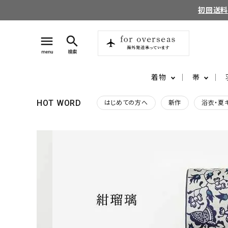
初回送
menu
search
menu
検索
着物
帯
HOT WORD
はじめての方へ
新作
浴衣・夏
search
login
perm_identity
ログイン
会員登録
ようこそ ゲスト 様