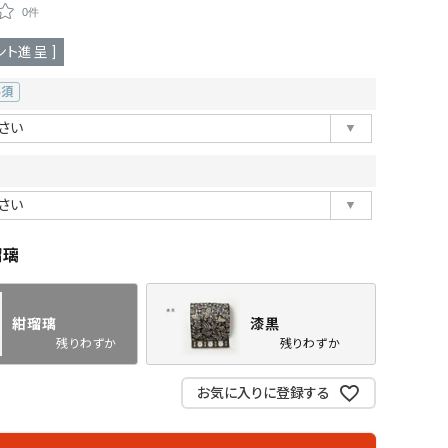
0件
ント進呈 ]
必
)
瑠璃
漆黒
紺瑠璃
漆黒
残りわずか
残りわずか
お気に入りに登録する