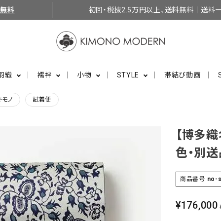
料無料
初回・税抜2.5万円以上、送料無料｜送料一
羽織
襦袢
小物
STYLE
帯結び動画
キモノ
試着便
【博多織
色・別送
商品番号
no-s
¥
176,000