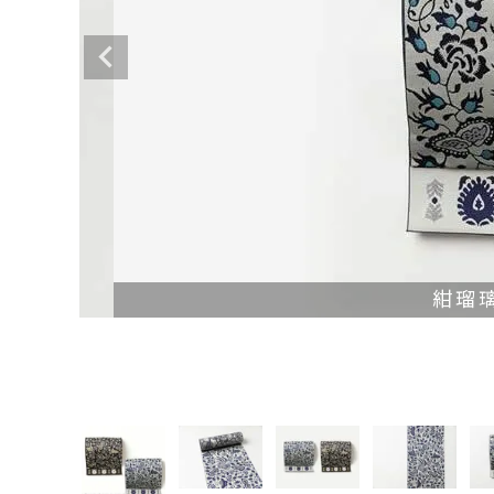
着物
紺瑠
襦袢
帯
羽織