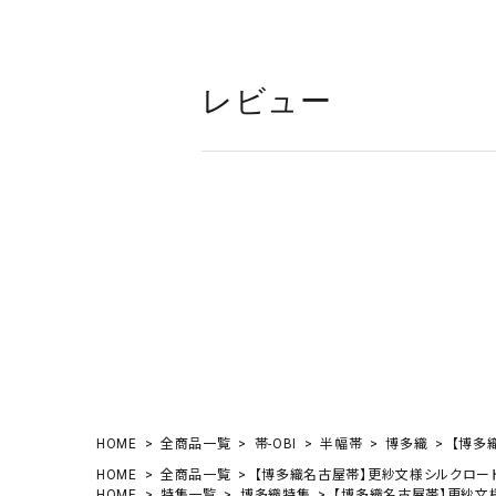
レビュー
HOME
全商品一覧
帯-OBI
半幅帯
博多織
【博多
HOME
全商品一覧
【博多織名古屋帯】更紗文様シルクロード
HOME
特集一覧
博多織特集
【博多織名古屋帯】更紗文様