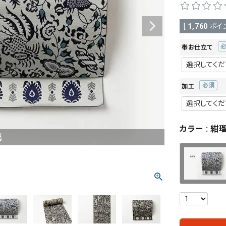
[
1,760
ポイ
帯お仕立て
(
須
加工
(必
須)
カラー
紺
璃