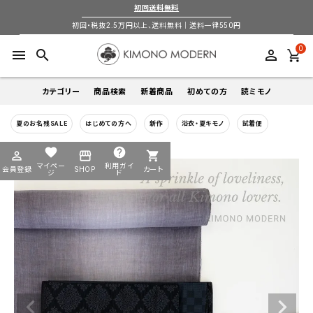
初回送料無料
初回・税抜2.5万円以上、送料無料｜送料一律550円
0
menu
search
perm_identity
カテゴリー
商品検索
新着商品
初めての方
読ミモノ
夏のお名残SALE
はじめての方へ
新作
浴衣・夏キモノ
試着便
着物
キーワードから探す
favorite
help
perm_identity
storefront
shopping_cart
search
search
マイペー
利用ガイ
会員登録
SHOP
カート
帯
ジ
ド
login
perm_identity
季節から探す
ログイン
会員登録
羽織
通年
5-9月
夏季以外通年
春
夏
秋
冬
ようこそ ゲスト 様
襦袢
カテゴリーから探す
小物
着物
帯
羽織
襦袢
小物