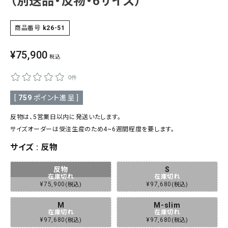
（別送品・反物・6サイズ）
SALE
色から探す
商品番号
k26-51
帯結び動画
¥
75,900
税込
キモノ読ミモノ
0件
SHOPPING GUIDE
[
759
ポイント進呈 ]
tune
絞り込んで検索
反物は、5営業日以内に発送いたします。
ABOUT
サイズオーダーは受注生産のため4~6週間程度を要します。
サイズ
反物
INFORMATION
反物
S
在庫切れ
在庫切れ
¥
75,900
¥
97,680
税込
税込
M
M-slim
在庫切れ
在庫切れ
¥
97,680
¥
97,680
税込
税込