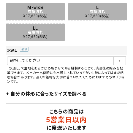
M-wide
L
在庫切れ
在庫切れ
¥
97,680
¥
97,680
税込
税込
LL
在庫切れ
¥
97,680
税込
水通し
(必
須)
「水通し」で生地をあらかじめ縮ませてから縫製することで、洗濯後の縮みを軽
減できます。 メーカー出荷時にも水通しされていますが、生地によってはまだ縮
む場合があります。 長くお着物を大切に着ていただくためにおすすめのオプショ
ンです。
+ 自分の体形に合ったサイズを調べる
こちらの商品は
5営業日以内
に発送いたします