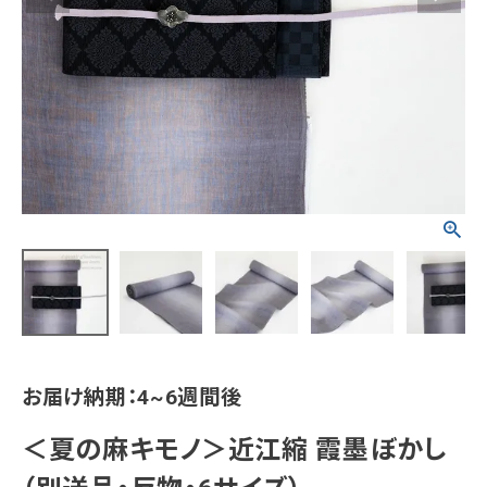
タイプから探す
カジュアル
ソシアル
フォーマル
商品タイプ
着物
在庫有
アーカイブ商品
セール商品
襦袢
素材から探す
帯
正絹
木綿・麻
ポリエステル
その他
羽織
お届け納期：4~6週間後
価格から探す
小物
0-5,000円
5,000-10,000円
10,000-20,000円
＜夏の麻キモノ＞近江縮 霞墨ぼかし
20,000-30,000円
30,000円以上
新作・キャンペーン