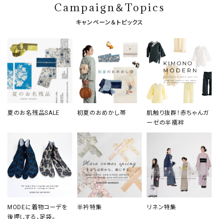
Campaign＆Topics
キャンペーン＆トピックス
夏のお名残品SALE
初夏のおめかし帯
肌触り抜群！赤ちゃんガ
ーゼの半襦袢
MODEに着物コーデを
半衿特集
リネン特集
後押しする、足袋。