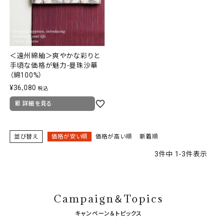
SALE
色から探す
帯結び動画
＜遠州綿紬＞爽やかな彩りと
手頃な価格が魅力-曼珠沙華
キモノ読ミモノ
（綿100%）
¥
36,080
税込
SHOPPING GUIDE
tune
詳細を見る
絞り込んで検索
ABOUT
並び替え
価格が安い順
価格が高い順
新着順
INFORMATION
3
件中
1
-
3
件表示
Campaign＆Topics
キャンペーン＆トピックス