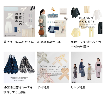
着付け-きほんのお道具
初夏のおめかし帯
肌触り抜群！赤ちゃんガ
ーゼの半襦袢
MODEに着物コーデを
半衿特集
リネン特集
後押しする、足袋。