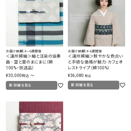
タイプから探す
カジュアル
ソシアル
フォーマル
商品タイプ
お届け納期：4~6週間後
お届け納期：4-6週間後
着物
＜遠州綿紬＞紬と注染の協奏
＜遠州綿紬＞鮮やかな色合い
在庫有
アーカイブ商品
セール商品
曲 - 空と雲のまにまに（綿
と手頃な価格が魅力-カフェオ
襦袢
100%・別送品）
レストライプ（綿100%）
¥
33,000
〜
¥
36,080
税込
税込
素材から探す
帯
詳細を見る
詳細を見る
正絹
木綿・麻
ポリエステル
その他
羽織
価格から探す
小物
0-5,000円
5,000-10,000円
10,000-20,000円
20,000-30,000円
30,000円以上
新作・キャンペーン