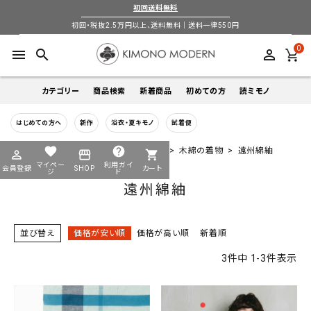
初回送料無料
初回・税抜2.5万円以上、送料無料｜送料一律550円
0
menu
search
perm_identity
カテゴリー
商品検索
新着商品
初めての方
読ミモノ
はじめての方へ
新作
浴衣・夏キモノ
試着便
着物
キーワードから探す
favorite
help
HOME
全商品一覧
着物-KIMONO
木綿の着物
遠州綿紬
perm_identity
storefront
shopping_cart
search
search
マイペー
利用ガイ
会員登録
SHOP
カート
帯
ジ
ド
遠州綿紬
login
perm_identity
季節から探す
ログイン
会員登録
羽織
並び替え
価格が安い順
価格が高い順
新着順
通年
5-9月
夏季以外通年
春
夏
秋
冬
ようこそ ゲスト 様
3
件中
1
-
3
件表示
襦袢
カテゴリーから探す
小物
着物
帯
羽織
襦袢
小物