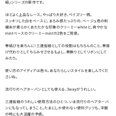
紐」シリーズの新作です。
ほどよく上品なレース。やっぱり大好き、ペイズリー柄。
スッキリした白をベースに、まろみ感たっぷりの、ベージュ色の刺
繍糸が柔らかくあたたかな印象のクリーミーwhiteと、爽やかな
mintベースのクリーミーmintの2色をご用意。
帯結びを楽ちんに！三連仮紐としての役割はもちろんのこと、帯揚
げ代わりとしてちらみせさせるもよし、帯飾りとしてリボンにして
みたり。
使い方のアイディアは色々。あなたらしいスタイルを楽しんでくだ
さいね。
流行りのヘアターバンとしても使える、3wayがうれしい。
三連仮紐のうれしい使用方法のひとつ、いま流行りのヘアターバ
ンにもなってしまうこと。たまにしか使わない便利グッツも、洋服
の時にも大活躍の予感。