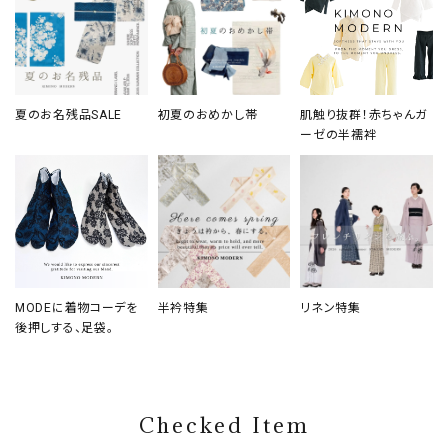
夏のお名残品SALE
初夏のおめかし帯
肌触り抜群！赤ちゃんガ
ーゼの半襦袢
MODEに着物コーデを
半衿特集
リネン特集
後押しする、足袋。
Checked Item