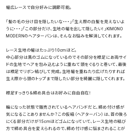
幅広レースで自分好みに調節可能。
「髪の毛の分け目を隠したいな・・・」「生え際の白髪を見えないよ
うに・・・」「この部分だけ、生地の幅を出して隠したい！」KIMONO
MODERNのヘアターバンは、そんなお悩みを解消してくれます。
レース生地の幅はたっぷり10cmほど。
中心部分は黒のゴムになっているのでその部分を襟足にあ両サイ
ドの生地でヘアを包み込むように重ねて頭をぐるりと巻いて、最後
は襟足でリボン結びして完成。生地幅を重ねたり広げたりすれば
生え際から頭のトップまで隠したい部分を綺麗に隠してくれます。
襟足すっきり＆締め具合はお好みに自由自在！
輪になった状態で販売されているヘアバンドだと、締め付け感が
気になることありませんか？この仮紐（ヘアターバン）は、首の後ろ
にくる部分だけが15cmほどゴムになっていて、レース生地の結び
方で締め具合を変えられるので、締め付け感に悩まされることが