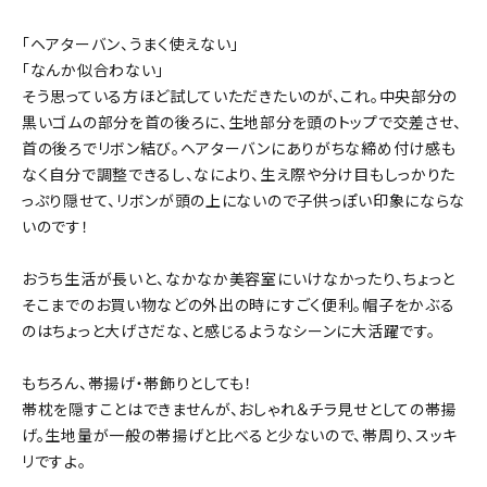
「ヘアターバン、うまく使えない」
「なんか似合わない」
そう思っている方ほど試していただきたいのが、これ。中央部分の
黒いゴムの部分を首の後ろに、生地部分を頭のトップで交差させ、
首の後ろでリボン結び。ヘアターバンにありがちな締め付け感も
なく自分で調整できるし、なにより、生え際や分け目もしっかりた
っぷり隠せて、リボンが頭の上にないので子供っぽい印象にならな
いのです！
おうち生活が長いと、なかなか美容室にいけなかったり、ちょっと
そこまでのお買い物などの外出の時にすごく便利。帽子をかぶる
のはちょっと大げさだな、と感じるようなシーンに大活躍です。
もちろん、帯揚げ・帯飾りとしても！
帯枕を隠すことはできませんが、おしゃれ＆チラ見せとしての帯揚
げ。生地量が一般の帯揚げと比べると少ないので、帯周り、スッキ
リですよ。