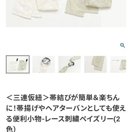
タイプから探す
カジュアル
ソシアル
フォーマル
商品タイプ
着物
在庫有
アーカイブ商品
セール商品
襦袢
素材から探す
帯
正絹
木綿・麻
ポリエステル
その他
＜三連仮紐＞帯結びが簡単＆楽ちん
羽織
に！帯揚げやヘアターバンとしても使え
価格から探す
小物
る便利小物-レース刺繍ペイズリー(2
0-5,000円
5,000-10,000円
10,000-20,000円
20,000-30,000円
30,000円以上
新作・キャンペーン
色）