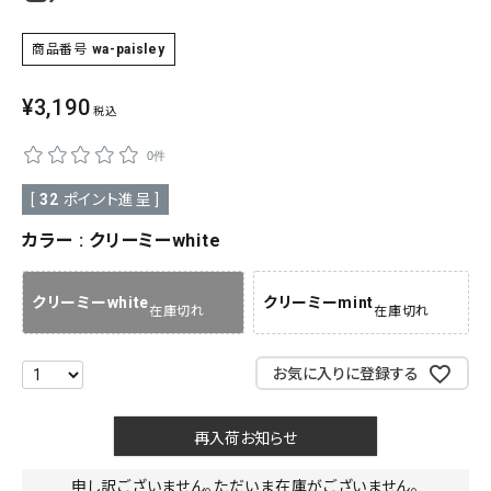
SALE
商品番号
wa-paisley
色から探す
帯結び動画
¥
3,190
税込
キモノ読ミモノ
0件
[
32
ポイント進呈 ]
SHOPPING GUIDE
tune
絞り込んで検索
カラー
クリーミーwhite
ABOUT
クリーミーwhite
クリーミーmint
在庫切れ
在庫切れ
INFORMATION
お気に入りに登録する
再入荷お知らせ
申し訳ございません。ただいま在庫がございません。