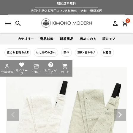
初回送料無料
初回・税抜2.5万円以上、送料無料｜送料一律550円
0
menu
search
perm_identity
カテゴリー
商品検索
新着商品
初めての方
読ミモノ
夏のお名残SALE
はじめての方へ
新作
浴衣・夏キモノ
試着便
着物
キーワードから探す
favorite
help
perm_identity
storefront
shopping_cart
search
search
マイペー
利用ガイ
会員登録
SHOP
カート
帯
ジ
ド
login
perm_identity
季節から探す
ログイン
会員登録
羽織
通年
5-9月
夏季以外通年
春
夏
秋
冬
ようこそ ゲスト 様
襦袢
カテゴリーから探す
小物
着物
帯
羽織
襦袢
小物