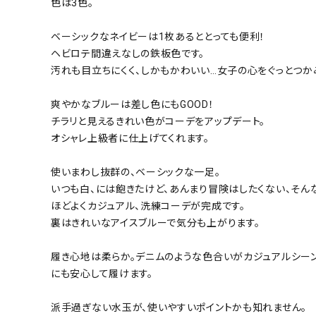
色は3色。
ベーシックなネイビーは1枚あるととっても便利！
ヘビロテ間違えなしの鉄板色です。
汚れも目立ちにくく、しかもかわいい…女子の心をぐっとつか
爽やかなブルーは差し色にもGOOD！
チラリと見えるきれい色がコーデをアップデート。
オシャレ上級者に仕上げてくれます。
使いまわし抜群の、ベーシックな一足。
いつも白、には飽きたけど、あんまり冒険はしたくない、そん
ほどよくカジュアル、洗練コーデが完成です。
裏はきれいなアイスブルーで気分も上がります。
履き心地は柔らか。デニムのような色合いがカジュアルシー
にも安心して履けます。
派手過ぎない水玉が、使いやすいポイントかも知れません。