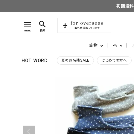
初回送
menu
search
menu
検索
着物
帯
HOT WORD
夏のお名残SALE
はじめての方へ
search
login
perm_identity
ログイン
会員登録
ようこそ ゲスト 様