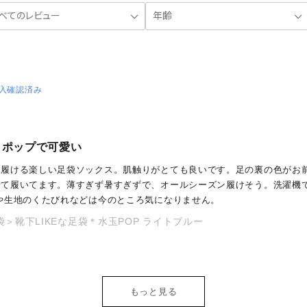
入確認済み
りポップで可愛い
に履ける楽しい足袋ソックス。肌触りがとても良いです。足の裏の色がお
せて履いてます。薄すぎず暑すぎずで、オールシーズン履けそう。洗濯機で
や生地のくたびれなどは今のところ気になりません。
袋＞靴下LIKEな足袋＊水玉POP ライトブルー
もっと見る