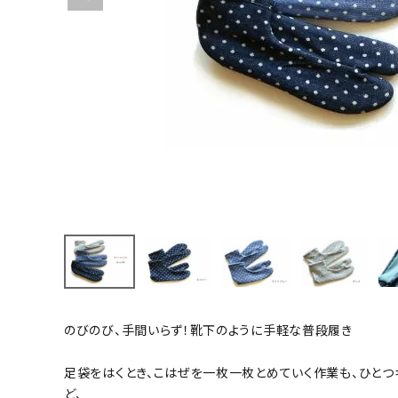
着物
襦袢
帯
のびのび、手間いらず！靴下のように手軽な普段履き
羽織
足袋をはくとき、こはぜを一枚一枚とめていく作業も、ひと
ど、