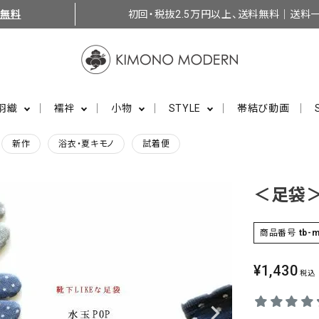
料無料
初回・税抜2.5万円以上、送料無料｜送料一
羽織
襦袢
小物
STYLE
帯結び動画
新作
浴衣・夏キモノ
試着便
＜足袋＞
商品番号
tb-
¥
1,430
税込