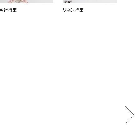
半衿特集
リネン特集