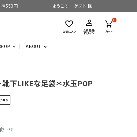
律550円
ようこそ ゲスト 様
perm_identity
0
favorite_border
会員登録/
お気に入り
カート
ログイン
SHOP
ABOUT
靴下LIKEな足袋＊水玉POP
mpop
48件