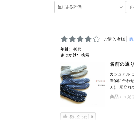
ご購入者様
購
年齢:
40代~
きっかけ:
検索
名前の通
カジュアル
着物に合わ
ん)、形崩れ
商品：
＜足
役に立った
0