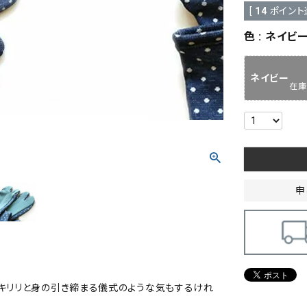
[
14
ポイント
色
ネイビ
ネイビー
在庫
申
つキリリと身の引き締まる儀式のような気もするけれ