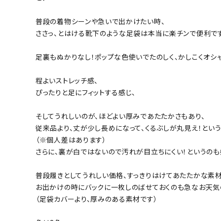
小物
普段の着物シーンや急いで出かけたい時、
新作・キャンペーン
ささっ、とはける靴下のような足袋は本当に楽チンで便利です
SALE
足裏もぬかりなし！ポップな色使いでたのしく、かしこくオシャ
帯結び動画
程よいストレッチ感、
ぴったりと足にフィットする感じ、
キモノ読ミモノ
そしてうれしいのが、ほどよい厚みであたたかさもあり、
従来品より、丈が少し長めになって、くるぶしが丸見え！とい
SHOPPING GUIDE
（※個人差はあります）
さらに、裏が白ではないので汚れが目立ちにくい！というのも
ABOUT
普段履きとしてうれしい価格、すっきりはけてあたたかな素材
INFORMATION
お出かけの時にバックに一枚しのばせておくのも急なお天気
（足袋カバーより、厚みのある素材です）