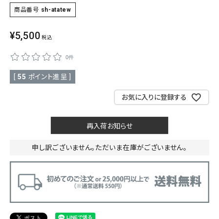
商品番号
sh-atatew
SALE
色から探す
¥
5,500
税込
帯結び動画
0件
キモノ読ミモノ
[
55
ポイント進呈 ]
SHOPPING GUIDE
お気に入りに登録する
tune
絞り込んで検索
ABOUT
再入荷お知らせ
INFORMATION
申し訳ございません。ただいま在庫がございません。