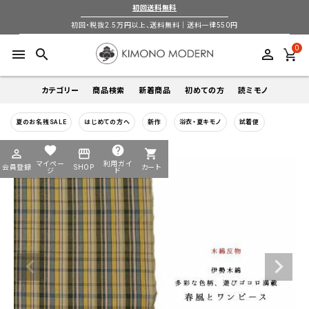
初回送料無料
初回・税抜2.5万円以上、送料無料｜送料一律550円
0
menu
search
perm_identity
カテゴリー
商品検索
新着商品
初めての方
読ミモノ
夏のお名残SALE
はじめての方へ
新作
浴衣・夏キモノ
試着便
着物
キーワードから探す
favorite
help
perm_identity
storefront
shopping_cart
search
search
マイペー
利用ガイ
会員登録
SHOP
カート
帯
ジ
ド
login
perm_identity
季節から探す
ログイン
会員登録
羽織
通年
5-9月
夏季以外通年
春
夏
秋
冬
ようこそ ゲスト 様
襦袢
カテゴリーから探す
小物
着物
帯
羽織
襦袢
小物