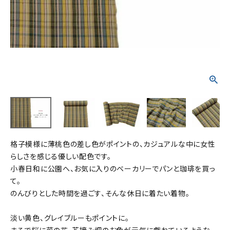
タイプから探す
カジュアル
ソシアル
フォーマル
商品タイプ
着物
在庫有
アーカイブ商品
セール商品
襦袢
素材から探す
帯
格子模様に薄桃色の差し色がポイントの、カジュアルな中に女性
正絹
木綿・麻
ポリエステル
その他
らしさを感じる優しい配色です。
小春日和に公園へ、お気に入りのベーカリーでパンと珈琲を買っ
羽織
て。
価格から探す
のんびりとした時間を過ごす、そんな休日に着たい着物。
小物
0-5,000円
5,000-10,000円
10,000-20,000円
淡い黄色、グレイブルーもポイントに。
20,000-30,000円
30,000円以上
新作・キャンペーン