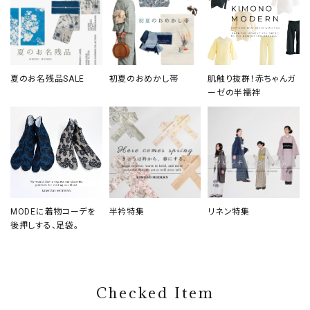
夏のお名残品SALE
初夏のおめかし帯
肌触り抜群！赤ちゃんガ
ーゼの半襦袢
MODEに着物コーデを
半衿特集
リネン特集
後押しする、足袋。
Checked Item