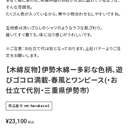
まるで桜に菜の花、茶摘み畑のお色が元気に戯れているような、
そんな雰囲気。
SALE
色から探す
たくさん色が入っているから、帯や小物合わせもしやすいですね。
帯結び動画
生地感は洗いざらしのシャツのようなラフな肌ざわり。
届いてすぐ着ても、体に沿う感じがうれしいです。
キモノ読ミモノ
※ご注意：お仕立て代は別となっております。上記バナーよりご注
SHOPPING GUIDE
文をお願いします。
tune
絞り込んで検索
【木綿反物】伊勢木綿ー多彩な色柄、遊
ABOUT
びゴコロ満載-春風とワンピース(・お
INFORMATION
仕立て代別・三重県伊勢市）
商品番号
mt-harukaze2
¥
23,100
税込