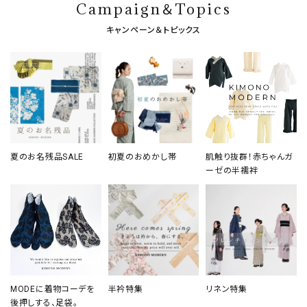
Campaign＆Topics
キャンペーン＆トピックス
夏のお名残品SALE
初夏のおめかし帯
肌触り抜群！赤ちゃんガ
ーゼの半襦袢
MODEに着物コーデを
半衿特集
リネン特集
後押しする、足袋。