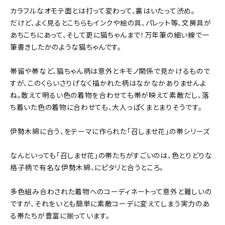
カラフルなオモテ面とは打って変わって、裏はいたって渋め。
だけど、よく見るとこちらもインクや絵の具、パレット等、文房具が
あちこちにあって、そして更に猫ちゃんまで！万年筆の細い線で一
筆書きしたかのような猫ちゃんです。
帯留や帯など、猫ちゃん柄は意外とキモノ関係で見かけるもので
すが、このくらいさりげなく描かれた柄はなかなかありませんよ
ね。敢えて明るい色の着物を合わせても帯が映えて素敵だし、落
ち着いた色の着物に合わせても、大人っぽくまとまりそうです。
伊勢木綿に合う、をテーマに作られた「召しませ花」の帯シリーズ
なんといっても「召しませ花」の帯たちがすごいのは、色とりどりな
格子柄で有名な伊勢木綿、にピタリと合うところ。
多色組み合わされた着物へのコーディネートって意外と難しいの
ですが、それをいとも簡単に素敵コーデに変えてしまう実力のあ
る帯たちが豊富に揃っています。