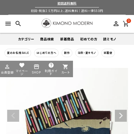
初回送料無料
初回・税抜2.5万円以上、送料無料｜送料一律550円
0
menu
search
perm_identity
カテゴリー
商品検索
新着商品
初めての方
読ミモノ
夏のお名残SALE
はじめての方へ
新作
浴衣・夏キモノ
試着便
着物
キーワードから探す
favorite
help
perm_identity
storefront
shopping_cart
search
search
マイペー
利用ガイ
会員登録
SHOP
カート
帯
ジ
ド
login
perm_identity
季節から探す
ログイン
会員登録
羽織
通年
5-9月
夏季以外通年
春
夏
秋
冬
ようこそ ゲスト 様
襦袢
カテゴリーから探す
小物
着物
帯
羽織
襦袢
小物