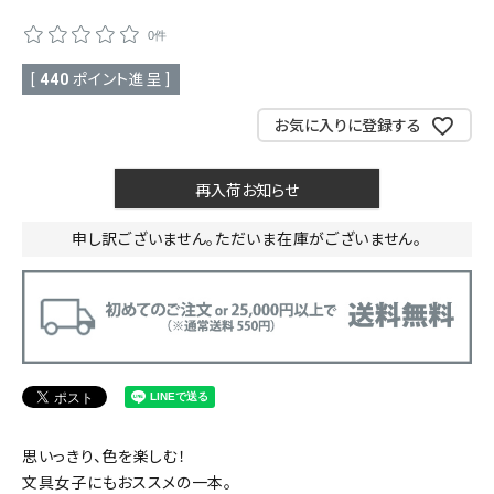
0件
SALE
色から探す
[
440
ポイント進呈 ]
帯結び動画
お気に入りに登録する
キモノ読ミモノ
再入荷お知らせ
SHOPPING GUIDE
tune
絞り込んで検索
申し訳ございません。ただいま在庫がございません。
ABOUT
INFORMATION
思いっきり、色を楽しむ！
文具女子にもおススメの一本。