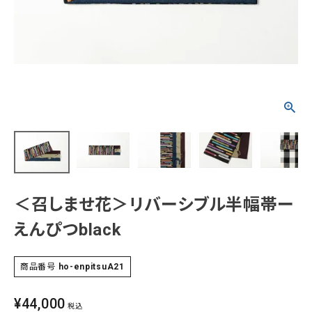
タイプから探す
カジュアル
ソシアル
フォーマル
商品タイプ
着物
在庫有
アーカイブ商品
セール商品
襦袢
素材から探す
帯
＜召しませ花＞リバーシブル半幅帯ー
正絹
木綿・麻
ポリエステル
その他
えんぴつblack
羽織
価格から探す
小物
商品番号
ho-enpitsuA21
0-5,000円
5,000-10,000円
10,000-20,000円
20,000-30,000円
30,000円以上
¥
44,000
新作・キャンペーン
税込