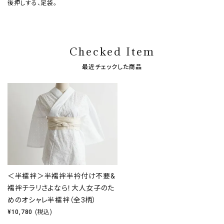
後押しする、足袋。
Checked Item
最近チェックした商品
＜半襦袢＞半襦袢半衿付け不要&
襦袢チラリさよなら！大人女子のた
めのオシャレ半襦袢（全3柄）
¥
10,780
(税込)