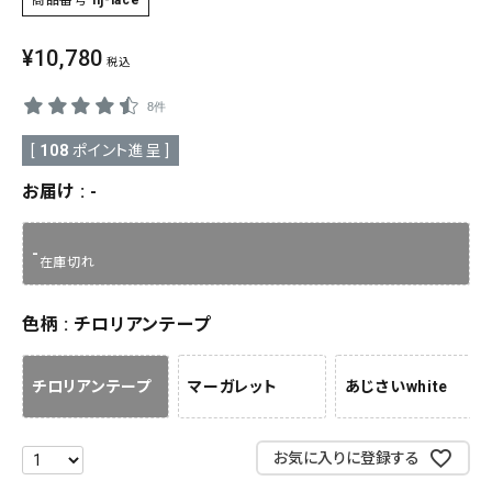
商品番号
hj-lace
SALE
色から探す
¥
10,780
税込
帯結び動画
8件
[
108
ポイント進呈 ]
キモノ読ミモノ
お届け
-
SHOPPING GUIDE
tune
絞り込んで検索
-
ABOUT
在庫切れ
INFORMATION
色柄
チロリアンテープ
チロリアンテープ
マーガレット
あじさいwhite
お気に入りに登録する