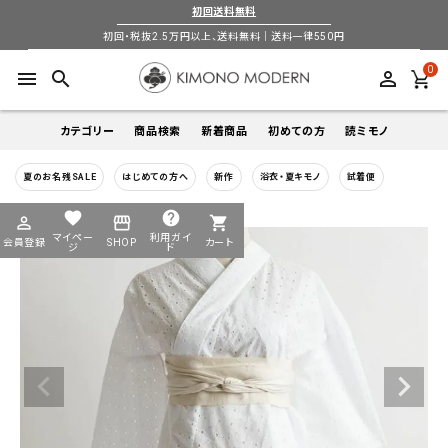
初回送料無料
初回・税抜2.5万円以上、送料無料｜送料一律550円
0
menu
search
perm_identity
カテゴリー
商品検索
新着商品
初めての方
読ミモノ
夏のお名残SALE
はじめての方へ
新作
浴衣・夏キモノ
試着便
着物
キーワードから探す
favorite
help
perm_identity
storefront
shopping_cart
search
search
マイペー
利用ガイ
会員登録
SHOP
カート
帯
ジ
ド
login
perm_identity
季節から探す
ログイン
会員登録
羽織
通年
5-9月
夏季以外通年
春
夏
秋
冬
ようこそ ゲスト 様
襦袢
カテゴリーから探す
小物
着物
帯
羽織
襦袢
小物