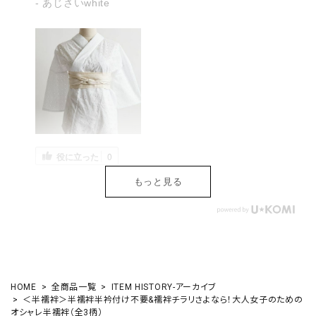
- あじさいwhite
役に立った
0
もっと見る
HOME
全商品一覧
ITEM HISTORY-アーカイブ
＜半襦袢＞半襦袢半衿付け不要&襦袢チラリさよなら！大人女子のための
オシャレ半襦袢（全3柄）