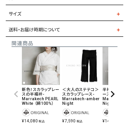
サイズ
送料・お届け時期について
関連商品
新色！スカラップレー
＜大人のステテコ＞
半襦袢-スカラ
スの半襦袢-
スカラップレース-
ースの半襦袢
Marrakech PEARL
Marrakech-amber
Marrakech 
White （綿100%）
Night
Night （綿10
¥
14,080
¥
7,590
¥
14,080
税込
税込
税込