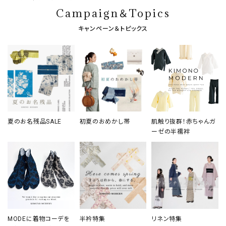
Campaign＆Topics
キャンペーン＆トピックス
夏のお名残品SALE
初夏のおめかし帯
肌触り抜群！赤ちゃんガ
ーゼの半襦袢
MODEに着物コーデを
半衿特集
リネン特集