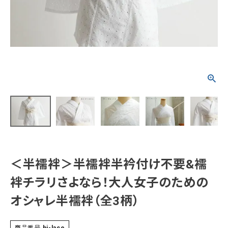
タイプから探す
カジュアル
ソシアル
フォーマル
商品タイプ
着物
在庫有
アーカイブ商品
セール商品
襦袢
素材から探す
帯
正絹
木綿・麻
ポリエステル
その他
＜半襦袢＞半襦袢半衿付け不要&襦
羽織
袢チラリさよなら！大人女子のための
価格から探す
小物
オシャレ半襦袢（全3柄）
0-5,000円
5,000-10,000円
10,000-20,000円
20,000-30,000円
30,000円以上
新作・キャンペーン