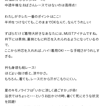
中途半端なおばさんレースではないのは高得点！
わたしがホレた一番のポイントはここ！
半衿をつけなくても、このままでOKなんて、なんてうれしい！
ずぼらだけど着物大好きなあなたには、MUSTアイテムですね。
衿下には表側、裏側ともに衿芯を入れられるようになっているの
で、
ここから衿芯を入れれば、ハイ！着用OK！・・・な手軽さがうれしす
ぎる。
衿も身頃も総レース！
ほどよい抜け感と、涼やかさ。
もちろん、着ても、レースだから汗がこもりにくい。
夏のキモノライフは「いかに涼しく過ごすか」が命！
浴衣ではちょっと・・・というお出かけの時、暑くて死にそうな状況
を回避！