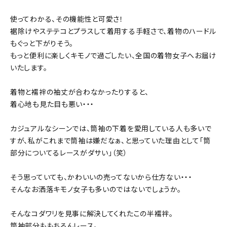
使ってわかる、その機能性と可愛さ！
裾除けやステテコとプラスして着用する手軽さで、着物のハードル
もぐっと下がりそう。
もっと便利に楽しくキモノで過ごしたい、全国の着物女子へお届け
いたします。
着物と襦袢の袖丈が合わなかったりすると、
着心地も見た目も悪い・・・
カジュアルなシーンでは、筒袖の下着を愛用している人も多いで
すが、私がこれまで筒袖は嫌だなぁ、と思っていた理由として「筒
部分についてるレースがダサい」（笑）
そう思っていても、かわいいの売ってないから仕方ない・・・
そんなお洒落キモノ女子も多いのではないでしょうか。
そんなコダワリを見事に解決してくれたこの半襦袢。
筒袖部分ももちろんレース。