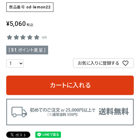
商品番号
od-lemon22
SALE
色から探す
¥
5,060
税込
帯結び動画
9件
キモノ読ミモノ
[
51
ポイント進呈 ]
SHOPPING GUIDE
お気に入りに登録する
tune
絞り込んで検索
ABOUT
カートに入れる
INFORMATION