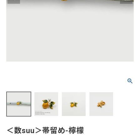
タイプから探す
カジュアル
ソシアル
フォーマル
商品タイプ
着物
在庫有
アーカイブ商品
セール商品
襦袢
素材から探す
帯
正絹
木綿・麻
ポリエステル
その他
羽織
価格から探す
小物
0-5,000円
5,000-10,000円
10,000-20,000円
＜数suu＞帯留め-檸檬
20,000-30,000円
30,000円以上
新作・キャンペーン