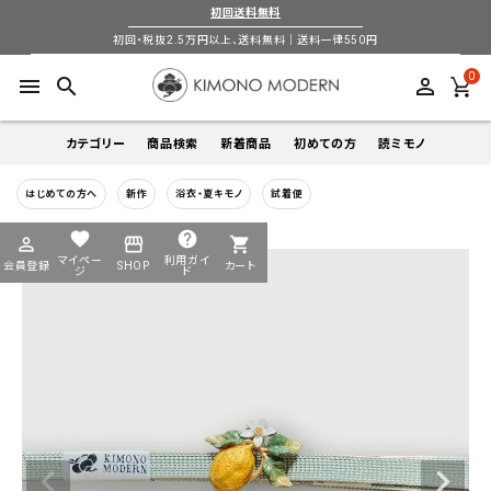
初回送料無料
初回・税抜2.5万円以上、送料無料｜送料一律550円
0
menu
search
perm_identity
カテゴリー
商品検索
新着商品
初めての方
読ミモノ
はじめての方へ
新作
浴衣・夏キモノ
試着便
着物
キーワードから探す
favorite
help
perm_identity
storefront
shopping_cart
search
search
マイペー
利用ガイ
会員登録
SHOP
カート
帯
ジ
ド
login
perm_identity
季節から探す
ログイン
会員登録
羽織
通年
5-9月
夏季以外通年
春
夏
秋
冬
ようこそ ゲスト 様
襦袢
カテゴリーから探す
小物
着物
帯
羽織
襦袢
小物