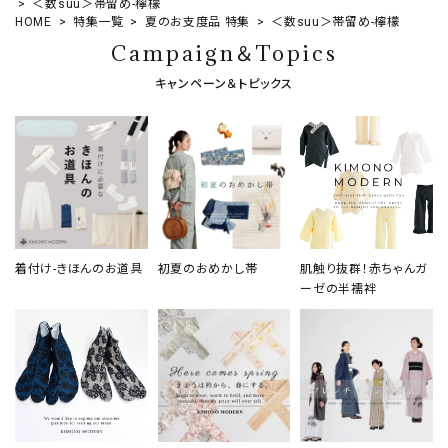
＜数suu＞帯留め-檸檬
HOME
特集一覧
夏のお支度品 特集
＜数suu＞帯留め-檸檬
Campaign＆Topics
キャンペーン＆トピックス
着付け-きほんのお道具
初夏のおめかし帯
肌触り抜群！赤ちゃんガ
ーゼの半襦袢