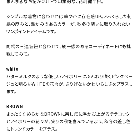
まんまるなお花がCUTEで印象的な、花刺繍半衿。
シンプルな着物に合わせれば華やかに存在感UP。ふっくらした刺
繍の厚みと、温かみのあるカラーが、秋冬の装いに取り入れたい
ワンポイントアイテムです。
同柄の三連仮紐と合わせて、統一感のあるコーディネートにも挑
戦してみて。
white
バターミルクのような優しいアイボリーにふんわり咲くピンクベー
ジュと明るいWHITEの花々が、さりげないかわいらしさをプラスし
ます。
BROWN
まったりなめらかなBROWNに楽し気に浮かび上がるテラコッタ
とアイボリーの花々が、実りの秋を喜んでいるよう。秋冬の差し色
にトレンドカラーをプラス。