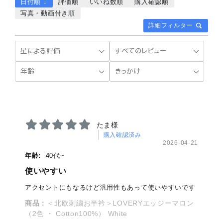
日付順 ↓
評価順
いいね数順
購入確認順
写真・動画付き順
詳細フィルター
たま様
購入確認済み
2026-04-21
年齢:
40代~
使いやすい
アクセントにもなるけど汎用性もあって使いやすいです
商品：
＜北欧刺繍お半衿＞LOVERYエッジーマロン
（2色 ・ Cotton100%） White