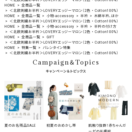
HOME
全商品一覧
＜北欧刺繍お半衿＞LOVERYエッジーマロン（2色 ・ Cotton100%）
HOME
全商品一覧
小物-accessory
半衿
木綿半衿、ほか
＜北欧刺繍お半衿＞LOVERYエッジーマロン（2色 ・ Cotton100%）
HOME
全商品一覧
小物-accessory
半衿
半衿の付け方
＜北欧刺繍お半衿＞LOVERYエッジーマロン（2色 ・ Cotton100%）
HOME
全商品一覧
GIFT
＜北欧刺繍お半衿＞LOVERYエッジーマロン（2色 ・ Cotton100%）
HOME
特集一覧
バレンタイン特集
＜北欧刺繍お半衿＞LOVERYエッジーマロン（2色 ・ Cotton100%）
Campaign＆Topics
キャンペーン＆トピックス
夏のお名残品SALE
初夏のおめかし帯
肌触り抜群！赤ちゃんガ
ーゼの半襦袢