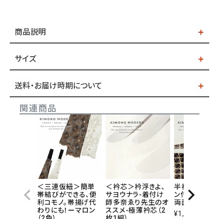
商品説明
サイズ
送料・お届け時期について
関連商品
＜三連仮紐＞簡単
＜衿芯＞衿浮きよ、
半衿・付け袖
帯結びができる、便
サヨウナラ-着付け
ン付け替え！-
利コモノ。帯揚げ代
師多奈ゑり先生のオ
両面テープ
わりにも！ーマロン
ススメ-極薄衿芯（2
¥
1,100
税込
（2色）
枚1組）