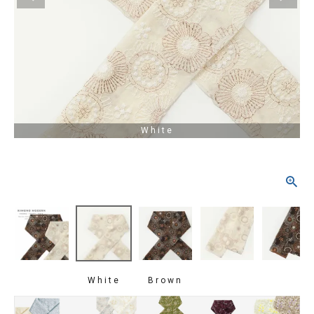
タイプから探す
カジュアル
ソシアル
フォーマル
商品タイプ
着物
White
在庫有
アーカイブ商品
セール商品
襦袢
素材から探す
帯
正絹
木綿・麻
ポリエステル
その他
羽織
価格から探す
小物
0-5,000円
5,000-10,000円
10,000-20,000円
White
Brown
20,000-30,000円
30,000円以上
新作・キャンペーン