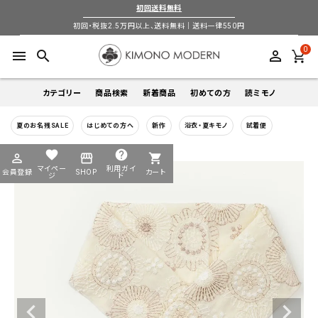
初回送料無料
初回・税抜2.5万円以上、送料無料｜送料一律550円
0
menu
search
perm_identity
カテゴリー
商品検索
新着商品
初めての方
読ミモノ
夏のお名残SALE
はじめての方へ
新作
浴衣・夏キモノ
試着便
着物
キーワードから探す
favorite
help
perm_identity
storefront
shopping_cart
search
search
マイペー
利用ガイ
会員登録
SHOP
カート
帯
ジ
ド
login
perm_identity
季節から探す
ログイン
会員登録
羽織
通年
5-9月
夏季以外通年
春
夏
秋
冬
ようこそ ゲスト 様
襦袢
カテゴリーから探す
小物
着物
帯
羽織
襦袢
小物