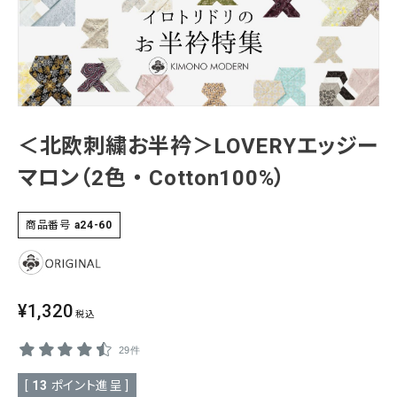
SALE
色から探す
帯結び動画
キモノ読ミモノ
＜北欧刺繍お半衿＞LOVERYエッジー
SHOPPING GUIDE
マロン（2色 ・ Cotton100%）
tune
絞り込んで検索
ABOUT
商品番号
a24-60
INFORMATION
¥
1,320
税込
29件
[
13
ポイント進呈 ]