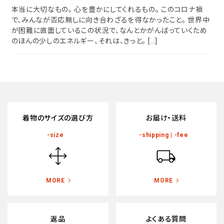
ポリエステル
本当に大切なもの。 心を豊かにしてくれるもの。 このコロナ禍
で、みんなが否応無しに向き合わざるを得なかったこと。 世界中
その他
ABOUT
が困難に直面しているこの状況で、なんとかがんばっていくため
のほんの少しのエネルギー、それは、きっと。 […]
INFORMATION
色から探す
着物のサイズの選び方
お届け・送料
-size
-shipping | -fee
tune
絞り込んで検索
MORE
MORE
返品
よくある質問