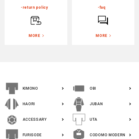
-return policy
-faq
MORE
MORE
KIMONO
OBI
HAORI
JUBAN
ACCESSARY
UTA
FURISODE
CODOMO MODERN