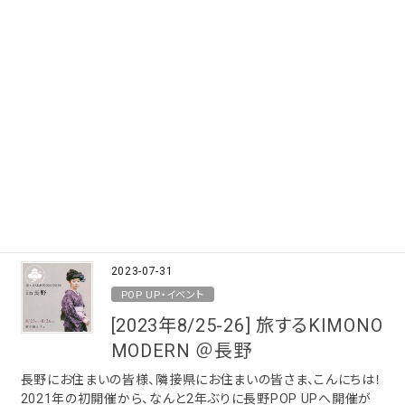
新規会員登録で500ポイントプレゼント
初回・税抜2.5万円以上、送料無料｜送料一律550円
menu
search
カテゴリー
商品検索
新着商品
初めての方
読ミモノ
はじめての方へ
新作
浴衣・夏キモノ
試着便
着物
キーワードから探す
favorite
help
HOME
POP UP
perm_identity
storefront
shopping_cart
search
search
マイペー
利用ガイ
会員登録
SHOP
カート
帯
ジ
ド
2023-07-31
季節から探す
羽織
POP UP・イベント
年間
[2023年8/25-26] 旅するKIMONO
5-9月
襦袢
MODERN ＠長野
夏季以外通年
冬
長野にお住まいの皆様、隣接県にお住まいの皆さま、こんにちは！
小物
2021年の初開催から、なんと2年ぶりに長野POP UPへ開催が
着物