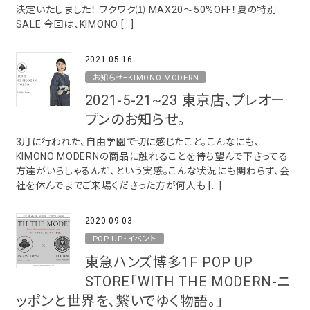
決定いたしました！ ワクワク⑴ MAX20〜50%OFF！夏の特別
カテゴリーから探す
SALE 今回は、KIMONO […]
襦袢
2021-05-16
帯
お知らせｰKIMONO MODERN
タイプから探す
2021-5-21~23 東京店、プレオー
羽織
カジュアル
プンのお知らせ。
ソシアル
小物
3月に行われた、自由学園で切に感じたこと。こんなにも、
フォーマル
KIMONO MODERNの商品に触れることを待ち望んで下さってる
方達がいらしゃるんだ、という実感。こんな状況にも関わらず、会
社を休んでまでご来場くださった方が何人も […]
商品タイプ
新作・キャンペーン
在庫有
2020-09-03
アーカイブ商品
帯結び動画
POP UP・イベント
東急ハンズ博多1F POP UP
素材から探す
キモノ読ミモノ
STORE「WITH THE MODERN-ニ
正絹
ッポンと世界を、繋いでゆく物語。」
木綿・麻
SHOPPING GUIDE