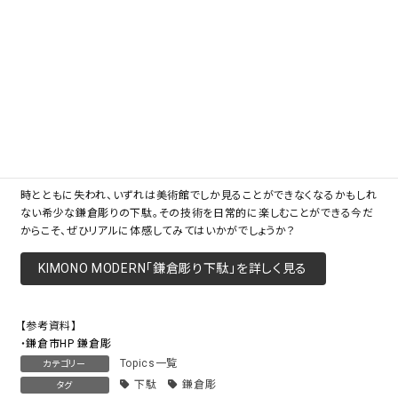
ンに見えるよう下駄の高さを高めにしてもらったり、下駄を脱いで左右揃え
た時に一つの絵になるようにしてもらったりなど、シンプルでありながらも
さり気なくオシャレに見せる仕掛けが満載です。
「乱菊」
漆塗りなので、使えば使うほどツヤが増し、味わいが出てきます。
そんな経年による美しい変化を感じられるのも、伝統工芸品の醍醐味のひ
とつです。
時とともに失われ、いずれは美術館でしか見ることができなくなるかもしれ
ない希少な鎌倉彫りの下駄。その技術を日常的に楽しむことができる今だ
からこそ、ぜひリアルに体感してみてはいかがでしょうか？
KIMONO MODERN「鎌倉彫り下駄」を詳しく見る
【参考資料】
・
鎌倉市HP 鎌倉彫
Topics一覧
カテゴリー
下駄
鎌倉彫
タグ