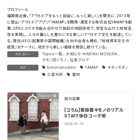
プロフィール
福岡県出身。「アウトドアをもっと自由に、もっと楽しく」を理念に、2013年
に登山・アウトドアアプリ「YAMAP」を開発・運営する株式会社YAMAPを創
業。GPSとスマホを組み合わせた独自の地図技術で、安全な山行と地域活
性を実現し、人々の暮らしを豊かにする新しいアウトドア文化を創造してい
る。現在はEO（起業家の国際組織）九州の会長も務め、「地域資本文化の
経営」をテーマに、地方から新しい価値を発信し続けている。
Topics一覧
、
お知らせｰKIMONO MODERN
、
カテゴリー
キモノ読ミモノ
、
社長ブログ
kimonomodern
YAMAP
キモノモダン
タグ
久留米絣
着物
Topics一覧
前の記事
[コラム]普段着キモノのリアル‐
STAFF休日コーデ術
2025-01-19