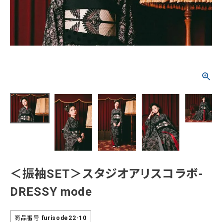
タイプから探す
カジュアル
ソシアル
フォーマル
商品タイプ
着物
在庫有
アーカイブ商品
セール商品
襦袢
素材から探す
帯
正絹
木綿・麻
ポリエステル
その他
羽織
＜振袖SET＞スタジオアリスコラボ-
価格から探す
DRESSY mode
小物
0-5,000円
5,000-10,000円
10,000-20,000円
20,000-30,000円
30,000円以上
新作・キャンペーン
商品番号
furisode22-10