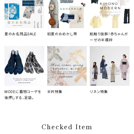
夏のお名残品SALE
初夏のおめかし帯
肌触り抜群！赤ちゃんガ
ーゼの半襦袢
MODEに着物コーデを
半衿特集
リネン特集
後押しする、足袋。
Checked Item