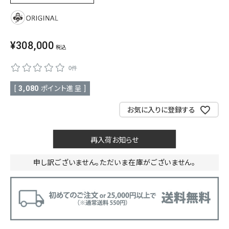
SALE
色から探す
¥
308,000
帯結び動画
税込
0件
キモノ読ミモノ
[
3,080
ポイント進呈 ]
SHOPPING GUIDE
tune
お気に入りに登録する
絞り込んで検索
ABOUT
再入荷お知らせ
INFORMATION
申し訳ございません。ただいま在庫がございません。