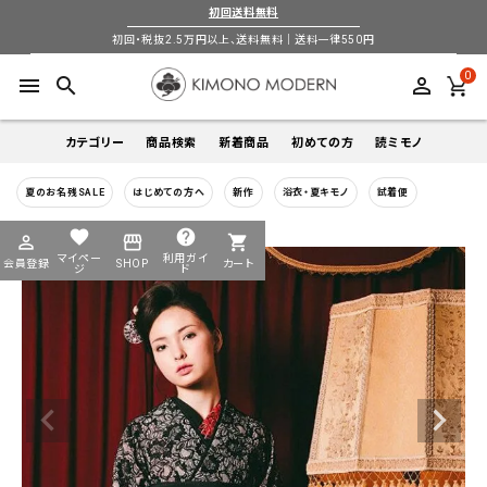
初回送料無料
初回・税抜2.5万円以上、送料無料｜送料一律550円
0
menu
search
perm_identity
カテゴリー
商品検索
新着商品
初めての方
読ミモノ
夏のお名残SALE
はじめての方へ
新作
浴衣・夏キモノ
試着便
着物
キーワードから探す
favorite
help
perm_identity
storefront
shopping_cart
search
search
マイペー
利用ガイ
会員登録
SHOP
カート
帯
ジ
ド
login
perm_identity
季節から探す
ログイン
会員登録
羽織
通年
5-9月
夏季以外通年
春
夏
秋
冬
ようこそ ゲスト 様
襦袢
カテゴリーから探す
小物
着物
帯
羽織
襦袢
小物