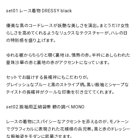
set01.レース着物 DRESSY black
優美な黒のコードレースが妖艶な美しさを演出。まとうだけ女性
らしさを高めてくれるようなリュクスなテクスチャーが、ハレの日
の特別感を盛り上げます。
ゆれる裾からちらりと覗く裏地は、情熱の赤。半衿にあしらわれた
曼珠沙華の赤と裏地の赤がアクセントになっています。
セットでお届けする長襦袢にもこだわりが。
グレイッシュなブルーと黒のストライプ柄。黒い振袖とシャープな
テイストの長襦袢がクールな印象を引き立ててくれます。
set02.振袖用正絹袋帯 鶴の調べ MONO
レースの着物にスパイシーなアクセントを添えるのが、モノトーン
でグラフィカルに表現された花模様の兵児帯。黒と赤のドレッシー
な振袖姿をモダンに昇華させます。