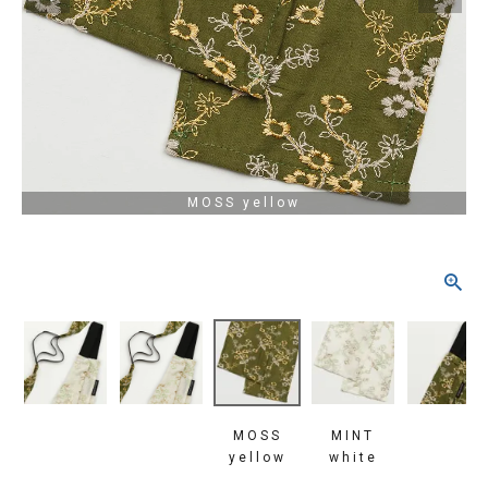
タイプから探す
カジュアル
ソシアル
フォーマル
商品タイプ
着物
MOSS yellow
在庫有
アーカイブ商品
セール商品
襦袢
素材から探す
帯
正絹
木綿・麻
ポリエステル
その他
羽織
価格から探す
小物
0-5,000円
5,000-10,000円
10,000-20,000円
MOSS
MINT
yellow
white
20,000-30,000円
30,000円以上
新作・キャンペーン