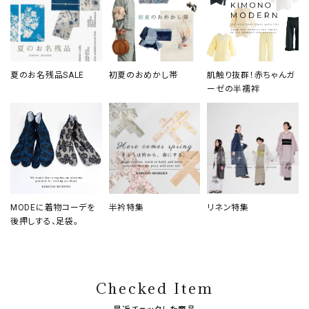
夏のお名残品SALE
初夏のおめかし帯
肌触り抜群！赤ちゃんガ
ーゼの半襦袢
MODEに着物コーデを
半衿特集
リネン特集
後押しする、足袋。
Checked Item