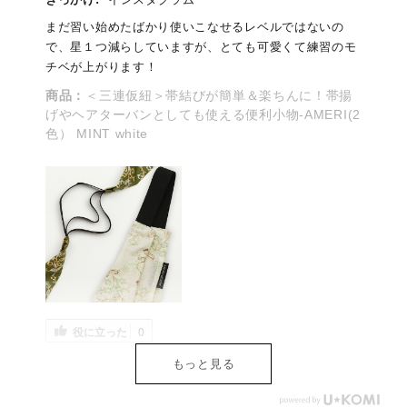
まだ習い始めたばかり使いこなせるレベルではないの
で、星１つ減らしていますが、とても可愛くて練習のモ
チベが上がります！
商品：
＜三連仮紐＞帯結びが簡単＆楽ちんに！帯揚
げやヘアターバンとしても使える便利小物-AMERI(2
色） MINT white
役に立った
0
もっと見る