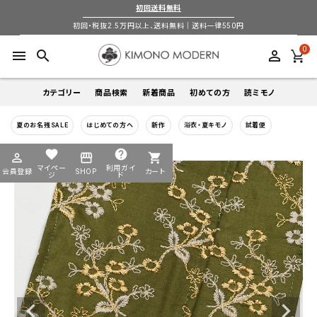
初回送料無料
初回・税抜2.5万円以上、送料無料｜送料一律550円
0
menu
search
perm_identity
カテゴリー
商品検索
新着商品
初めての方
読ミモノ
夏のお名残SALE
はじめての方へ
新作
浴衣・夏キモノ
試着便
着物
キーワードから探す
favorite
help
perm_identity
storefront
shopping_cart
search
search
マイペー
利用ガイ
会員登録
SHOP
カート
帯
ジ
ド
login
perm_identity
季節から探す
ログイン
会員登録
羽織
通年
5-9月
夏季以外通年
春
夏
秋
冬
ようこそ ゲスト 様
襦袢
カテゴリーから探す
小物
着物
帯
羽織
襦袢
小物