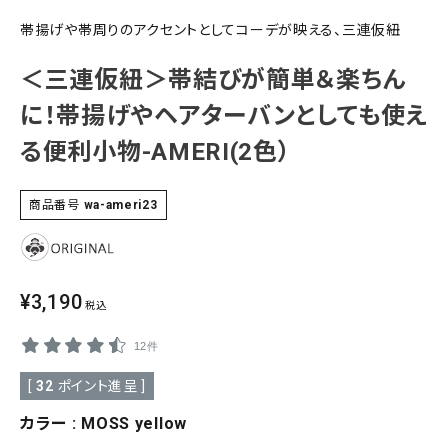
帯揚げや帯周りのアクセントとしてコーデが映える、三連仮紐
SALE
色から探す
＜三連仮紐＞帯結びが簡単＆楽ちん
帯結び動画
に！帯揚げやヘアターバンとしても使え
キモノ読ミモノ
る便利小物-AMERI(2色）
SHOPPING GUIDE
商品番号
wa-ameri23
tune
絞り込んで検索
ABOUT
INFORMATION
¥
3,190
税込
12件
[
32
ポイント進呈 ]
カラー
MOSS yellow