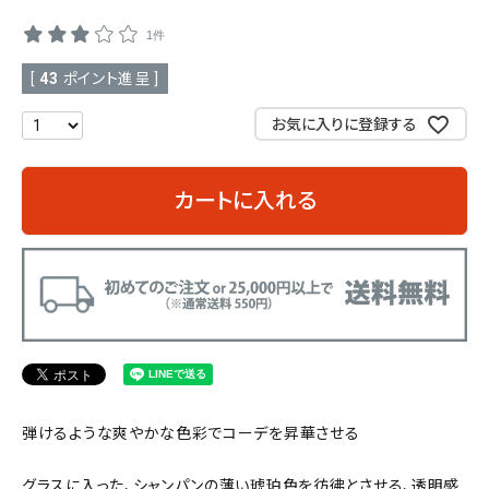
1件
SALE
色から探す
[
43
ポイント進呈 ]
帯結び動画
お気に入りに登録する
キモノ読ミモノ
カートに入れる
SHOPPING GUIDE
tune
絞り込んで検索
ABOUT
INFORMATION
弾けるような爽やかな色彩でコーデを昇華させる
グラスに入った、シャンパンの薄い琥珀色を彷彿とさせる、透明感