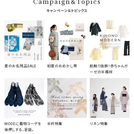
Campaign＆Topics
キャンペーン＆トピックス
夏のお名残品SALE
初夏のおめかし帯
肌触り抜群！赤ちゃんガ
ーゼの半襦袢
MODEに着物コーデを
半衿特集
リネン特集
後押しする、足袋。