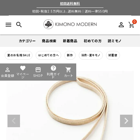
初回送料無料
初回・税抜2.5万円以上、送料無料｜送料一律550円
0
menu
search
perm_identity
カテゴリー
商品検索
新着商品
初めての方
読ミモノ
夏のお名残SALE
はじめての方へ
新作
浴衣・夏キモノ
試着便
着物
キーワードから探す
favorite
help
perm_identity
storefront
shopping_cart
search
search
マイペー
利用ガイ
会員登録
SHOP
カート
帯
ジ
ド
login
perm_identity
季節から探す
ログイン
会員登録
羽織
通年
5-9月
夏季以外通年
春
夏
秋
冬
ようこそ ゲスト 様
襦袢
カテゴリーから探す
小物
着物
帯
羽織
襦袢
小物