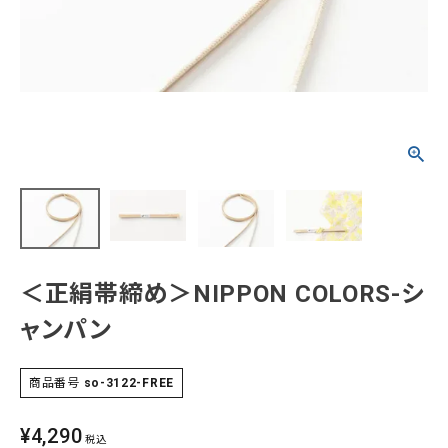
タイプから探す
カジュアル
ソシアル
フォーマル
商品タイプ
着物
在庫有
アーカイブ商品
セール商品
襦袢
素材から探す
帯
＜正絹帯締め＞NIPPON COLORS-シ
正絹
木綿・麻
ポリエステル
その他
ャンパン
羽織
価格から探す
小物
商品番号
so-3122-FREE
0-5,000円
5,000-10,000円
10,000-20,000円
20,000-30,000円
30,000円以上
¥
4,290
新作・キャンペーン
税込