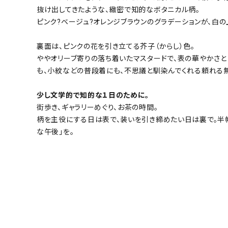
抜け出してきたような、緻密で知的なボタニカル柄。
ピンク?ベージュ?オレンジブラウンのグラデーションが、白
裏面は、ピンクの花を引き立てる芥子（からし）色。
ややオリーブ寄りの落ち着いたマスタードで、表の華やかさ
も、小紋などの普段着にも、不思議と馴染んでくれる頼れる
少し文学的で知的な１日のために。
街歩き、ギャラリーめぐり、お茶の時間。
柄を主役にする日は表で、装いを引き締めたい日は裏で。半
な午後」を。