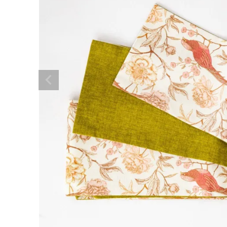
着物
襦袢
帯
羽織