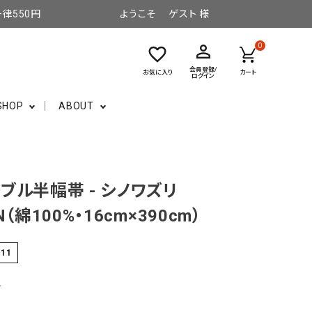
律550円
ようこそ ゲスト 様
perm_identity
0
favorite_border
会員登録/
お気に入り
カート
ログイン
SHOP
ABOUT
ブル半幅帯 - シノワズリ
N（綿100%・16cm×390cm）
-11