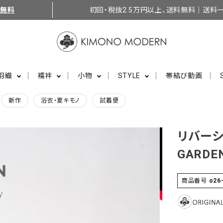
料無料
初回・税抜2.5万円以上、送料無料｜送料一
羽織
襦袢
小物
STYLE
帯結び動画
新作
浴衣・夏キモノ
試着便
リバーシ
GARDE
商品番号
o26