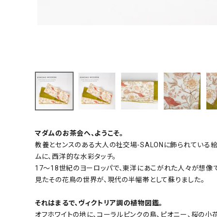
小物
新作・キャンペーン
SALE
帯結び動画
キモノ読ミモノ
SHOPPING GUIDE
マダムのお茶会へ、ようこそ。
教養とセンスのある大人の社交場-SALONに飾られている
ABOUT
ムに、西洋的な水彩タッチ。
17〜18世紀のヨーロッパで、東洋にあこがれた人々が想像
INFORMATION
見たその花鳥の世界が、現代の半幅帯として蘇りました。
それはまるで、ヴィクトリア調の植物図鑑。
オフホワイトの地に、コーラルピンクの鳥、ピオニー、桜の小