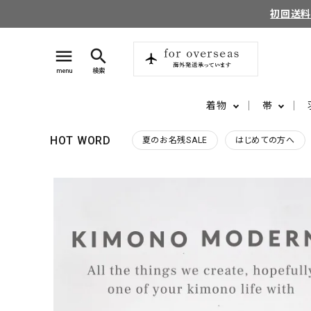
初回送
menu
search
menu
検索
着物
帯
HOT WORD
夏のお名残SALE
はじめての方へ
search
login
perm_identity
ログイン
会員登録
ようこそ ゲスト 様