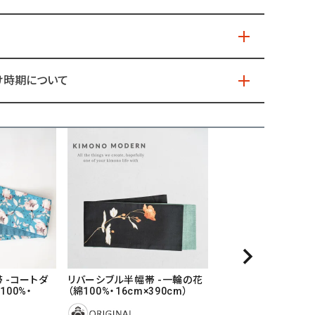
け時期について
 -コートダ
リバーシブル半幅帯 -一輪の花
00%・
（綿100%・16cm×390cm）