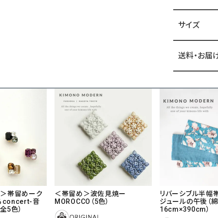
サイズ
送料・お届
刻＞帯留めーク
＜帯留め＞波佐見焼ー
リバーシブル半幅帯
oncert-音
MOROCCO（5色）
ジュールの午後（綿1
全5色）
16cm×390cm）